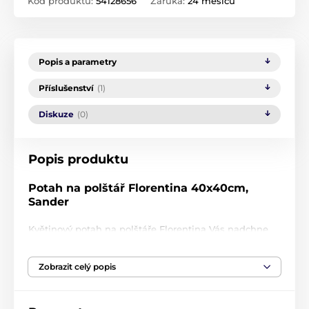
Kód produktu:
54128656
Záruka:
24 měsíců
Popis a parametry
Příslušenství
(1)
Diskuze
(0)
Popis produktu
Potah na polštář Florentina 40x40cm,
Sander
Květinový potah na polštáře Florentina Vás nadchne
pestrými barvami a svým kvalitním zpracováním
digitálního tisku. Užijte si rozkvetlé jaro a první
Zobrazit celý popis
sluneční paprsky s potahy Florentina.
Rozměr
: 40 x 40 cm