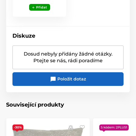
Přidat
Diskuze
Dosud nebyly přidány žádné otázky.
Ptejte se nás, rádi poradíme
Položit dotaz
Související produkty
-30%
S kódem: 2PLUS1