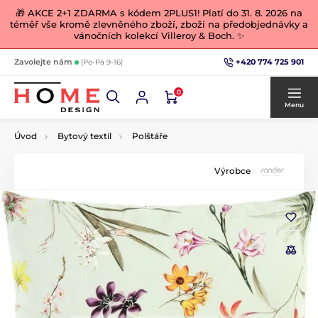
🎁 AKCE 2+1 ZDARMA s kódem 2PLUS1! Platí do 31. 8. 2026 na
téměř vše kromě zlevněného zboží, zboží na předobjednávky a
vánočních kolekcí Villeroy & Boch. ✨
+420 774 725 901
Zavolejte nám
(Po-Pá 9-16)
0
Menu
Úvod
Bytový textil
Polštáře
Výrobce