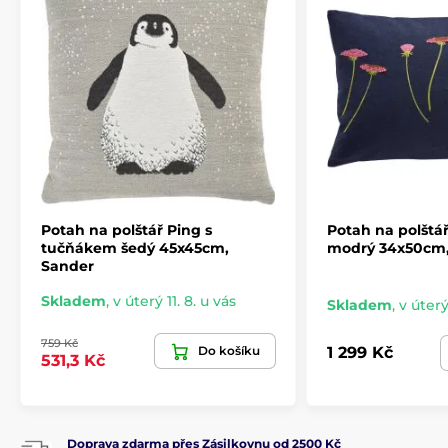
Potah na polštář Ping s
Potah na polštá
tučňákem šedý 45x45cm,
modrý 34x50cm,
Sander
Skladem
,
v úterý 11. 8. u vás
Skladem
,
v úterý
759 Kč
Do košíku
1 299 Kč
531,3 Kč
Doprava zdarma přes Zásilkovnu od 2500 Kč