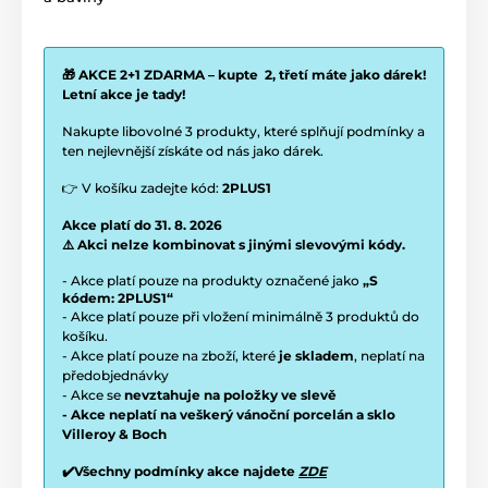
🎁 AKCE 2+1 ZDARMA – kupte 2, třetí máte jako dárek!
Letní akce je tady!
Nakupte libovolné 3 produkty, které splňují podmínky a
ten nejlevnější získáte od nás jako dárek.
👉 V košíku zadejte kód:
2PLUS1
Akce platí do 31. 8. 2026
⚠️ Akci nelze kombinovat s jinými slevovými kódy.
- Akce platí pouze na produkty označené jako
„S
kódem: 2PLUS1“
- Akce platí pouze při vložení minimálně 3 produktů do
košíku.
- Akce platí pouze na zboží, které
je skladem
, neplatí na
předobjednávky
- Akce se
nevztahuje na položky ve slevě
- Akce neplatí na veškerý vánoční porcelán a sklo
Villeroy & Boch
✔️Všechny podmínky akce najdete
ZDE