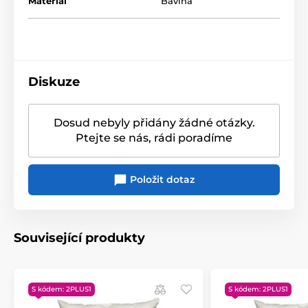
Materiál
Bavlna
Diskuze
Dosud nebyly přidány žádné otázky.
Ptejte se nás, rádi poradíme
Položit dotaz
Související produkty
S kódem: 2PLUS1
S kódem: 2PLUS1