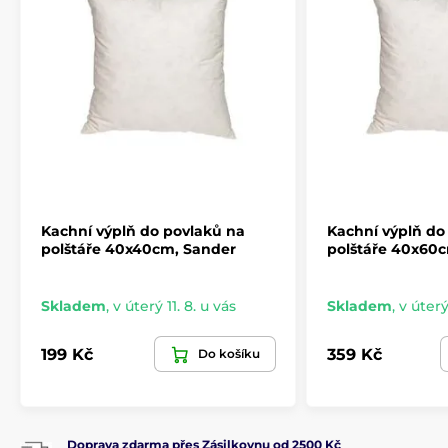
Kachní výplň do povlaků na
Kachní výplň do
polštáře 40x40cm, Sander
polštáře 40x60
Skladem
,
v úterý 11. 8. u vás
Skladem
,
v úterý
199 Kč
359 Kč
Do košíku
Doprava zdarma přes Zásilkovnu od 2500 Kč