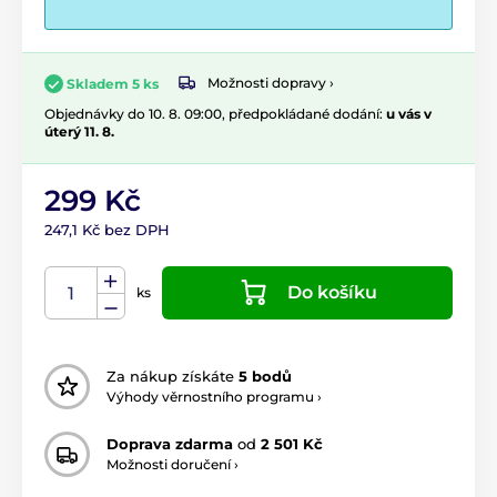
Možnosti dopravy ›
Skladem 5 ks
Objednávky do 10. 8. 09:00, předpokládané dodání:
u vás v
úterý 11. 8.
299 Kč
247,1 Kč bez DPH
Do košíku
ks
Za nákup získáte
5 bodů
Výhody věrnostního programu ›
Doprava zdarma
od
2 501 Kč
Možnosti doručení ›