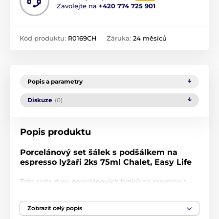
Zavolejte na
+420 774 725 901
Kód produktu:
R0169CH
Záruka:
24 měsíců
Popis a parametry
Diskuze
(0)
Popis produktu
Porcelánový set šálek s podšálkem na
espresso lyžaři 2ks 75ml Chalet, Easy Life
Tato sada dvou porcelánových hrnků na espresso s
podšálky z kolekce
Chalet
od italské značky
Easy Life
přináší kouzlo zimní atmosféry přímo k vám domů.
Zobrazit celý popis
Každý hrnek a podšálek je zdoben nádhernými
detaily, které zahrnují lyžaře na zasněžených svazích,