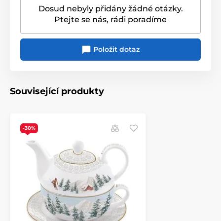
Dosud nebyly přidány žádné otázky.
Originální obal/balení
Dárková krabička
Produkt je zařazen v kategoriích
Ptejte se nás, rádi poradíme
CHALET
Šálky a hrnky na kávu
Položit dotaz
CHALET
Související produkty
-30%