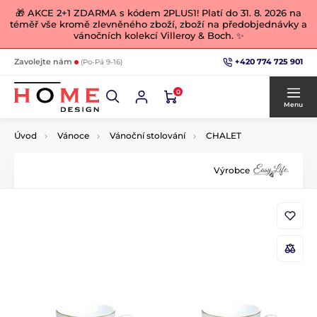
🎁 AKCE 2+1 ZDARMA s kódem 2PLUS1! Platí do 31. 8. 2026 na
téměř vše kromě zlevněného zboží, zboží na předobjednávky a
vánočních kolekcí Villeroy & Boch. ✨
+420 774 725 901
Zavolejte nám
(Po-Pá 9-16)
0
Menu
Úvod
Vánoce
Vánoční stolování
CHALET
Výrobce