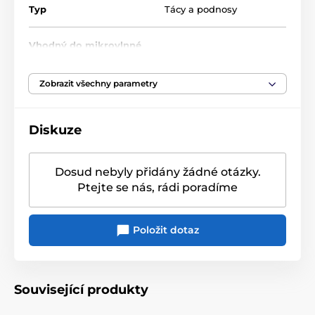
Typ
Tácy a podnosy
Vlastnosti porcelánu
Materiál: porcelán
Vhodný do mikrovlnné
ne
trouby
Rozměr: 34,5 x 18 cm
Vhodný do myčky na nádobí a nevhodný
Zobrazit všechny parametry
Vhodný do myčky na
mikrovlnné trouby
ano
nádobí
Diskuze
Originální obal/balení
Dárková krabička
Dosud nebyly přidány žádné otázky.
Ptejte se nás, rádi poradíme
Položit dotaz
Související produkty
Kolekce Herbarium