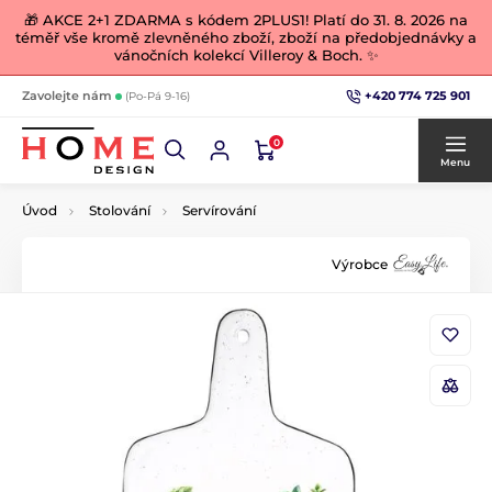
🎁 AKCE 2+1 ZDARMA s kódem 2PLUS1! Platí do 31. 8. 2026 na
téměř vše kromě zlevněného zboží, zboží na předobjednávky a
vánočních kolekcí Villeroy & Boch. ✨
+420 774 725 901
Zavolejte nám
(Po-Pá 9-16)
0
Menu
Úvod
Stolování
Servírování
Výrobce