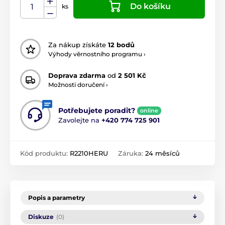
Do košíku
ks
Za nákup získáte
12 bodů
Výhody věrnostního programu ›
Doprava zdarma
od
2 501 Kč
Možnosti doručení ›
Potřebujete poradit?
online
Zavolejte na
+420 774 725 901
Kód produktu:
R2210HERU
Záruka:
24 měsíců
Popis a parametry
Diskuze
(0)