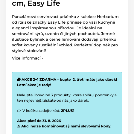
cm, Easy Life
Porcelánové servírovací prkénko z kolekce Herbarium
od italské značky Easy Life přinese do vaší kuchyně
eleganci inspirovanou přírodou. Je ideální na
servírování sýrů, uzenin či jiných pochoutek. Jemné
ilustrace bylinek a černé lemování dodávají prkénku
sofistikovaný rustikální vzhled. Perfektní doplněk pro
stylové stolování!
Více informací ›
🎁 AKCE 2+1 ZDARMA – kupte 2, třetí máte jako dárek!
Letní akce je tady!
Nakupte libovolné 3 produkty, které splňují podmínky a
ten nejlevnější získáte od nás jako dárek.
👉 V košíku zadejte kód:
2PLUS1
Akce platí do 31. 8. 2026
⚠️ Akci nelze kombinovat s jinými slevovými kódy.