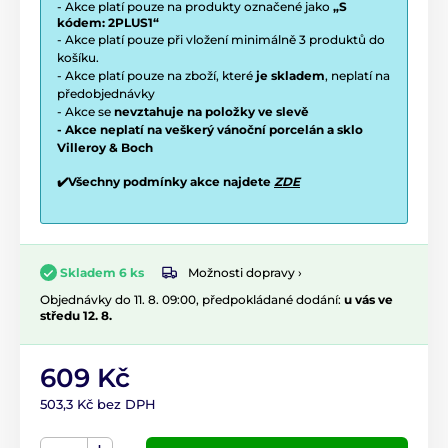
- Akce platí pouze na produkty označené jako
„S
kódem: 2PLUS1“
- Akce platí pouze při vložení minimálně 3 produktů do
košíku.
- Akce platí pouze na zboží, které
je skladem
, neplatí na
předobjednávky
- Akce se
nevztahuje na položky ve slevě
- Akce neplatí na veškerý vánoční porcelán a sklo
Villeroy & Boch
✔️Všechny podmínky akce najdete
ZDE
Možnosti dopravy ›
Skladem 6 ks
Objednávky do 11. 8. 09:00, předpokládané dodání:
u vás ve
středu 12. 8.
609 Kč
503,3 Kč bez DPH