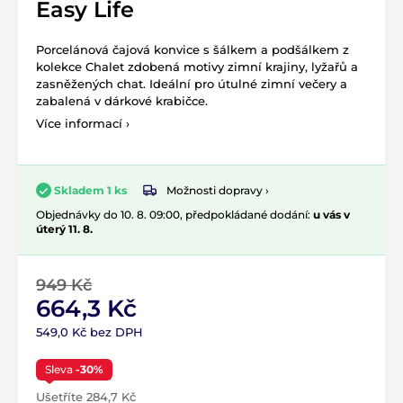
Easy Life
Porcelánová čajová konvice s šálkem a podšálkem z
kolekce Chalet zdobená motivy zimní krajiny, lyžařů a
zasněžených chat. Ideální pro útulné zimní večery a
zabalená v dárkové krabičce.
Více informací ›
Možnosti dopravy ›
Skladem 1 ks
Objednávky do 10. 8. 09:00, předpokládané dodání:
u vás v
úterý 11. 8.
949 Kč
664,3 Kč
549,0 Kč bez DPH
Sleva
-30%
Ušetříte 284,7 Kč