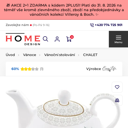
🎁 AKCE 2+1 ZDARMA s kódem 2PLUS1! Platí do 31. 8. 2026 na
téměř vše kromě zlevněného zboží, zboží na předobjednávky a
vánočních kolekcí Villeroy & Boch. ✨
+420 774 725 901
Zavolejte nám
(Po-Pá 9-16)
0
Menu
Úvod
Vánoce
Vánoční stolování
CHALET
60%
(1)
Výrobce