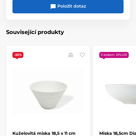
Položit dotaz
Jídelní soupravy a kávové servisy
DIAMONDS
Související produkty
-30%
S kódem: 2PLUS1
Kuželovitá miska 18,5 x 11 cm
Miska 18,5cm D