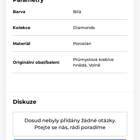
Parametry
Materiál
: porcelán - vhodný do myčky a mikrovlnné
Barva
Bílá
toruby
Kolekce
Diamonds
Elegantní a nadčasová kolekce White Basic Diamonds
je vhodná pro každodenní stolování i slavnostní
Materiál
Porcelán
příležitosti. Na okraji nádobí jemně vystupuje
pravidelná geometrická struktura a tvoří reliéf
Průmyslová krabice
broušeného diamantu.
Originální obal/balení
hnědá
,
Volně
Výrobce
Maxwell & Williams
je relativně mladá
Australská značka která je na trhu od roku 1995.
Nejdříve vyráběla čistě bílé soupravy pro stolování a
několik doplňků. Postupem času ale začala
produkovat značka Maxwell & Williams porcelánové
Diskuze
nádobí z jemným dekorem a dnes dodává po celém
světě několik různých sérií a doplňků.
Dosud nebyly přidány žádné otázky.
Ptejte se nás, rádi poradíme
Produkt je zařazen v kategoriích