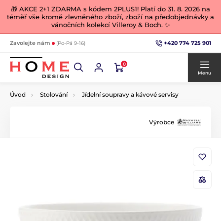
🎁 AKCE 2+1 ZDARMA s kódem 2PLUS1! Platí do 31. 8. 2026 na
téměř vše kromě zlevněného zboží, zboží na předobjednávky a
vánočních kolekcí Villeroy & Boch. ✨
+420 774 725 901
Zavolejte nám
(Po-Pá 9-16)
0
Menu
Úvod
Stolování
Jídelní soupravy a kávové servisy
Výrobce