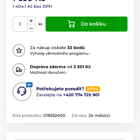
1 404,1 Kč bez DPH
Do košíku
ks
Za nákup získáte
33 bodů
Výhody věrnostního programu ›
Doprava zdarma
od
2 501 Kč
Možnosti doručení ›
Potřebujete poradit?
offline
Zavolejte na
+420 774 725 901
Kód produktu:
018332400
Záruka:
24 měsíců