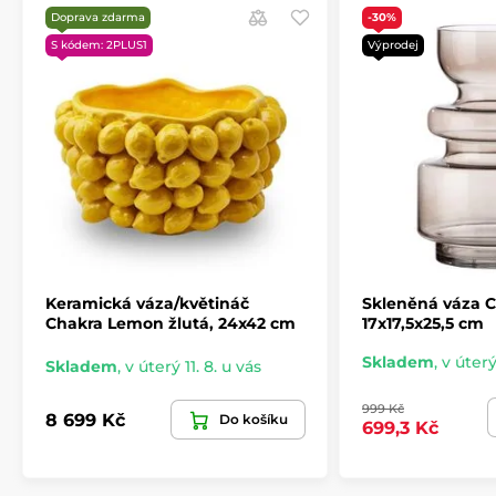
Doprava zdarma
-30%
S kódem: 2PLUS1
Výprodej
Keramická váza/květináč
Skleněná váza C
Chakra Lemon žlutá, 24x42 cm
17x17,5x25,5 cm
Skladem
,
v úterý
Skladem
,
v úterý 11. 8. u vás
999 Kč
8 699 Kč
Do košíku
699,3 Kč