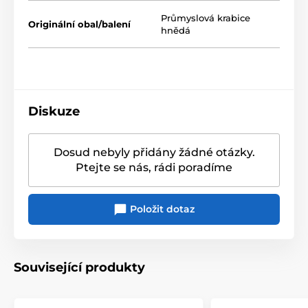
dárek
pro milovníky stylových interiérových doplňků.
Průmyslová krabice
Originální obal/balení
hnědá
Diskuze
Dosud nebyly přidány žádné otázky.
Ptejte se nás, rádi poradíme
Položit dotaz
Související produkty