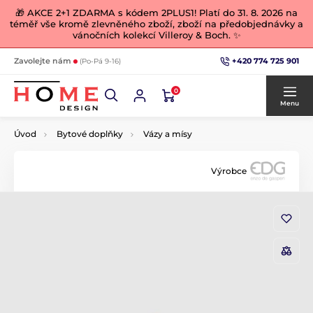
🎁 AKCE 2+1 ZDARMA s kódem 2PLUS1! Platí do 31. 8. 2026 na
téměř vše kromě zlevněného zboží, zboží na předobjednávky a
vánočních kolekcí Villeroy & Boch. ✨
+420 774 725 901
Zavolejte nám
(Po-Pá 9-16)
0
Menu
Úvod
Bytové doplňky
Vázy a mísy
Výrobce