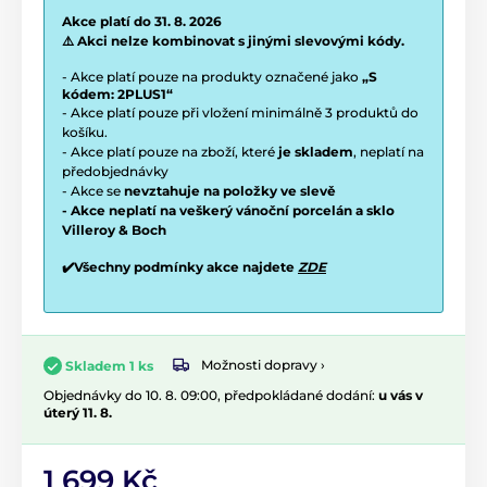
Akce platí do 31. 8. 2026
⚠️ Akci nelze kombinovat s jinými slevovými kódy.
- Akce platí pouze na produkty označené jako
„S
kódem: 2PLUS1“
- Akce platí pouze při vložení minimálně 3 produktů do
košíku.
- Akce platí pouze na zboží, které
je skladem
, neplatí na
předobjednávky
- Akce se
nevztahuje na položky ve slevě
- Akce neplatí na veškerý vánoční porcelán a sklo
Villeroy & Boch
✔️Všechny podmínky akce najdete
ZDE
Možnosti dopravy ›
Skladem 1 ks
Objednávky do 10. 8. 09:00, předpokládané dodání:
u vás v
úterý 11. 8.
1 699 Kč