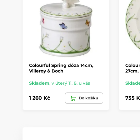
Colourful Spring dóza 14cm,
Colourf
Villeroy & Boch
27cm, 
Skladem
,
v úterý 11. 8. u vás
Sklad
1 260 Kč
755 K
Do košíku