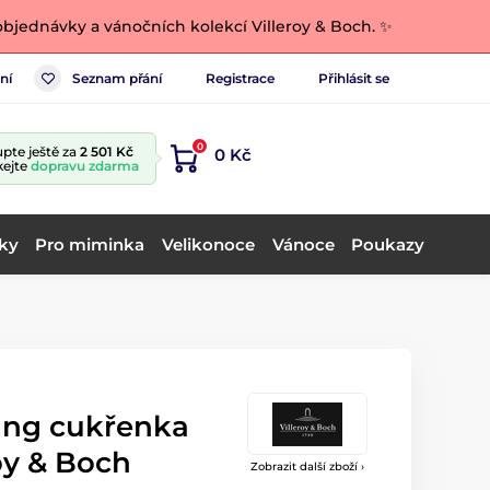
bjednávky a vánočních kolekcí Villeroy & Boch. ✨
ní
Seznam přání
Registrace
Přihlásit se
0
pte ještě za
2 501 Kč
0 Kč
kejte
dopravu zdarma
ky
Pro miminka
Velikonoce
Vánoce
Poukazy
ring cukřenka
oy & Boch
Zobrazit další zboží ›