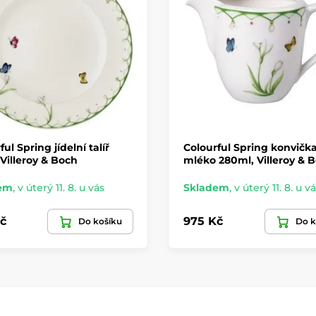
ul Spring jídelní talíř
Colourful Spring konvičk
Villeroy & Boch
mléko 280ml, Villeroy & 
em
,
v úterý 11. 8. u vás
Skladem
,
v úterý 11. 8. u v
č
975 Kč
Do košíku
Do k