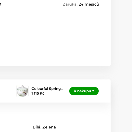
0
Záruka:
24 měsíců
Colourful Spring…
K nákupu
1 115 Kč
Bílá
,
Zelená