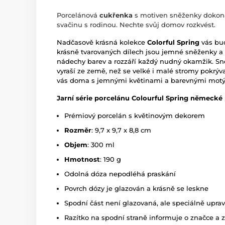
Porcelánová
cukřenka
s motiven sněženky dokona
svačinu s rodinou. Nechte svůj domov rozkvést.
Nadčasově krásná kolekce
Colorful Spring
vás bud
krásně tvarovaných dílech jsou jemné sněženky a b
nádechy barev a rozzáří každý nudný okamžik.
Sn
vyraší ze země, než se velké i malé stromy pokrývají
vás doma s jemnými květinami a barevnými motý
Jarní série porcelánu
Colourful Spring
německé p
Prémiový porcelán s květinovým dekorem
Rozměr
: 9,7 x 9,7 x 8,8 cm
Objem
: 300 ml
Hmotnost
: 190 g
Odolná dóza nepodléhá praskání
Povrch dózy je glazován a krásně se leskne
Spodní část není glazovaná, ale speciálně uprav
Razítko na spodní straně informuje o značce a