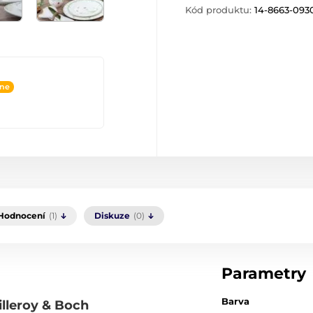
Kód produktu:
14-8663-093
ine
Hodnocení
(1)
Diskuze
(0)
Parametry
Barva
illeroy & Boch