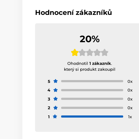
Hodnocení zákazníků
20%
Ohodnotil
1 zákazník
.
který si produkt zakoupil
5
0x
4
0x
3
0x
2
0x
1
1x