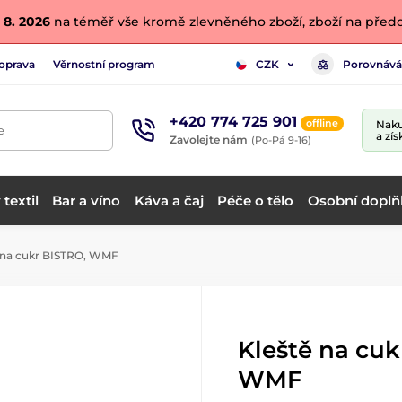
 8. 2026
na téměř vše kromě zlevněného zboží, zboží na předo
oprava
Věrnostní program
Porovnává
CZK
+420 774 725 901
offline
Naku
e
a zís
Zavolejte nám
(Po-Pá 9-16)
textil
Bar a víno
Káva a čaj
Péče o tělo
Osobní doplň
 na cukr BISTRO, WMF
Kleště na cuk
WMF