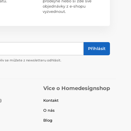
atu.
prodejně nebo si zde své
objednávky z e-shopu
vyzvednout.
Přihlásit
liv se můžete z newsletteru odhlásit.
Vice o Homedesignshop
)
Kontakt
O nás
Blog