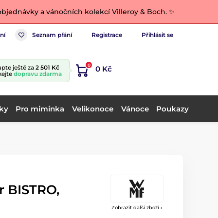
bjednávky a vánočních kolekcí Villeroy & Boch. ✨
ní
Seznam přání
Registrace
Přihlásit se
0
pte ještě za
2 501 Kč
0 Kč
kejte
dopravu zdarma
ky
Pro miminka
Velikonoce
Vánoce
Poukazy
r BISTRO,
Zobrazit další zboží ›