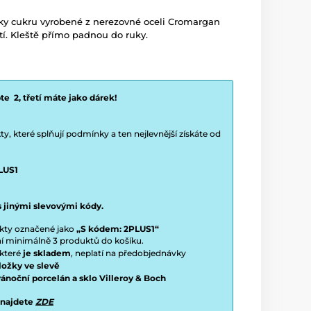
ky cukru vyrobené z nerezovné oceli Cromargan
tí. Kleště přímo padnou do ruky.
e 2, třetí máte jako dárek!
y, které splňují podmínky a ten nejlevnější získáte od
LUS1
s jinými slevovými kódy.
ukty označené jako
„S kódem: 2PLUS1“
ení minimálně 3 produktů do košíku.
 které
je skladem
, neplatí na předobjednávky
ložky ve slevě
vánoční porcelán a sklo Villeroy & Boch
 najdete
ZDE