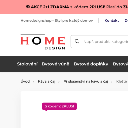
🎁 AKCE 2+1 ZDARMA
s kódem
2PLUS1
! Platí do
31.
Homedesignshop – Styl pro každý domov
Kontakt
D
Např. produkt, kategori
Stolování
Bytové vůně
Bytové doplňky
Bytový 
Úvod
Káva a čaj
Příslušenství na kávu a čaj
Kleště
S kódem: 2PLUS1