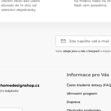
vrácení zboží bez udání
na mobilu nebo na ch
důvodů do 14 dnů od
Rádi vám poradíme.
odeslání objednávky.
Zde napište váš e-mail
Vaše
údaje jsou u nás v bezpečí
a kdyko
Informace pro Vás
@homedesignshop.cz
Často kladené dotazy (FAQ
ište
kdykoliv
Věrnostní program
Doprava
Obchodní podmínky