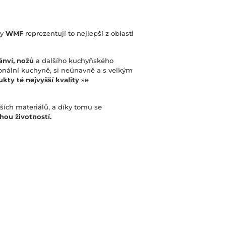
ny
WMF
reprezentují to nejlepší z oblasti
ánví, nožů
a dalšího kuchyňského
sionální kuchyně, si neúnavně a s velkým
kty té nejvyšší kvality
se
ích materiálů, a díky tomu se
hou životností.