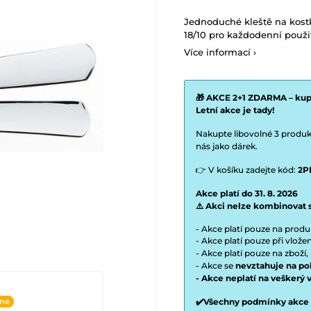
Jednoduché kleště na kost
18/10 pro každodenní použi
Více informací ›
🎁 AKCE 2+1 ZDARMA – kupt
Letní akce je tady!
Nakupte libovolné 3 produkt
nás jako dárek.
👉 V košíku zadejte kód:
2P
Akce platí do 31. 8. 2026
⚠️ Akci nelze kombinovat 
- Akce platí pouze na prod
- Akce platí pouze při vlož
- Akce platí pouze na zboží,
- Akce se
nevztahuje na po
- Akce neplatí na veškerý 
✔️Všechny podmínky akce
ine