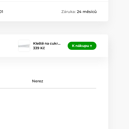
01
Záruka:
24 měsíců
Kleště na cukr…
K nákupu
339 Kč
Nerez