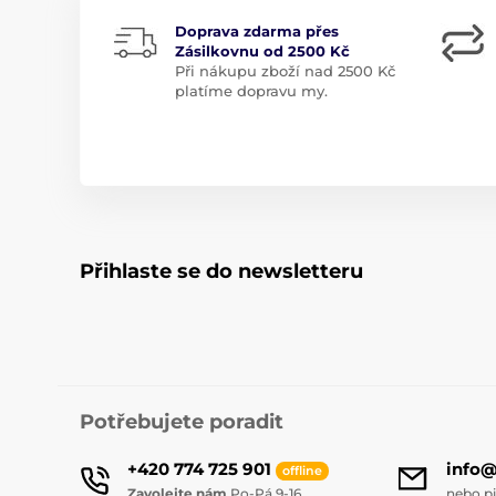
Doprava zdarma přes
Zásilkovnu od 2500 Kč
Při nákupu zboží nad 2500 Kč
platíme dopravu my.
Přihlaste se do newsletteru
Potřebujete poradit
+420 774 725 901
info
offline
Zavolejte nám
Po-Pá 9-16
nebo p