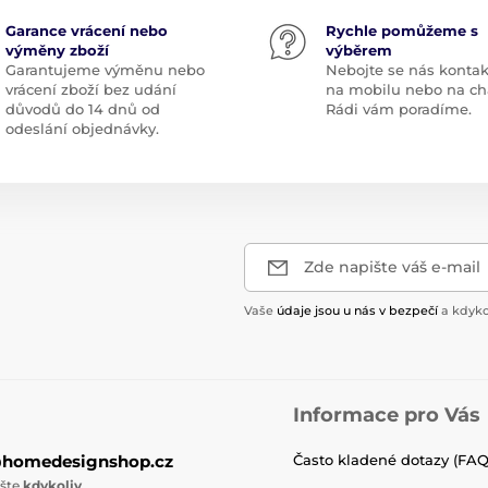
Garance vrácení nebo
Rychle pomůžeme s
výměny zboží
výběrem
Garantujeme výměnu nebo
Nebojte se nás kontak
vrácení zboží bez udání
na mobilu nebo na ch
důvodů do 14 dnů od
Rádi vám poradíme.
odeslání objednávky.
Zde napište váš e-mail
Vaše
údaje jsou u nás v bezpečí
a kdyko
Informace pro Vás
@homedesignshop.cz
Často kladené dotazy (FAQ
ište
kdykoliv