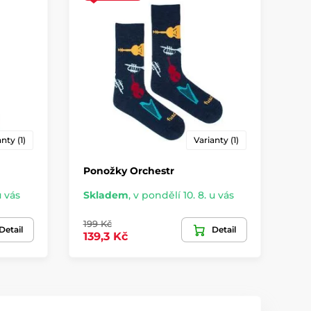
nty (1)
Varianty (1)
Ponožky Orchestr
Po
u vás
Skladem
,
v pondělí 10. 8. u vás
Sk
199 Kč
179
Detail
Detail
139,3 Kč
12