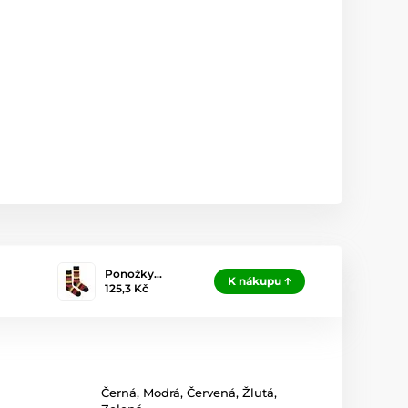
Ponožky…
K nákupu
125,3 Kč
Černá
,
Modrá
,
Červená
,
Žlutá
,