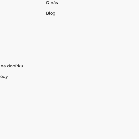
O nás
Blog
 na dobírku
kódy