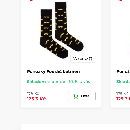
Varianty (1)
Ponožky Fousáč betmen
Ponož
Skladem
,
v pondělí 10. 8. u vás
Sklad
179 Kč
179 Kč
Detail
125,3 Kč
125,3