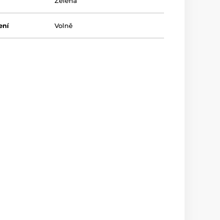
Zelená
ení
Volně