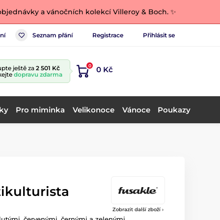
bjednávky a vánočních kolekcí Villeroy & Boch. ✨
ní
Seznam přání
Registrace
Přihlásit se
0
pte ještě za
2 501 Kč
0 Kč
kejte
dopravu zdarma
ky
Pro miminka
Velikonoce
Vánoce
Poukazy
ikulturista
Zobrazit další zboží ›
lutými, červenými, černými a zelenými