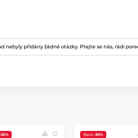
d nebyly přidány žádné otázky. Ptejte se nás, rádi por
-30%
Sleva
-30%