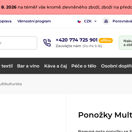
 8. 2026
na téměř vše kromě zlevněného zboží, zboží na předo
oprava
Věrnostní program
Porovnává
CZK
+420 774 725 901
offline
Naku
e
a zís
Zavolejte nám
(Po-Pá 9-16)
textil
Bar a víno
Káva a čaj
Péče o tělo
Osobní doplň
tikulturista
Ponožky Mult
Barevné rasta ponožky se ž