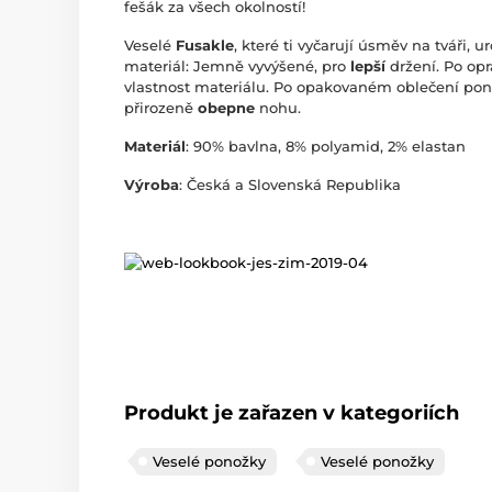
fešák za všech okolností!
Veselé
Fusakle
, které ti vyčarují úsměv na tváři, 
materiál: Jemně vyvýšené, pro
lepší
držení. Po op
vlastnost materiálu. Po opakovaném oblečení pono
přirozeně
obepne
nohu.
Materiál
: 90% bavlna, 8% polyamid, 2% elastan
Výroba
: Česká a Slovenská Republika
Produkt je zařazen v kategoriích
Veselé ponožky
Veselé ponožky