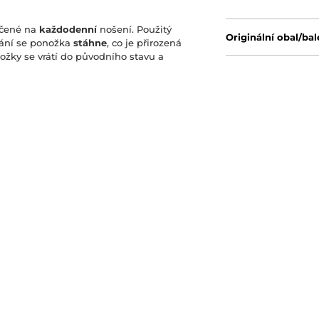
určené na
každodenní
nošení. Použitý
Originální obal/bal
rání se ponožka
stáhne
, co je přirozená
žky se vrátí do původního stavu a