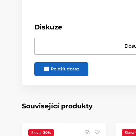
Diskuze
Dosu
Položit dotaz
Související produkty
Sleva
-30%
Sleva