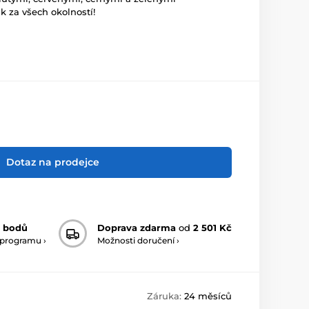
k za všech okolností!
Dotaz na prodejce
 bodů
Doprava zdarma
od
2 501 Kč
 programu ›
Možnosti doručení ›
Záruka:
24 měsíců