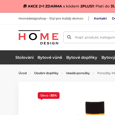
🎁 AKCE 2+1 ZDARMA
s kódem
2PLUS1
! Platí do
31.
Homedesignshop – Styl pro každý domov
Kontakt
D
Např. produkt, kategori
Stolování
Bytové vůně
Bytové doplňky
Bytový 
Úvod
Osobní doplňky
Veselé ponožky
Ponožky Mul
Sleva
-30%