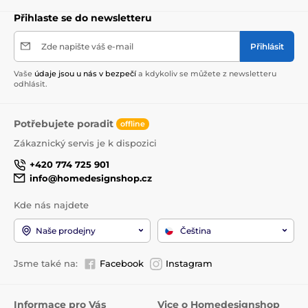
Přihlaste se do newsletteru
Zde napište váš e-mail
Přihlásit
Vaše
údaje jsou u nás v bezpečí
a kdykoliv se můžete z newsletteru
odhlásit.
Potřebujete poradit
offline
Zákaznický servis je k dispozici
+420 774 725 901
info@homedesignshop.cz
Kde nás najdete
Naše prodejny
Čeština
Jsme také na:
Facebook
Instagram
Informace pro Vás
Vice o Homedesignshop