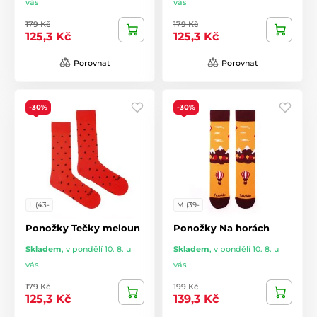
vás
vás
179 Kč
179 Kč
125,3 Kč
125,3 Kč
Porovnat
Porovnat
-30%
-30%
L (43-
M (39-
Ponožky Tečky meloun
Ponožky Na horách
Skladem
,
v pondělí 10. 8. u
Skladem
,
v pondělí 10. 8. u
vás
vás
179 Kč
199 Kč
125,3 Kč
139,3 Kč