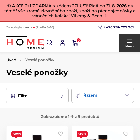
🎁 AKCE 2+1 ZDARMA s kódem 2PLUS1! Platí do 31. 8. 2026 na
téměř vše kromě zlevněného zboží, zboží na předobjednávky a
vánočních kolekcí Villeroy & Boch. ✨
+420 774 725 901
Zavolejte nám
(Po-Pá 9-16)
0
Menu
Úvod
Veselé ponožky
Veselé ponožky
Řazení
Filtr
Zobrazujeme 1-9 z 9 produktů
-30%
-30%