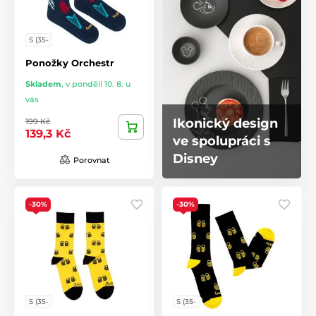
S (35-
Ponožky Orchestr
Skladem
,
v pondělí 10. 8. u
vás
Ikonický design
199 Kč
139,3 Kč
ve spolupráci s
Disney
Porovnat
-30%
-30%
S (35-
S (35-