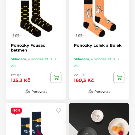
S (35-
S (35-
Ponožky Fousáč
Ponožky Lolek a Bolek
betmen
Skladem
,
v pondělí 10. 8. u
Skladem
,
v pondělí 10. 8. u
vás
vás
179 Kč
229 Kč
125,3 Kč
160,3 Kč
Porovnat
Porovnat
-30%