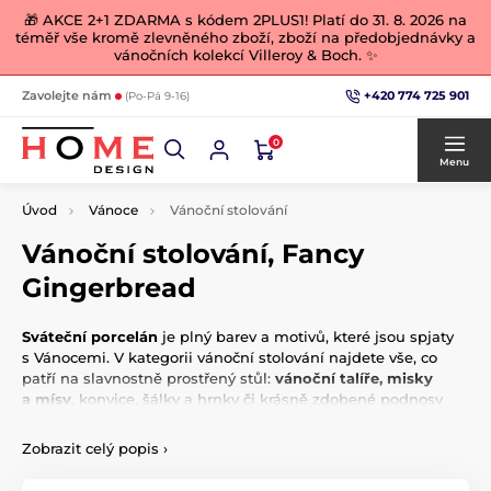
🎁 AKCE 2+1 ZDARMA s kódem 2PLUS1! Platí do 31. 8. 2026 na
téměř vše kromě zlevněného zboží, zboží na předobjednávky a
vánočních kolekcí Villeroy & Boch. ✨
+420 774 725 901
Zavolejte nám
(Po-Pá 9-16)
0
Menu
Úvod
Vánoce
Vánoční stolování
Vánoční stolování, Fancy
Gingerbread
Sváteční porcelán
je plný barev a motivů, které jsou spjaty
s Vánocemi. V kategorii vánoční stolování najdete vše, co
patří na slavnostně prostřený stůl:
vánoční talíře, misky
a mísy
, konvice, šálky a hrnky či krásně zdobené podnosy
a tácy na cukroví. Nechybí ani prostírání či vánoční ozdoby
ve stejném stylu. Váš vánoční porcelánový servis pak také
Zobrazit celý popis
›
můžete vkusně doplnit kousky bílého porcelánu s reliéfním
zdobením. Ať už dáváte přednost klasické bílé nebo