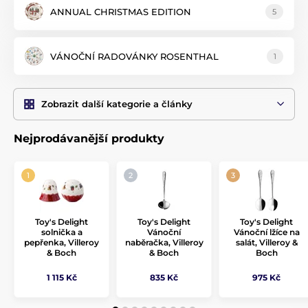
kombinaci červeno-zelené,
vykouzlíte nezapomenutelnou
ANNUAL CHRISTMAS EDITION
5
vánoční atmosféru
podle vašeho vkusu. Porcelán lze mezi
sebou snadno kombinovat, hodí se tak i jako vánoční dárek
pro maminky a babičky.
VÁNOČNÍ RADOVÁNKY ROSENTHAL
1
Zobrazit další kategorie a články
Nejprodávanější produkty
Toy's Delight
Toy's Delight
Toy's Delight
solnička a
Vánoční
Vánoční lžíce na
pepřenka, Villeroy
naběračka, Villeroy
salát, Villeroy &
& Boch
& Boch
Boch
1 115 Kč
835 Kč
975 Kč