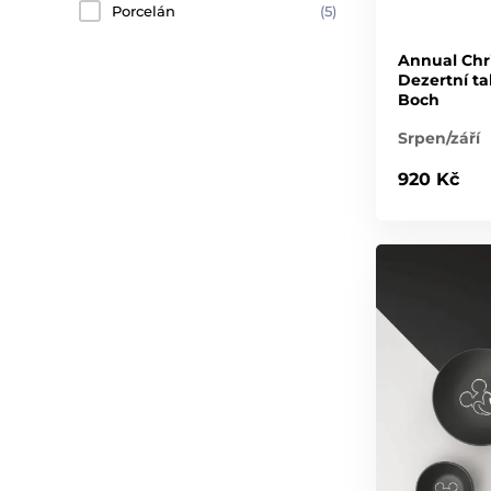
Porcelán
(5)
Annual Chr
Dezertní tal
Boch
Srpen/září
920 Kč