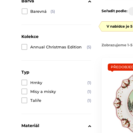
Barva
Seřadit podle:
Barevná
(5)
V nabídce je 
Kolekce
Zobrazujeme 1-5 
Annual Christmas Edition
(5)
PŘEDOBJE
Typ
Hrnky
(1)
Mísy a misky
(1)
Talíře
(1)
Materiál