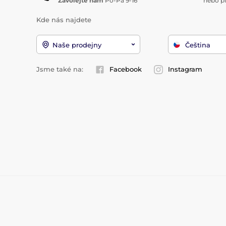
Zavolejte nám
Po-Pá 9-16
nebo p
Kde nás najdete
Naše prodejny
Čeština
Jsme také na:
Facebook
Instagram