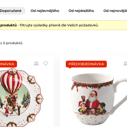
Doporučené
Od nejlevnějšího
Od nejdražšího
Od nejnovějš
5 produktů
- filtrujte výsledky přesně dle Vašich požadavků.
z 5 produktů
DNÁVKA
PŘEDOBJEDNÁVKA