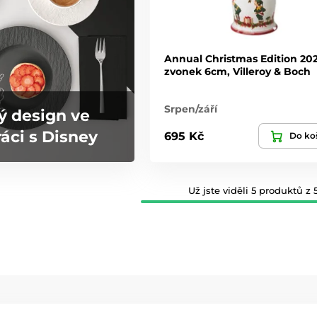
Annual Christmas Edition 20
zvonek 6cm, Villeroy & Boch
Srpen/září
ý design ve
áci s Disney
695 Kč
Do ko
Už jste viděli 5 produktů z 5