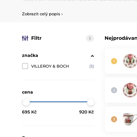
dodávána v elegantním dárkovém balení – ideální jako
Zobrazit celý popis
›
Vytvořte si doma sváteční atmosféru s jedinečnými kou
Filtr
Nejprodávan
5
značka
VILLEROY & BOCH
(5)
cena
695 Kč
920 Kč