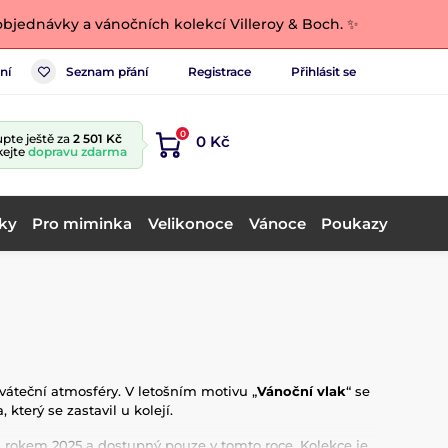
bjednávky a vánočních kolekcí Villeroy & Boch. ✨
ní
Seznam přání
Registrace
Přihlásit se
0
pte ještě za
2 501 Kč
0 Kč
kejte
dopravu zdarma
ky
Pro miminka
Velikonoce
Vánoce
Poukazy
 sváteční atmosféry. V letošním motivu „
Vánoční vlak
“ se
který se zastavil u kolejí.
s rokem 2025 a dostupný pouze v tomto roce. Kolekce je