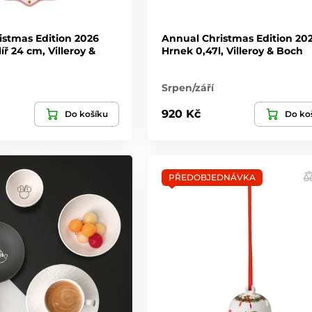
istmas Edition 2026
Annual Christmas Edition 20
íř 24 cm, Villeroy &
Hrnek 0,47l, Villeroy & Boch
Srpen/září
920 Kč
Do košíku
Do ko
PŘEDOBJEDNÁVKA