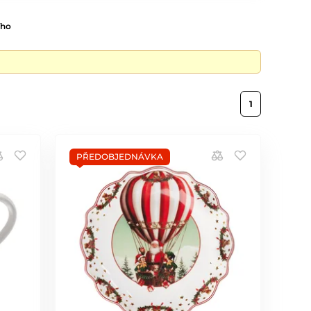
ího
1
PŘEDOBJEDNÁVKA