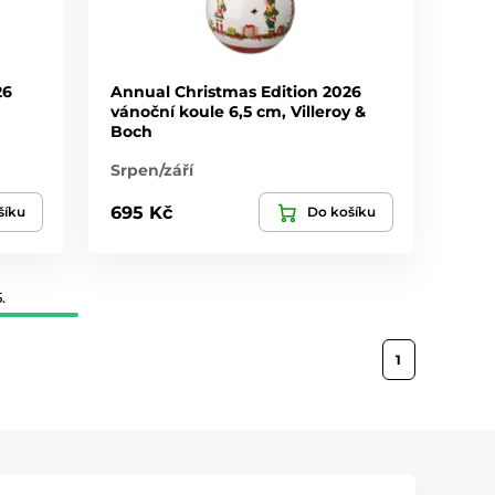
26
Annual Christmas Edition 2026
vánoční koule 6,5 cm, Villeroy &
Boch
Srpen/září
695 Kč
šíku
Do košíku
.
1