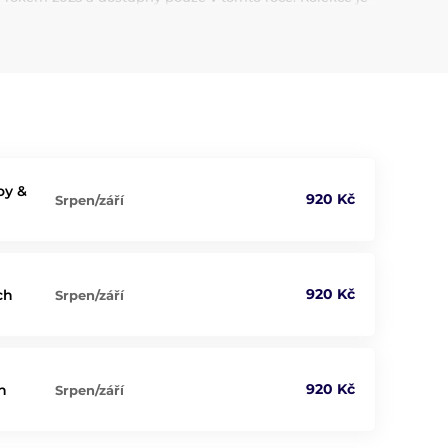
írky.
ční vánoční porcelán s kouzlem okamžiku.
oy &
920 Kč
Srpen/září
920 Kč
ch
Srpen/září
920 Kč
h
Srpen/září