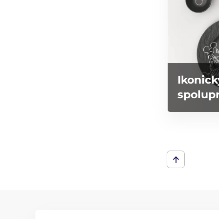
Ikonick
spolupr