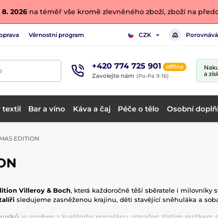
 8. 2026
na téměř vše kromě zlevněného zboží, zboží na předo
oprava
Věrnostní program
Porovnává
CZK
+420 774 725 901
offline
Naku
e
a zís
Zavolejte nám
(Po-Pá 9-16)
textil
Bar a víno
Káva a čaj
Péče o tělo
Osobní doplň
MAS EDITION
ON
ition Villeroy & Boch
, která každoročně těší sběratele i milovníky
alíři
sledujeme zasněženou krajinu, děti stavějící sněhuláka a soba, 
kousků
je vyroben z kvalitního porcelánu, označen zlatým razítkem 