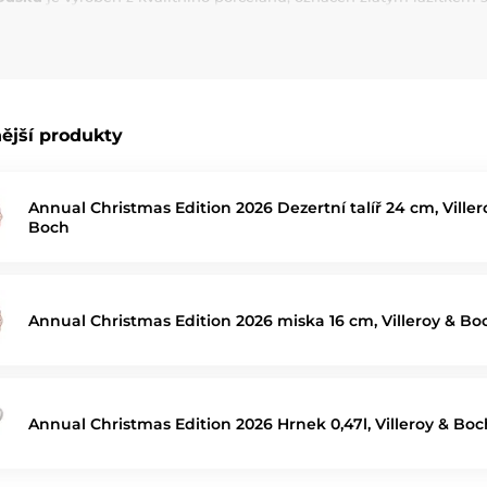
vánoční dárek Villeroy & Boch
nebo jako exkluzivní přírůstek do sb
sky z edice
Annual Christmas Edition Villeroy & Boch 2025
– tradi
ější produkty
Annual Christmas Edition 2026 Dezertní talíř 24 cm, Viller
Boch
Annual Christmas Edition 2026 miska 16 cm, Villeroy & Bo
Annual Christmas Edition 2026 Hrnek 0,47l, Villeroy & Boc