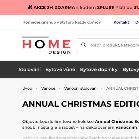
🎁 AKCE 2+1 ZDARMA
s kódem
2PLUS1
! Platí do
31.
Homedesignshop – Styl pro každý domov
Kontakt
D
Např. produkt, kategori
Stolování
Bytové vůně
Bytové doplňky
Bytový 
Úvod
Vánoce
Vánoční stolování
ANNUAL CHRIST
ANNUAL CHRISTMAS EDITI
Objevte kouzlo limitované kolekce
Annual Christmas Ed
snoubí nostalgie a radost – na dekorovaném
vánočním t
Každý z pěti
limitovaných vánočních porcelánových 