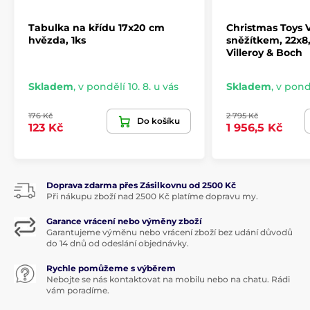
Tabulka na křídu 17x20 cm
Christmas Toys 
hvězda, 1ks
sněžítkem, 22x8,
Villeroy & Boch
Skladem
,
v pondělí 10. 8. u vás
Skladem
,
v pondě
176 Kč
2 795 Kč
Do košíku
123 Kč
1 956,5 Kč
Doprava zdarma přes Zásilkovnu od 2500 Kč
Při nákupu zboží nad 2500 Kč platíme dopravu my.
Garance vrácení nebo výměny zboží
Garantujeme výměnu nebo vrácení zboží bez udání důvodů
do 14 dnů od odeslání objednávky.
Rychle pomůžeme s výběrem
Nebojte se nás kontaktovat na mobilu nebo na chatu. Rádi
vám poradíme.