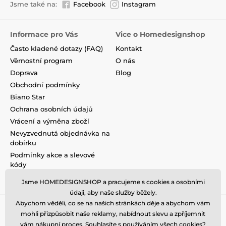
Jsme také na:
Facebook
Instagram
Informace pro Vás
Vice o Homedesignshop
Často kladené dotazy (FAQ)
Kontakt
Věrnostní program
O nás
Doprava
Blog
Obchodní podmínky
Biano Star
Ochrana osobních údajů
Vrácení a výměna zboží
Nevyzvednutá objednávka na
dobírku
Podmínky akce a slevové
kódy
Reklamace
Jsme HOMEDESIGNSHOP a pracujeme s cookies a osobními
údaji, aby naše služby běžely.
Abychom věděli, co se na našich stránkách děje a abychom vám
mohli přizpůsobit naše reklamy, nabídnout slevu a zpříjemnit
vám nákupní proces. Souhlasíte s používáním všech
cookies
?