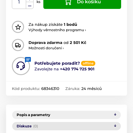
Do košíku
ks
Za nákup získáte
1 bodů
Výhody věrnostního programu ›
Doprava zdarma
od
2 501 Kč
Možnosti doručení ›
Potřebujete poradit?
offline
Zavolejte na
+420 774 725 901
Kód produktu:
68346310
Záruka:
24 měsíců
Popis a parametry
Diskuze
(0)