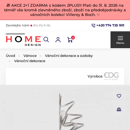
🎁 AKCE 2+1 ZDARMA s kódem 2PLUS1! Platí do 31. 8. 2026 na
téměř vše kromě zlevněného zboží, zboží na předobjednávky a
vánočních kolekcí Villeroy & Boch. ✨
+420 774 725 901
Zavolejte nám
(Po-Pá 9-16)
0
Menu
Úvod
Vánoce
Vánoční dekorace a ozdoby
Vánoční dekorace
Výrobce