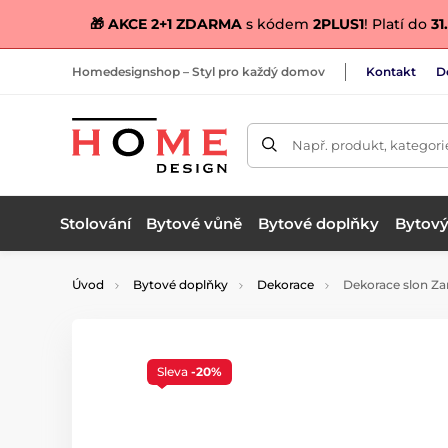
🎁 AKCE 2+1 ZDARMA
s kódem
2PLUS1
! Platí do
31.
Homedesignshop – Styl pro každý domov
Kontakt
D
Např. produkt, kategori
Stolování
Bytové vůně
Bytové doplňky
Bytový 
Úvod
Bytové doplňky
Dekorace
Dekorace slon Za
Sleva
-20%