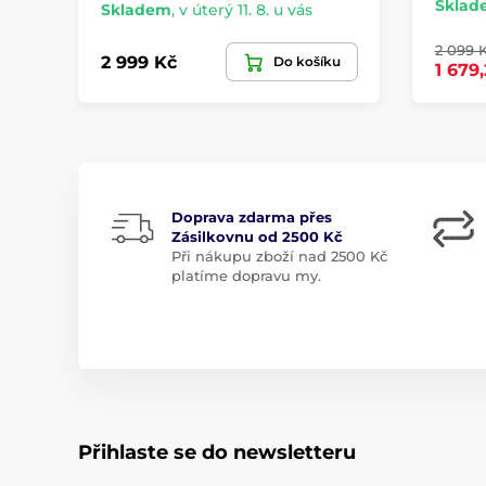
Sklad
Skladem
,
v úterý 11. 8. u vás
2 099 
2 999 Kč
Do košíku
1 679
Doprava zdarma přes
Zásilkovnu od 2500 Kč
Při nákupu zboží nad 2500 Kč
platíme dopravu my.
Přihlaste se do newsletteru