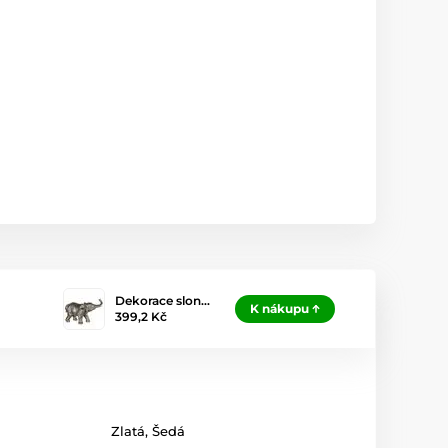
Dekorace slon…
K nákupu
399,2 Kč
Zlatá
,
Šedá