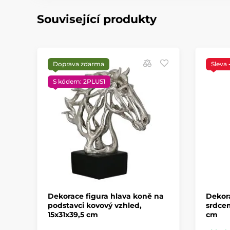
Související produkty
Doprava zdarma
Sleva
S kódem: 2PLUS1
Dekorace figura hlava koně na
Dekor
podstavci kovový vzhled,
srdcem
15x31x39,5 cm
cm