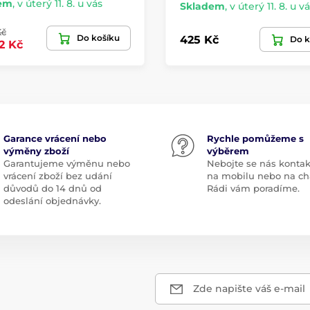
em
,
v úterý 11. 8. u vás
Skladem
,
v úterý 11. 8. u v
Kč
Do košíku
425 Kč
Do k
,2 Kč
Garance vrácení nebo
Rychle pomůžeme s
výměny zboží
výběrem
Garantujeme výměnu nebo
Nebojte se nás kontak
vrácení zboží bez udání
na mobilu nebo na ch
důvodů do 14 dnů od
Rádi vám poradíme.
odeslání objednávky.
Zde napište váš e-mail