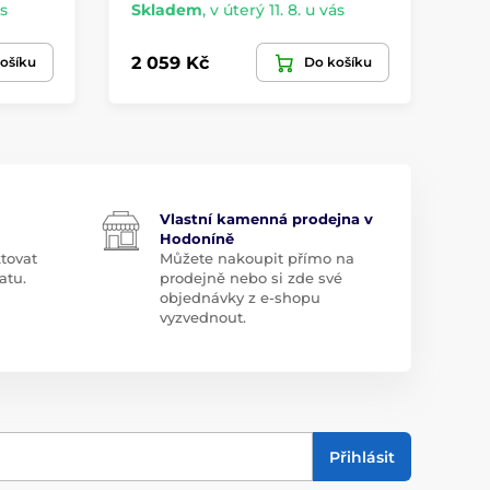
ás
Skladem
,
v úterý 11. 8. u vás
Sk
2 059 Kč
45
ošíku
Do košíku
Vlastní kamenná prodejna v
Hodoníně
tovat
Můžete nakoupit přímo na
atu.
prodejně nebo si zde své
objednávky z e-shopu
vyzvednout.
Přihlásit