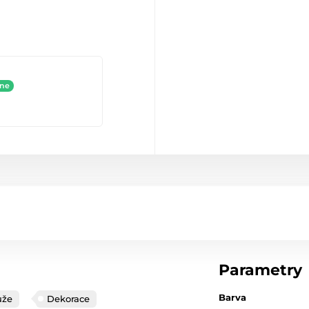
ine
Parametry
Barva
uže
Dekorace