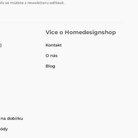
liv se můžete z newsletteru odhlásit.
Vice o Homedesignshop
)
Kontakt
O nás
Blog
 na dobírku
kódy