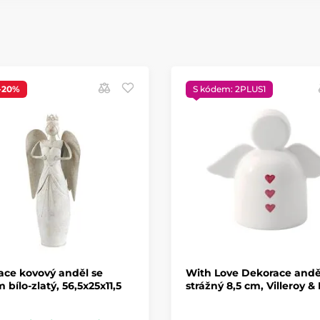
-20%
S kódem: 2PLUS1
ace kovový anděl se
With Love Dekorace andě
 bílo-zlatý, 56,5x25x11,5
strážný 8,5 cm, Villeroy &