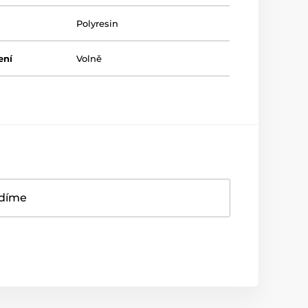
Polyresin
ení
Volně
adíme