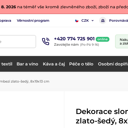
 8. 2026
na téměř vše kromě zlevněného zboží, zboží na předo
oprava
Věrnostní program
Porovnává
CZK
+420 774 725 901
online
Naku
e
a zís
Zavolejte nám
(Po-Pá 9-16)
textil
Bar a víno
Káva a čaj
Péče o tělo
Osobní doplň
mbezi zlato-šedý, 8x19x13 cm
Dekorace slo
zlato-šedý, 8