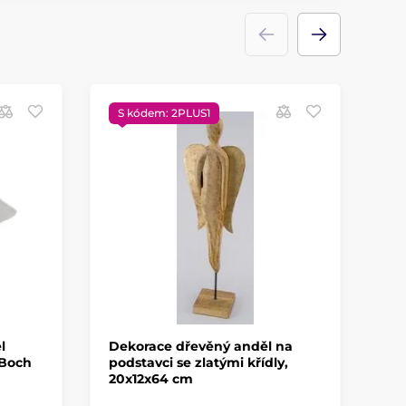
S kódem: 2PLUS1
S
l
Dekorace dřevěný anděl na
Po
 Boch
podstavci se zlatými křídly,
tv
20x12x64 cm
Eas