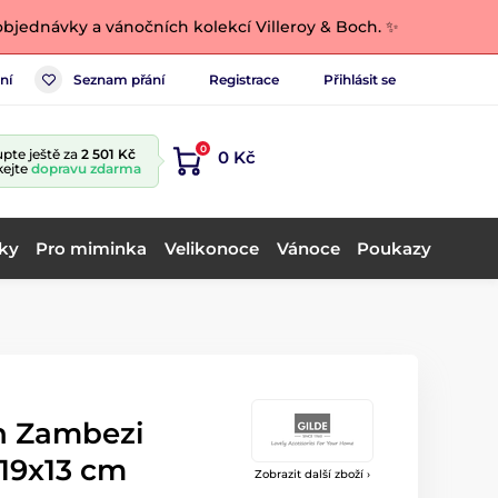
bjednávky a vánočních kolekcí Villeroy & Boch. ✨
ní
Seznam přání
Registrace
Přihlásit se
0
pte ještě za
2 501 Kč
0 Kč
kejte
dopravu zdarma
ky
Pro miminka
Velikonoce
Vánoce
Poukazy
n Zambezi
x19x13 cm
Zobrazit další zboží ›