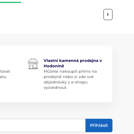
1
Vlastní kamenná prodejna v
Hodoníně
tovat
Můžete nakoupit přímo na
atu.
prodejně nebo si zde své
objednávky z e-shopu
vyzvednout.
Přihlásit