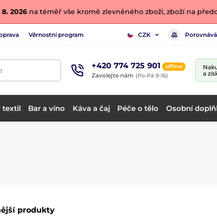
 8. 2026
na téměř vše kromě zlevněného zboží, zboží na předo
oprava
Věrnostní program
Porovnává
CZK
+420 774 725 901
offline
Naku
e
a zís
Zavolejte nám
(Po-Pá 9-16)
textil
Bar a víno
Káva a čaj
Péče o tělo
Osobní doplň
ější produkty