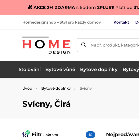
🎁 AKCE 2+1 ZDARMA
s kódem
2PLUS1
! Platí do
31.
Homedesignshop – Styl pro každý domov
Kontakt
D
Např. produkt, kategori
Stolování
Bytové vůně
Bytové doplňky
Bytový 
Úvod
Bytové doplňky
Svícny
Svícny, Čirá
Filtr
Nejprodávan
- aktivní
10