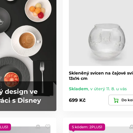
Skleněný svícen na čajové sví
13x14 cm
Skladem
,
v úterý 11. 8. u vás
ý design ve
áci s Disney
699 Kč
Do ko
LUS1
S kódem: 2PLUS1