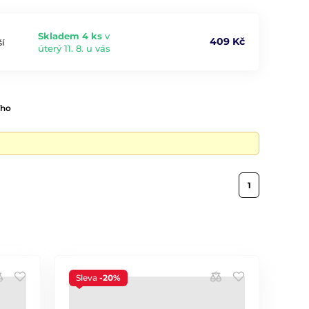
Skladem 4 ks
v
409 Kč
í
úterý 11. 8. u vás
ího
1
Sleva
-20%