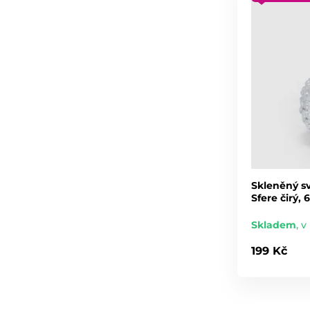
Skleněný sv
Sfere čirý,
Skladem
,
v 
199 Kč