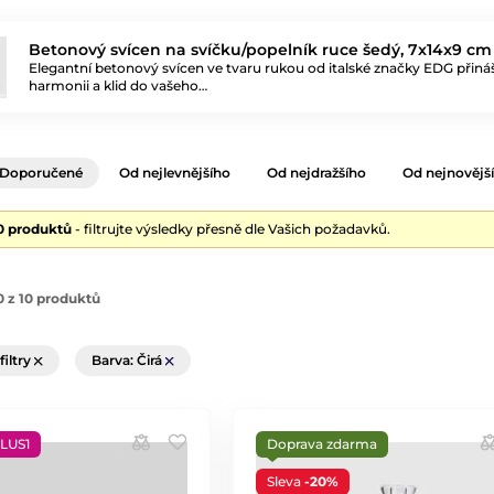
Betonový svícen na svíčku/popelník ruce šedý, 7x14x9 cm
Elegantní betonový svícen ve tvaru rukou od italské značky EDG přináš
harmonii a klid do vašeho…
Doporučené
Od nejlevnějšího
Od nejdražšího
Od nejnovějš
10 produktů
- filtrujte výsledky přesně dle Vašich požadavků.
 z 10 produktů
filtry
Barva: Čirá
LUS1
Doprava zdarma
Sleva
-20%