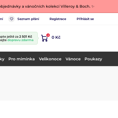
bjednávky a vánočních kolekcí Villeroy & Boch. ✨
ní
Seznam přání
Registrace
Přihlásit se
0
pte ještě za
2 501 Kč
0 Kč
kejte
dopravu zdarma
ky
Pro miminka
Velikonoce
Vánoce
Poukazy