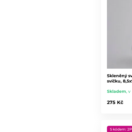
Skleněný s
svíčku, 8,5
Skladem
,
v 
275 Kč
S kódem: 2P