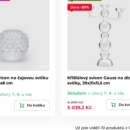
Sleva
-20%
ícen na čajovou svíčku
Křišťálový svícen Gauss na d
 6x8 cm
svíčky, 39x31x11,5 cm
Skladem
,
v úterý 11. 8. u vás
úterý 11. 8. u vás
6 299 Kč
Do ko
Do košíku
5 039,2 Kč
Už jste viděli 10 produktů z 1