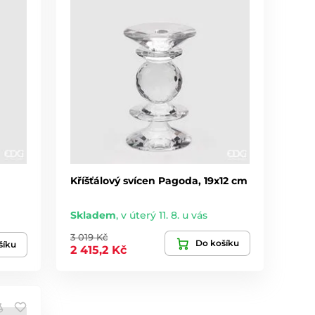
Kříšťálový svícen Pagoda, 19x12 cm
Skladem
,
v úterý 11. 8. u vás
3 019 Kč
Do košíku
šíku
2 415,2 Kč