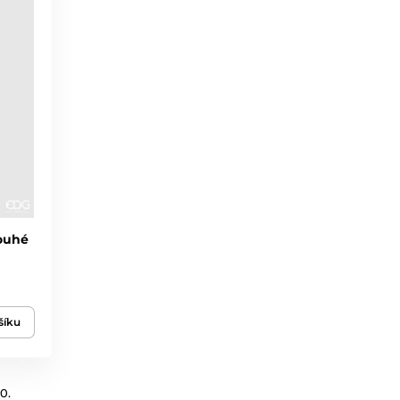
louhé
šíku
0.