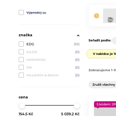
Výprodej
(0)
značka
Seřadit podle:
EDG
(10)
GILDE
(0)
V nabídce je 
KAEMINGK
(0)
SIA
(0)
Zobrazujeme 1-10
VILLEROY & BOCH
(0)
Zrušit všechny 
cena
S kódem: 2P
154.5 Kč
5 039.2 Kč