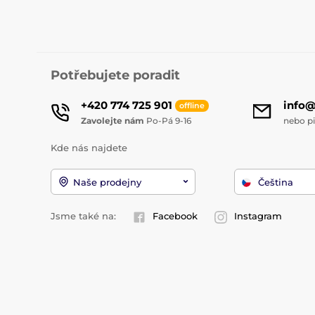
Potřebujete poradit
+420 774 725 901
info
offline
Zavolejte nám
Po-Pá 9-16
nebo p
Kde nás najdete
Naše prodejny
Čeština
Jsme také na:
Facebook
Instagram