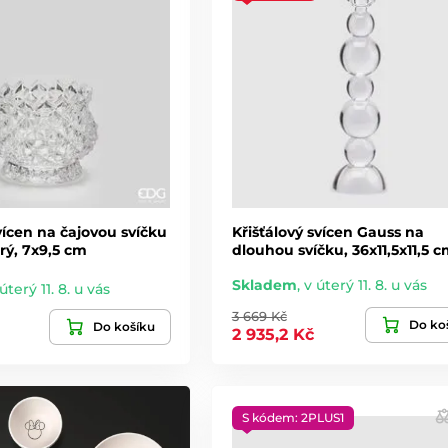
ícen na čajovou svíčku
Křišťálový svícen Gauss na
rý, 7x9,5 cm
dlouhou svíčku, 36x11,5x11,5 
Skladem
,
v úterý 11. 8. u vás
úterý 11. 8. u vás
3 669 Kč
Do ko
Do košíku
2 935,2 Kč
S kódem: 2PLUS1