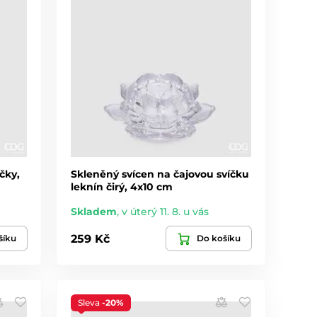
čky,
Skleněný svícen na čajovou svíčku
leknín čirý, 4x10 cm
Skladem
,
v úterý 11. 8. u vás
259 Kč
šíku
Do košíku
Sleva
-20%