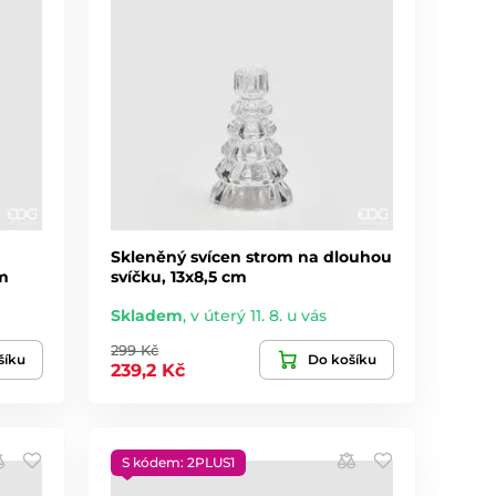
Skleněný svícen strom na dlouhou
cm
svíčku, 13x8,5 cm
Skladem
,
v úterý 11. 8. u vás
299 Kč
šíku
Do košíku
239,2 Kč
S kódem: 2PLUS1