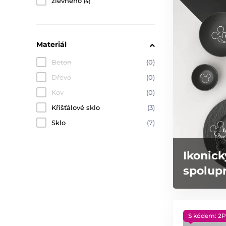
zlevněno
(4)
Materiál
Beton
(0)
Dřevo
(0)
Kov
(0)
Křišťálové sklo
(3)
Sklo
(7)
Ikonick
spolupr
S kódem: 2P