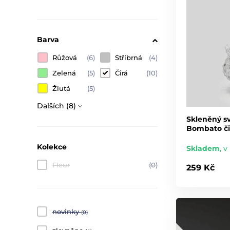
Barva
Růžová
(6)
Stříbrná
(4)
Zelená
(5)
Čirá
(10)
Žlutá
(5)
Dalších (8)
Skleněný sv
Bombato či
Kolekce
Skladem
,
v 
Fleur
(0)
259 Kč
novinky
(0)