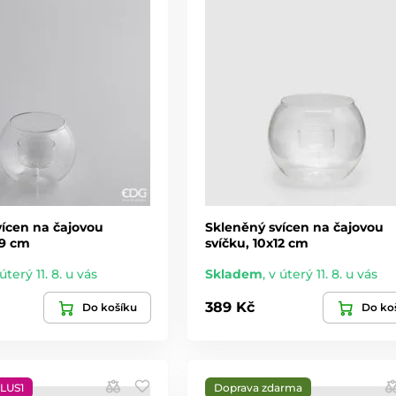
vícen na čajovou
Skleněný svícen na čajovou
x9 cm
svíčku, 10x12 cm
úterý 11. 8. u vás
Skladem
,
v úterý 11. 8. u vás
389 Kč
Do košíku
Do ko
LUS1
Doprava zdarma