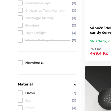
Christmas Toys
(0)
Christmas Toys Memory
(0)
Nostalgic Melody
(0)
Stardust
(0)
Vánoční de
candy červ
Toy's Delight
(0)
Winter Collage Accessoires
(0)
Skladem
,
v 
749 Kč
449,4 Kč
zlevněno
(4)
Materiál
Dřevo
(3)
Kov
(0)
Papír
(0)