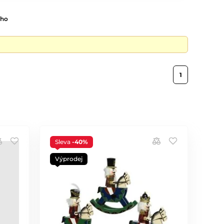
ího
1
Sleva
-40%
Výprodej