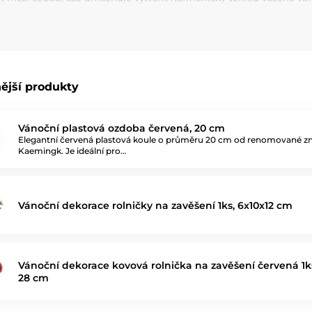
ky, každý prvek této kolekce vyzařuje noblesu a vánoční tradici.
čkovou kolekcí, která osloví milovníky klasiky i ty, kteří chtějí
ější produkty
Vánoční plastová ozdoba červená, 20 cm
Elegantní červená plastová koule o průměru 20 cm od renomované z
Kaemingk. Je ideální pro…
Vánoční dekorace rolničky na zavěšení 1ks, 6x10x12 cm
Vánoční dekorace kovová rolnička na zavěšení červená 1ks 
28 cm