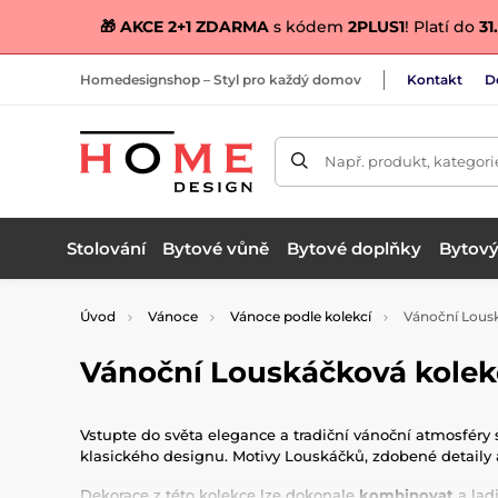
🎁 AKCE 2+1 ZDARMA
s kódem
2PLUS1
! Platí do
31.
Homedesignshop – Styl pro každý domov
Kontakt
D
Např. produkt, kategori
Stolování
Bytové vůně
Bytové doplňky
Bytový 
Úvod
Vánoce
Vánoce podle kolekcí
Vánoční Lous
Vánoční Louskáčková kolek
Vstupte do světa elegance a tradiční vánoční atmosféry
klasického designu. Motivy Louskáčků, zdobené detaily
Dekorace z této kolekce lze dokonale
kombinovat
a lad