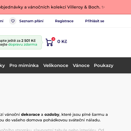
bjednávky a vánočních kolekcí Villeroy & Boch. ✨
ní
Seznam přání
Registrace
Přihlásit se
0
pte ještě za
2 501 Kč
0 Kč
kejte
dopravu zdarma
ky
Pro miminka
Velikonoce
Vánoce
Poukazy
ízí vánoční
dekorace
a
ozdoby
, které jsou plné šarmu a
nesou do vašeho domova pohádkovou sváteční náladu.
očního stromku, slavnostní tabule nebo interiéru. Od