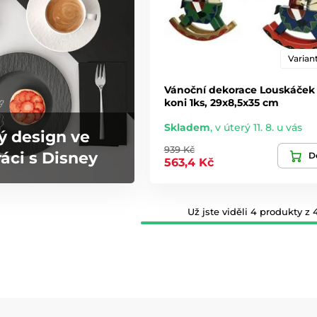
Variant
Vánoční dekorace Louskáček
koni 1ks, 29x8,5x35 cm
Skladem
,
v úterý 11. 8. u vás
ý design ve
939 Kč
áci s Disney
De
563,4 Kč
Už jste viděli 4 produkty z 4