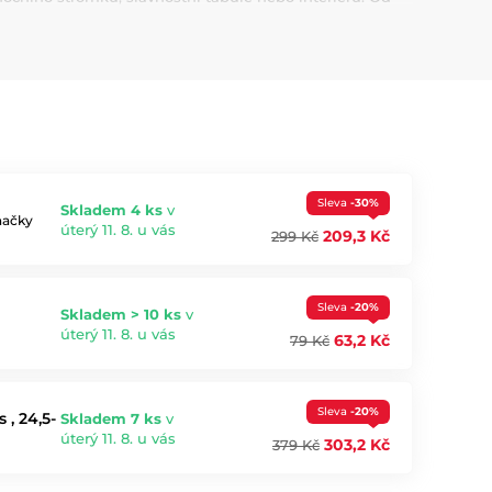
 Vánocům dodat nádech pohádky a elegance.
Sleva
-30%
Skladem 4 ks
v
načky
úterý 11. 8. u vás
209,3 Kč
299 Kč
Sleva
-20%
Skladem > 10 ks
v
úterý 11. 8. u vás
63,2 Kč
79 Kč
Sleva
-20%
, 24,5-
Skladem 7 ks
v
úterý 11. 8. u vás
303,2 Kč
379 Kč