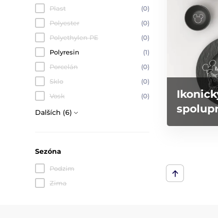
Plast
(0)
Polyester
(0)
Polyethylen PE
(0)
Polyresin
(1)
Porcelán
(0)
Sklo
(0)
Ikonick
Vosk
(0)
spolupr
Dalších (6)
Sezóna
Podzim
Zima