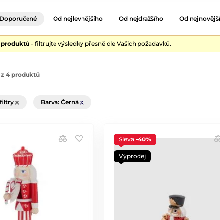
Doporučené
Od nejlevnějšího
Od nejdražšího
Od nejnovějš
4 produktů
- filtrujte výsledky přesně dle Vašich požadavků.
 z 4 produktů
filtry
Barva: Černá
Sleva
-40%
Výprodej