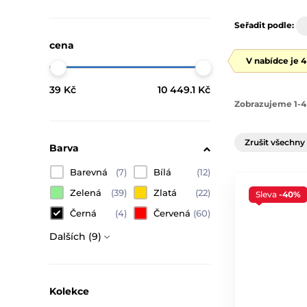
Seřadit podle:
cena
V nabídce je 
39 Kč
10 449.1 Kč
Zobrazujeme 1-4
Zrušit všechny 
Barva
Barevná
(7)
Bílá
(12)
Zelená
(39)
Zlatá
(22)
Sleva
-40%
Černá
(4)
Červená
(60)
Dalších (9)
Kolekce