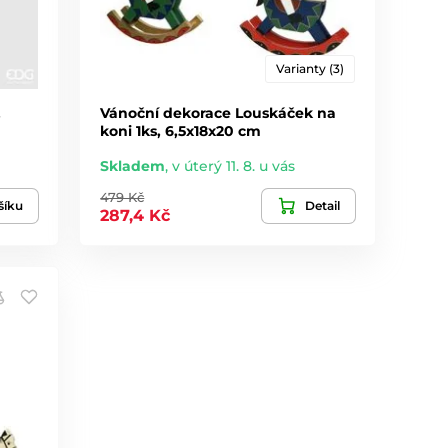
Varianty (3)
,
Vánoční dekorace Louskáček na
koni 1ks, 6,5x18x20 cm
Skladem
,
v úterý 11. 8. u vás
479 Kč
šíku
Detail
287,4 Kč