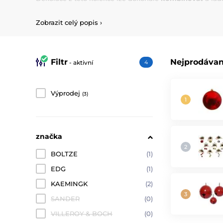
luxusních koulí přes tematické figurky až po další doplň
Zobrazit celý popis
›
Vytvořte si nezapomenutelnou vánoční atmosféru s louská
Filtr
Nejprodávan
- aktivní
4
Výprodej
(3)
značka
BOLTZE
(1)
EDG
(1)
KAEMINGK
(2)
SANDER
(0)
VILLEROY & BOCH
(0)