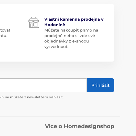
Vlastní kamenná prodejna v
Hodoníně
tovat
Můžete nakoupit přímo na
atu.
prodejně nebo si zde své
objednávky z e-shopu
vyzvednout.
Přihlásit
liv se můžete z newsletteru odhlásit.
Vice o Homedesignshop