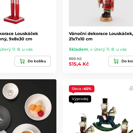
korace Louskáček
Vánoční dekorace Louskáček
ený, 9x8x30 cm
21x7x10 cm
úterý 11. 8. u vás
Skladem
,
v úterý 11. 8. u vás
859 Kč
Do košíku
Do ko
515,4 Kč
Sleva
-40%
Výprodej