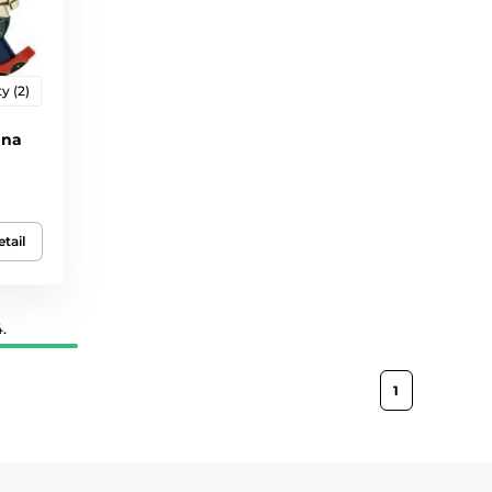
y (2)
 na
tail
.
1