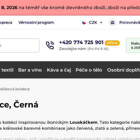
 8. 2026
na téměř vše kromě zlevněného zboží, zboží na předo
oprava
Věrnostní program
Porovnává
CZK
+420 774 725 901
offline
Naku
e
a zís
Zavolejte nám
(Po-Pá 9-16)
textil
Bar a víno
Káva a čaj
Péče o tělo
Osobní doplň
káčková kolekce
ce, Černá
 s kolekcí inspirovanou ikonickým
Louskáčkem
. Tato kategorie nab
 a královské barevné kombinace jako červená, zlatá a zelená, při
it mezi sebou, což umožňuje vytvořit harmonický vzhled vašeho ván