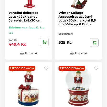
Vánoční dekorace
Winter Collage
Louskáček candy
Accessoires závěsný
červený, 9x8x30 cm
Louskáček na koni 11,5
cm, Villeroy & Boch
Skladem
,
ve středu 12. 8. u
vás
Srpen/září
749 Kč
525 Kč
449,4 Kč
Porovnat
Porovnat
PŘEDOBJEDNÁVKA
PŘEDOBJEDNÁVKA