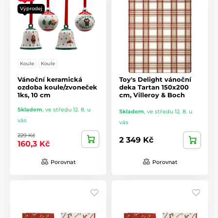
Výprodej
Koule
Koule
Vánoční keramická
Toy's Delight vánoční
ozdoba koule/zvoneček
deka Tartan 150x200
1ks, 10 cm
cm, Villeroy & Boch
Skladem
,
ve středu 12. 8. u
Skladem
,
ve středu 12. 8. u
vás
vás
229 Kč
2 349 Kč
160,3 Kč
Porovnat
Porovnat