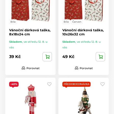
Bílá
Bílá
Červen
Vánoční dárková taška,
Vánoční dárková taška,
8x18x24 cm
10x26x32 cm
Skladem
,
ve středu 12. 8. u
Skladem
,
ve středu 12. 8. u
vás
vás
39 Kč
49 Kč
Porovnat
Porovnat
-40%
PŘEDOBJEDNÁVKA