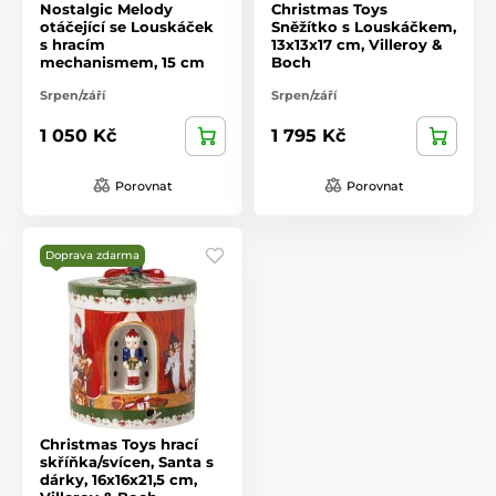
Nostalgic Melody
Christmas Toys
otáčející se Louskáček
Sněžítko s Louskáčkem,
s hracím
13x13x17 cm, Villeroy &
mechanismem, 15 cm
Boch
Srpen/září
Srpen/září
1 050 Kč
1 795 Kč
Porovnat
Porovnat
Doprava zdarma
Christmas Toys hrací
skříňka/svícen, Santa s
dárky, 16x16x21,5 cm,