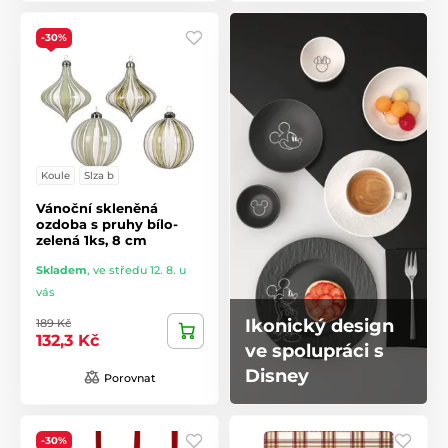
-30%
Koule
Slza b
Vánoční skleněná
ozdoba s pruhy bílo-
zelená 1ks, 8 cm
Skladem
,
ve středu 12. 8. u
vás
Ikonický design
189 Kč
132,3 Kč
ve spolupráci s
Disney
Porovnat
-30%