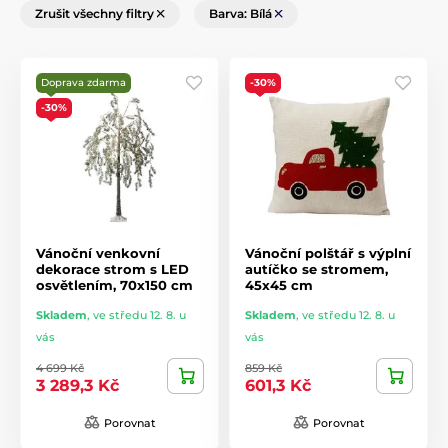
Zrušit všechny filtry
Barva: Bílá
Doprava zdarma
-30%
-30%
Vánoční venkovní
Vánoční polštář s výplní
dekorace strom s LED
autíčko se stromem,
osvětlením, 70x150 cm
45x45 cm
Skladem
,
ve středu 12. 8. u
Skladem
,
ve středu 12. 8. u
vás
vás
4 699 Kč
859 Kč
3 289,3 Kč
601,3 Kč
Porovnat
Porovnat