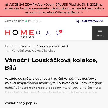
🎁 AKCE 2+1 ZDARMA s kódem 2PLUS1! Platí do 31. 8. 2026 na
téměř vše kromě zlevněného zboží, zboží na předobjednávky a
vánočních kolekcí Villeroy & Boch. ✨
+420 774 725 901
Zavolejte nám
(Po-Pá 9-16)
0
Menu
Úvod
Vánoce
Vánoce podle kolekcí
Vánoční Louskáčková kolekce
Vánoční Louskáčková kolekce,
Bílá
Vstupte do světa elegance a tradiční vánoční atmosféry s
kolekcí inspirovanou ikonickým
Louskáčkem
. Tato kategorie
nabízí vánoční
dekorace
a
ozdoby
, které jsou plné šarmu a
klasického designu. Motivy Louskáčků, zdobené detaily a
královské barevné kombinace jako červená, zlatá a zelená,
přinesou do vašeho domova pohádkovou sváteční náladu.
Zobrazit celý popis
›