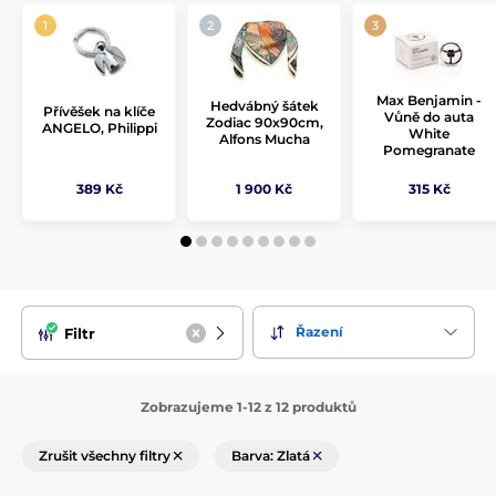
Max Benjamin -
Hedvábný šátek
Přívěšek na klíče
Vůně do auta
Zodiac 90x90cm,
ANGELO, Philippi
White
Alfons Mucha
Pomegranate
389 Kč
1 900 Kč
315 Kč
Řazení
Filtr
Zobrazujeme 1-12 z 12 produktů
Zrušit všechny filtry
Barva: Zlatá