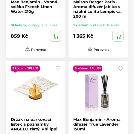
Max Benjamin - Vonná
Maison Berger Paris -
svíčka French Linen
Aroma difuzér jablko s
Water 210g
náplní Lolita Lempicka,
200 ml
Skladem
,
v úterý 11. 8. u vás
Skladem
,
v úterý 11. 8. u vás
859 Kč
1 365 Kč
Porovnat
Porovnat
S kódem: 2PLUS1
S kódem: 2PLUS1
Držák na parkovací
Max Benjamin - Aroma
lístek a poznámky
difuzér True Lavender
ANGELO zlatý, Philippi
150ml