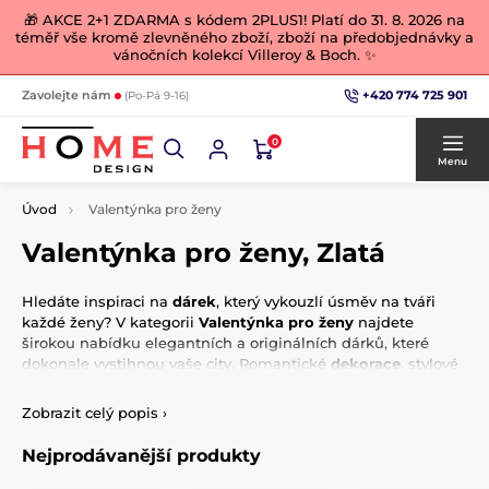
🎁 AKCE 2+1 ZDARMA s kódem 2PLUS1! Platí do 31. 8. 2026 na
téměř vše kromě zlevněného zboží, zboží na předobjednávky a
vánočních kolekcí Villeroy & Boch. ✨
+420 774 725 901
Zavolejte nám
(Po-Pá 9-16)
0
Menu
Úvod
Valentýnka pro ženy
Valentýnka pro ženy, Zlatá
Hledáte inspiraci na
dárek
, který vykouzlí úsměv na tváři
každé ženy? V kategorii
Valentýnka pro ženy
najdete
širokou nabídku elegantních a originálních dárků, které
dokonale vystihnou vaše city. Romantické
dekorace
, stylové
doplňky
nebo praktické předměty s jemným a ženským
designem – vše je pečlivě vybráno tak, aby oslovilo ženy,
Zobrazit celý popis
›
které mají smysl pro detail a krásu. Překvapte svou
partnerku, maminku nebo kamarádku něčím výjimečným a
Nejprodávanější produkty
udělejte z letošního Valentýna
nezapomenutelný zážitek
.