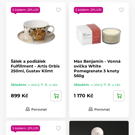
S kódem: 2PLUS1
S kódem: 2PLUS1
Šálek a podšálek
Max Benjamin - Vonná
Fulfillment - Artis Orbis
svíčka White
250ml, Gustav Klimt
Pomegranate 3 knoty
560g
Skladem
,
v úterý 11. 8. u vás
Skladem
,
v úterý 11. 8. u vás
899 Kč
1 170 Kč
Porovnat
Porovnat
S kódem: 2PLUS1