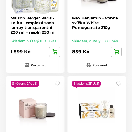
Maison Berger Paris -
Max Benjamin - Vonná
Lolita Lempická sada
svíčka White
lampy transparentní
Pomegranate 210g
220 ml + náplň 250 ml
Skladem
,
v úterý 11. 8. u vás
Skladem
,
v úterý 11. 8. u vás
1 599 Kč
859 Kč
Porovnat
Porovnat
S kódem: 2PLUS1
S kódem: 2PLUS1