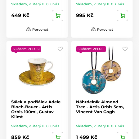
Skladem
,
v úterý 11. 8. u vás
Skladem
,
v úterý 11. 8. u vás
449 Kč
995 Kč
Porovnat
Porovnat
S kódem: 2PLUS1
S kódem: 2PLUS1
Šálek a podšálek Adele
Náhrdelník Almond
Bloch-Bauer - Artis
Tree - Artis Orbis 5cm,
Orbis 100ml, Gustav
Vincent Van Gogh
Klimt
Skladem
,
v úterý 11. 8. u vás
Skladem
,
v úterý 11. 8. u vás
859 Kč
1 499 Kč