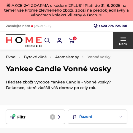
🎁 AKCE 2+1 ZDARMA s kódem 2PLUS1! Platí do 31. 8. 2026 na
téměř vše kromě zlevněného zboží, zboží na předobjednávky a
vánočních kolekcí Villeroy & Boch. ✨
+420 774 725 901
Zavolejte nám
(Po-Pá 9-16)
0
Menu
Úvod
Bytové vůně
Aromalampy
Vonné vosky
Yankee Candle Vonné vosky
Hledáte zboží výrobce Yankee Candle - Vonné vosky?
Dekorace, které zkrášlí váš domov po celý rok.
Řazení
Filtr