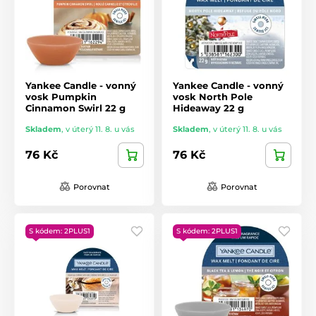
Yankee Candle - vonný
Yankee Candle - vonný
vosk Pumpkin
vosk North Pole
Cinnamon Swirl 22 g
Hideaway 22 g
Skladem
,
v úterý 11. 8. u vás
Skladem
,
v úterý 11. 8. u vás
76 Kč
76 Kč
Porovnat
Porovnat
S kódem: 2PLUS1
S kódem: 2PLUS1