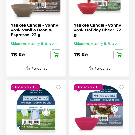
Yankee Candle - vonný
Yankee Candle - vonný
vosk Vanilla Bean &
vosk Holiday Cheer, 22
Espresso, 22 g
g
Skladem
,
v úterý 11. 8. u vás
Skladem
,
v úterý 11. 8. u vás
76 Kč
76 Kč
Porovnat
Porovnat
S kódem: 2PLUS1
S kódem: 2PLUS1