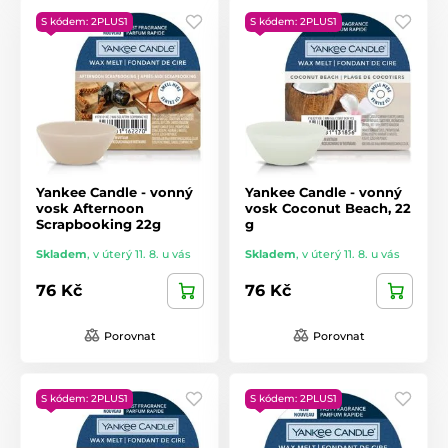
S kódem: 2PLUS1
S kódem: 2PLUS1
Yankee Candle - vonný
Yankee Candle - vonný
vosk Afternoon
vosk Coconut Beach, 22
Scrapbooking 22g
g
Skladem
,
v úterý 11. 8. u vás
Skladem
,
v úterý 11. 8. u vás
76 Kč
76 Kč
Porovnat
Porovnat
S kódem: 2PLUS1
S kódem: 2PLUS1