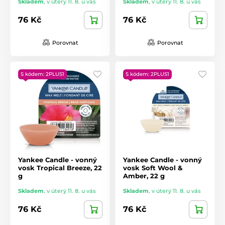
Skladem
,
v úterý 11. 8. u vás
Skladem
,
v úterý 11. 8. u vás
76 Kč
76 Kč
Porovnat
Porovnat
S kódem: 2PLUS1
S kódem: 2PLUS1
Yankee Candle - vonný
Yankee Candle - vonný
vosk Tropical Breeze, 22
vosk Soft Wool &
g
Amber, 22 g
Skladem
,
v úterý 11. 8. u vás
Skladem
,
v úterý 11. 8. u vás
76 Kč
76 Kč