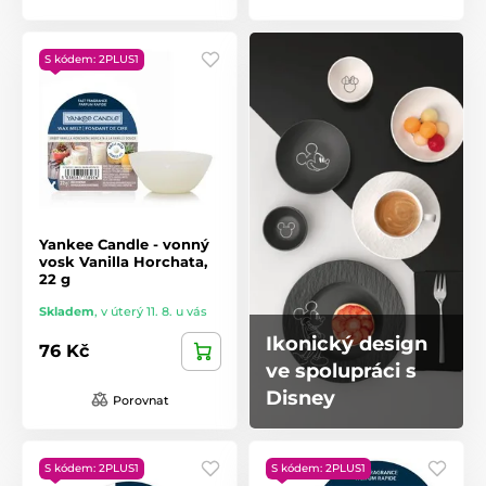
S kódem: 2PLUS1
Yankee Candle - vonný
vosk Vanilla Horchata,
22 g
Skladem
,
v úterý 11. 8. u vás
Ikonický design
76 Kč
ve spolupráci s
Disney
Porovnat
S kódem: 2PLUS1
S kódem: 2PLUS1