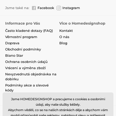
Jsme také na:
Facebook
Instagram
Informace pro Vás
Vice o Homedesignshop
Často kladené dotazy (FAQ)
Kontakt
Věrnostní program
O nás
Doprava
Blog
Obchodní podmínky
Biano Star
Ochrana osobních údajů
Vrácení a výměna zboží
Nevyzvednutá objednávka na
dobírku
Podmínky akce a slevové
kódy
Reklamace
Jsme HOMEDESIGNSHOP a pracujeme s cookies a osobními
údaji, aby naše služby běžely.
Abychom věděli, co se na našich stránkách děje a abychom vám
mohli přizpůsobit naše reklamy, nabídnout slevu a zpříjemnit