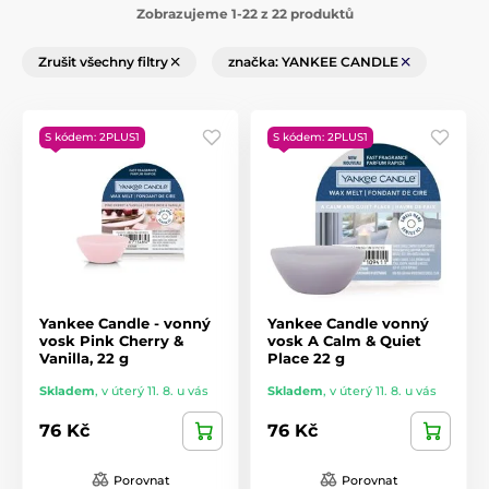
Zobrazujeme 1-22 z 22 produktů
Zrušit všechny filtry
značka: YANKEE CANDLE
S kódem: 2PLUS1
S kódem: 2PLUS1
Yankee Candle - vonný
Yankee Candle vonný
vosk Pink Cherry &
vosk A Calm & Quiet
Vanilla, 22 g
Place 22 g
Skladem
,
v úterý 11. 8. u vás
Skladem
,
v úterý 11. 8. u vás
76 Kč
76 Kč
Porovnat
Porovnat