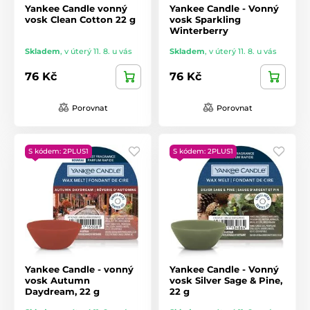
Yankee Candle vonný
Yankee Candle - Vonný
vosk Clean Cotton 22 g
vosk Sparkling
Winterberry
Skladem
,
v úterý 11. 8. u vás
Skladem
,
v úterý 11. 8. u vás
76 Kč
76 Kč
Porovnat
Porovnat
S kódem: 2PLUS1
S kódem: 2PLUS1
Yankee Candle - vonný
Yankee Candle - Vonný
vosk Autumn
vosk Silver Sage & Pine,
Daydream, 22 g
22 g