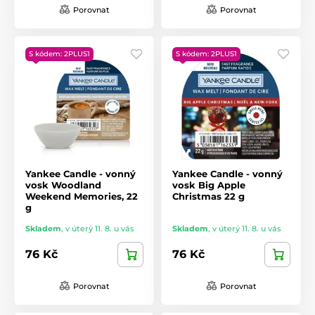
Porovnat
Porovnat
S kódem: 2PLUS1
S kódem: 2PLUS1
Yankee Candle - vonný
Yankee Candle - vonný
vosk Woodland
vosk Big Apple
Weekend Memories, 22
Christmas 22 g
g
Skladem
,
v úterý 11. 8. u vás
Skladem
,
v úterý 11. 8. u vás
76 Kč
76 Kč
Porovnat
Porovnat