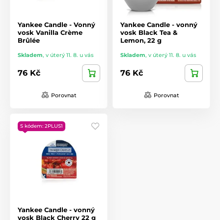
Yankee Candle - Vonný
Yankee Candle - vonný
vosk Vanilla Crème
vosk Black Tea &
Brûlée
Lemon, 22 g
Skladem
,
v úterý 11. 8. u vás
Skladem
,
v úterý 11. 8. u vás
76 Kč
76 Kč
Porovnat
Porovnat
S kódem: 2PLUS1
Yankee Candle - vonný
vosk Black Cherry 22 g