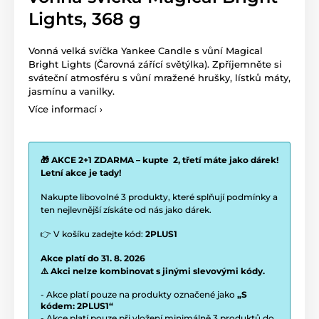
Lights, 368 g
Vonná velká svíčka Yankee Candle s vůní Magical
Bright Lights (Čarovná zářící světýlka). Zpříjemněte si
sváteční atmosféru
s vůní mražené hrušky, lístků máty,
jasmínu a vanilky.
Více informací ›
🎁 AKCE 2+1 ZDARMA – kupte 2, třetí máte jako dárek!
Letní akce je tady!
Nakupte libovolné 3 produkty, které splňují podmínky a
ten nejlevnější získáte od nás jako dárek.
👉 V košíku zadejte kód:
2PLUS1
Akce platí do 31. 8. 2026
⚠️ Akci nelze kombinovat s jinými slevovými kódy.
- Akce platí pouze na produkty označené jako
„S
kódem: 2PLUS1“
- Akce platí pouze při vložení minimálně 3 produktů do