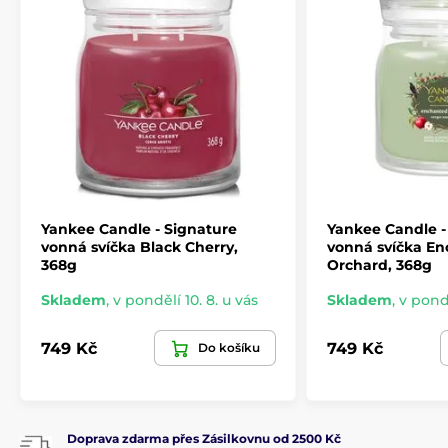
Yankee Candle - Signature
Yankee Candle -
vonná svíčka Black Cherry,
vonná svíčka E
368g
Orchard, 368g
Skladem
,
v pondělí 10. 8. u vás
Skladem
,
v pondě
749 Kč
749 Kč
Do košíku
Doprava zdarma přes Zásilkovnu od 2500 Kč