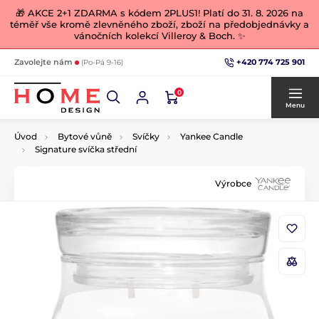
🎁 AKCE 2+1 ZDARMA s kódem 2PLUS1! Platí do 31. 8. 2026 na
téměř vše kromě zlevněného zboží, zboží na předobjednávky a
vánočních kolekcí Villeroy & Boch. ✨
+420 774 725 901
Zavolejte nám
(Po-Pá 9-16)
0
Menu
Úvod
Bytové vůně
Svíčky
Yankee Candle
Signature svíčka střední
Výrobce