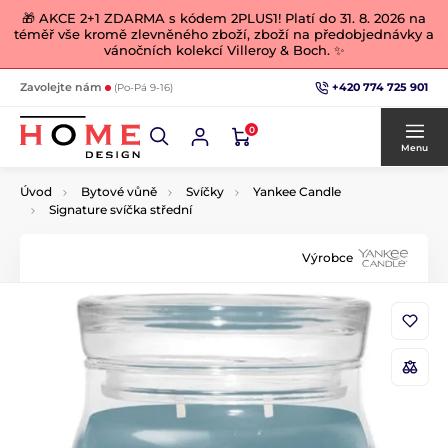
🎁 AKCE 2+1 ZDARMA s kódem 2PLUS1! Platí do 31. 8. 2026 na
téměř vše kromě zlevněného zboží, zboží na předobjednávky a
vánočních kolekcí Villeroy & Boch. ✨
+420 774 725 901
Zavolejte nám
(Po-Pá 9-16)
0
Menu
Úvod
Bytové vůně
Svíčky
Yankee Candle
Signature svíčka střední
Výrobce