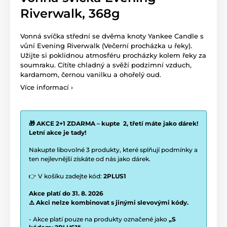
Riverwalk, 368g
Vonná svíčka střední se dvěma knoty Yankee Candle s
vůní Evening Riverwalk (Večerní procházka u řeky).
Užijte si poklidnou atmosféru procházky kolem řeky za
soumraku. Cítíte chladný a svěží podzimní vzduch,
kardamom, černou vanilku a ohořelý oud.
Více informací ›
🎁 AKCE 2+1 ZDARMA – kupte 2, třetí máte jako dárek!
Letní akce je tady!
Nakupte libovolné 3 produkty, které splňují podmínky a
ten nejlevnější získáte od nás jako dárek.
👉 V košíku zadejte kód:
2PLUS1
Akce platí do 31. 8. 2026
⚠️ Akci nelze kombinovat s jinými slevovými kódy.
- Akce platí pouze na produkty označené jako
„S