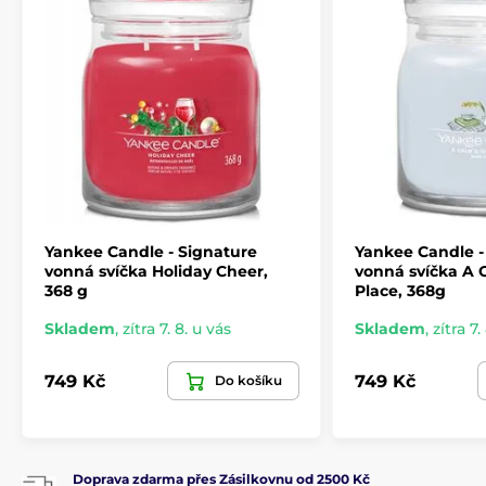
Yankee Candle - Signature
Yankee Candle -
vonná svíčka Holiday Cheer,
vonná svíčka A 
368 g
Place, 368g
Skladem
,
zítra 7. 8. u vás
Skladem
,
zítra 7.
749 Kč
749 Kč
Do košíku
Doprava zdarma přes Zásilkovnu od 2500 Kč