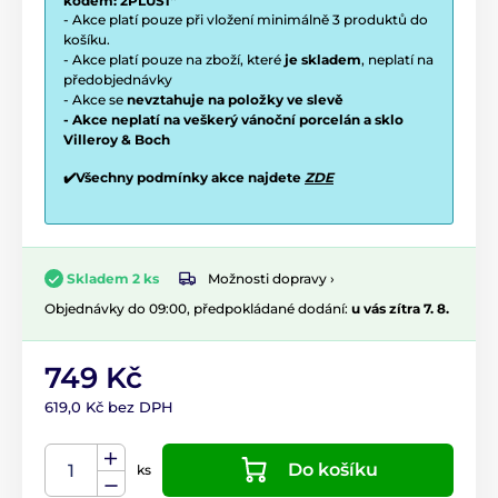
kódem: 2PLUS1“
- Akce platí pouze při vložení minimálně 3 produktů do
košíku.
- Akce platí pouze na zboží, které
je skladem
, neplatí na
předobjednávky
- Akce se
nevztahuje na položky ve slevě
- Akce neplatí na veškerý vánoční porcelán a sklo
Villeroy & Boch
✔️Všechny podmínky akce najdete
ZDE
Možnosti dopravy ›
Skladem 2 ks
Objednávky do 09:00, předpokládané dodání:
u vás zítra 7. 8.
749 Kč
619,0 Kč bez DPH
Do košíku
ks