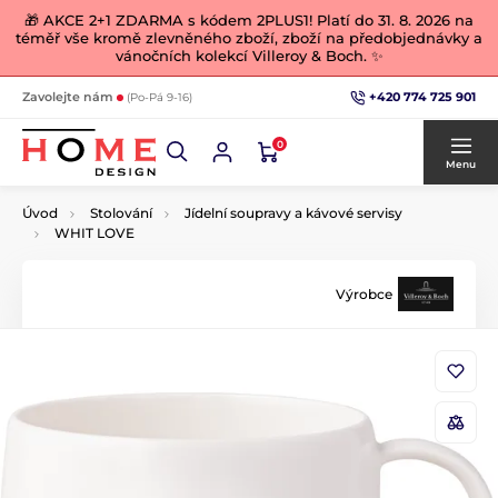
🎁 AKCE 2+1 ZDARMA s kódem 2PLUS1! Platí do 31. 8. 2026 na
téměř vše kromě zlevněného zboží, zboží na předobjednávky a
vánočních kolekcí Villeroy & Boch. ✨
+420 774 725 901
Zavolejte nám
(Po-Pá 9-16)
0
Menu
Úvod
Stolování
Jídelní soupravy a kávové servisy
WHIT LOVE
Výrobce