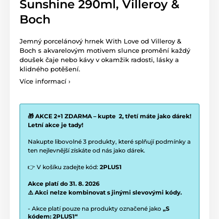
Sunshine 290ml, Villeroy &
Boch
Jemný porcelánový hrnek With Love od Villeroy &
Boch s akvarelovým motivem slunce promění každý
doušek čaje nebo kávy v okamžik radosti, lásky a
klidného potěšení.
Více informací ›
🎁 AKCE 2+1 ZDARMA – kupte 2, třetí máte jako dárek!
Letní akce je tady!
Nakupte libovolné 3 produkty, které splňují podmínky a
ten nejlevnější získáte od nás jako dárek.
👉 V košíku zadejte kód:
2PLUS1
Akce platí do 31. 8. 2026
⚠️ Akci nelze kombinovat s jinými slevovými kódy.
- Akce platí pouze na produkty označené jako
„S
kódem: 2PLUS1“