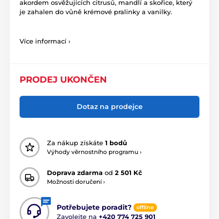
akordem osvěžujících citrusů, mandlí a skořice, který
je zahalen do vůně krémové pralinky a vanilky.
Více informací ›
PRODEJ UKONČEN
Dotaz na prodejce
Za nákup získáte
1 bodů
Výhody věrnostního programu ›
Doprava zdarma
od
2 501 Kč
Možnosti doručení ›
Potřebujete poradit?
offline
Zavolejte na
+420 774 725 901