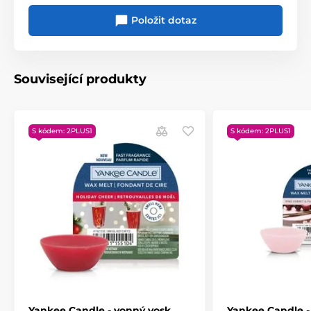
Položit dotaz
Související produkty
S kódem: 2PLUS1
S kódem: 2PLUS1
Yankee Candle - vonný vosk
Yankee Candle -