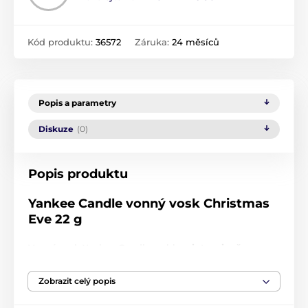
Kód produktu:
36572
Záruka:
24 měsíců
Popis a parametry
Diskuze
(0)
Popis produktu
Yankee Candle vonný vosk Christmas
Eve 22 g
Vonný vosk Yankee Candle rychle a
intenzivně
provoní
váš domov až na 8-10 hodin. Stačí ho
rozpustit v aromalampě pomocí čajové svíčky –
Zobrazit celý popis
během pár minut se uvolní plná vůně. Vosk se
neodpařuje, pouze ztrácí intenzitu, a lze ho opakovaně