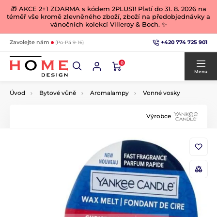
🎁 AKCE 2+1 ZDARMA s kódem 2PLUS1! Platí do 31. 8. 2026 na
téměř vše kromě zlevněného zboží, zboží na předobjednávky a
vánočních kolekcí Villeroy & Boch. ✨
+420 774 725 901
Zavolejte nám
(Po-Pá 9-16)
0
Menu
Úvod
Bytové vůně
Aromalampy
Vonné vosky
Výrobce