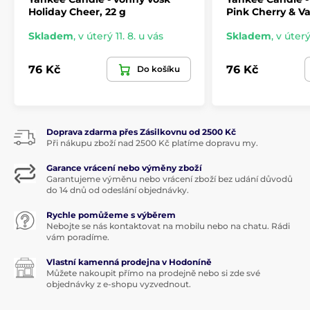
Holiday Cheer, 22 g
Pink Cherry & Van
Skladem
,
v úterý 11. 8. u vás
Skladem
,
v úterý
76 Kč
76 Kč
Do košíku
Doprava zdarma přes Zásilkovnu od 2500 Kč
Při nákupu zboží nad 2500 Kč platíme dopravu my.
Garance vrácení nebo výměny zboží
Garantujeme výměnu nebo vrácení zboží bez udání důvodů
do 14 dnů od odeslání objednávky.
Rychle pomůžeme s výběrem
Nebojte se nás kontaktovat na mobilu nebo na chatu. Rádi
vám poradíme.
Vlastní kamenná prodejna v Hodoníně
Můžete nakoupit přímo na prodejně nebo si zde své
objednávky z e-shopu vyzvednout.