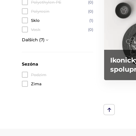
Polyethylen PE
(0)
Polyresin
(0)
Sklo
(1)
Vosk
(0)
Dalších (7)
Ikonick
Sezóna
spolupr
Podzim
Zima