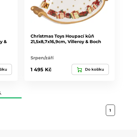
Christmas Toys Houpací kůň
y &
21,5x8,7x16,9cm, Villeroy & Boch
Srpen/září
1 495 Kč
šíku
Do košíku
.
1