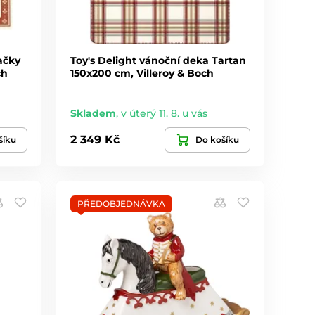
ačky
Toy's Delight vánoční deka Tartan
ch
150x200 cm, Villeroy & Boch
Skladem
,
v úterý 11. 8. u vás
2 349 Kč
šíku
Do košíku
PŘEDOBJEDNÁVKA