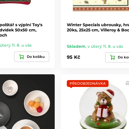
olštář s výplní Toy's
Winter Specials ubrousky, hr
dvídek 50x50 cm,
20ks, 25x25 cm, Villeroy & Bo
Boch
úterý 11. 8. u vás
Skladem
,
v úterý 11. 8. u vás
Do košíku
95 Kč
Do ko
PŘEDOBJEDNÁVKA