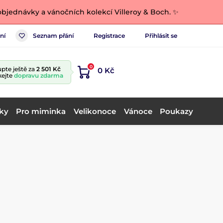
bjednávky a vánočních kolekcí Villeroy & Boch. ✨
ní
Seznam přání
Registrace
Přihlásit se
0
pte ještě za
2 501 Kč
0 Kč
kejte
dopravu zdarma
ky
Pro miminka
Velikonoce
Vánoce
Poukazy