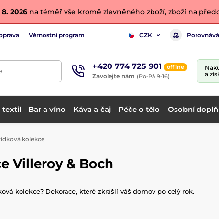
 8. 2026
na téměř vše kromě zlevněného zboží, zboží na předo
oprava
Věrnostní program
Porovnává
CZK
+420 774 725 901
offline
Naku
e
a zís
Zavolejte nám
(Po-Pá 9-16)
textil
Bar a víno
Káva a čaj
Péče o tělo
Osobní doplň
ídková kolekce
e Villeroy & Boch
ová kolekce? Dekorace, které zkrášlí váš domov po celý rok.