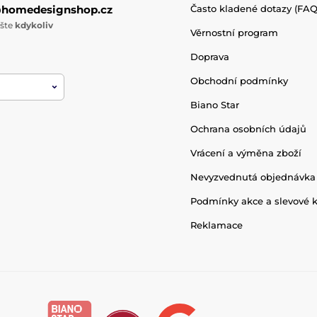
@homedesignshop.cz
Často kladené dotazy (FAQ
ište
kdykoliv
Věrnostní program
Doprava
Obchodní podmínky
Biano Star
Ochrana osobních údajů
Vrácení a výměna zboží
Nevyzvednutá objednávka
Podmínky akce a slevové 
Reklamace