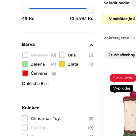
Seřadit podle:
49 Kč
10 449.1 Kč
V nabídce je 
Zobrazujeme 1-5 
Barva
Barevná
(0)
Bílá
(3)
Zrušit všechny 
Zelená
(4)
Zlatá
(1)
Červená
(5)
Sleva
-25%
Dalších (8)
Výprodej
Kolekce
Christmas Toys
(2)
Rooftop
(0)