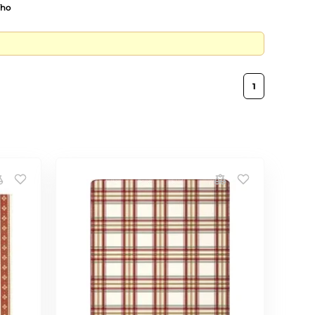
ího
1