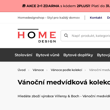
🎁 AKCE 2+1 ZDARMA
s kódem
2PLUS1
! Platí do
31.
Homedesignshop – Styl pro každý domov
Kontakt
D
Např. produkt, kategori
Stolování
Bytové vůně
Bytové doplňky
Bytový 
Úvod
Vánoce
Vánoce podle kolekcí
Vánoční medv
Vánoční medvídková kolekc
Hledáte zboží výrobce Villeroy & Boch - Vánoční medvídk