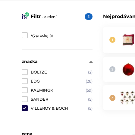
Filtr
Nejprodávan
- aktivní
5
Výprodej
(1)
značka
BOLTZE
(2)
EDG
(28)
KAEMINGK
(59)
SANDER
(5)
VILLEROY & BOCH
(5)
cena