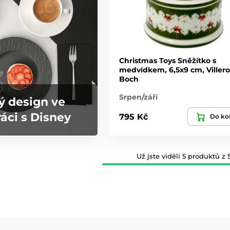
Christmas Toys Sněžítko s
medvídkem, 6,5x9 cm, Villero
Boch
Srpen/září
ý design ve
áci s Disney
795 Kč
Do ko
Už jste viděli 5 produktů z 5