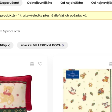
Doporučené
Od nejlevnějšího
Od nejdražšího
Od nejnovějš
5 produktů
- filtrujte výsledky přesně dle Vašich požadavků.
z 5 produktů
filtry
značka: VILLEROY & BOCH