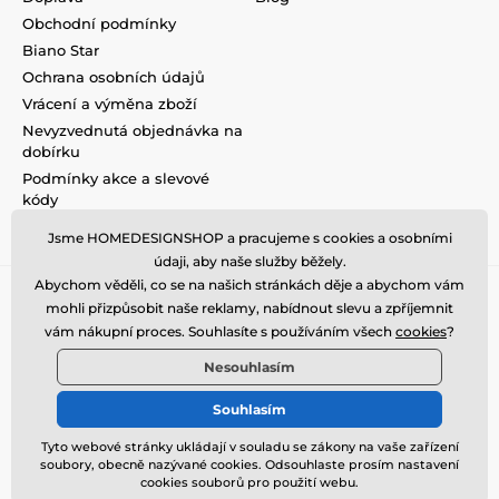
Obchodní podmínky
Biano Star
Ochrana osobních údajů
Vrácení a výměna zboží
Nevyzvednutá objednávka na
dobírku
Podmínky akce a slevové
kódy
Reklamace
Jsme HOMEDESIGNSHOP a pracujeme s cookies a osobními
údaji, aby naše služby běžely.
Abychom věděli, co se na našich stránkách děje a abychom vám
mohli přizpůsobit naše reklamy, nabídnout slevu a zpříjemnit
vám nákupní proces. Souhlasíte s používáním všech
cookies
?
Nesouhlasím
Souhlasím
Tyto webové stránky ukládají v souladu se zákony na vaše zařízení
soubory, obecně nazývané cookies. Odsouhlaste prosím nastavení
© 2026 www.homedesignshop.cz ⦁ E-shop vytvořila
SIMPLIA.cz
cookies souborů pro použití webu.