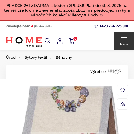
🎁 AKCE 2+1 ZDARMA s kódem 2PLUS1! Platí do 31. 8. 2026 na
téměř vše kromě zlevněného zboží, zboží na předobjednávky a
vánočních kolekcí Villeroy & Boch. ✨
+420 774 725 901
Zavolejte nám
(Po-Pá 9-16)
0
Menu
Úvod
Bytový textil
Běhouny
Výrobce