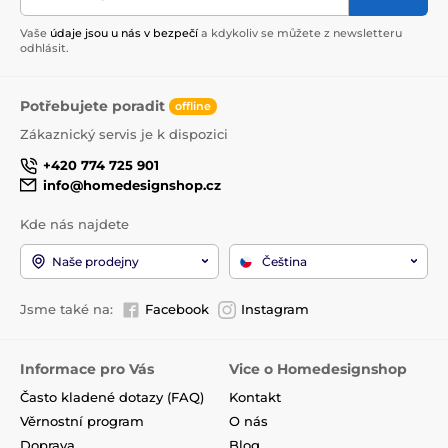
Vaše
údaje jsou u nás v bezpečí
a kdykoliv se můžete z newsletteru
odhlásit.
Potřebujete poradit
offline
Zákaznický servis je k dispozici
+420 774 725 901
info@homedesignshop.cz
Kde nás najdete
Naše prodejny
Čeština
Jsme také na:
Facebook
Instagram
Informace pro Vás
Vice o Homedesignshop
Často kladené dotazy (FAQ)
Kontakt
Věrnostní program
O nás
Doprava
Blog