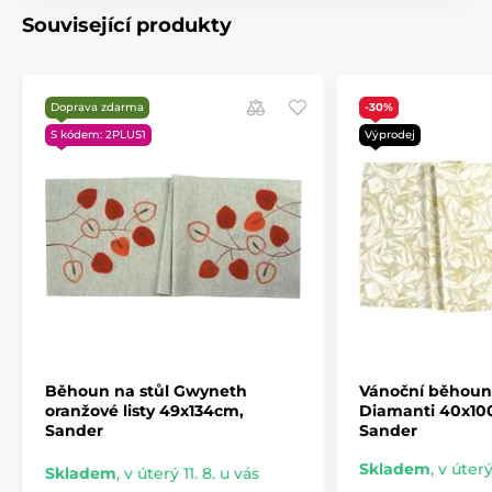
Související produkty
Doprava zdarma
-30%
S kódem: 2PLUS1
Výprodej
Běhoun na stůl Gwyneth
Vánoční běhoun 
oranžové listy 49x134cm,
Diamanti 40x100
Sander
Sander
Skladem
,
v úterý
Skladem
,
v úterý 11. 8. u vás