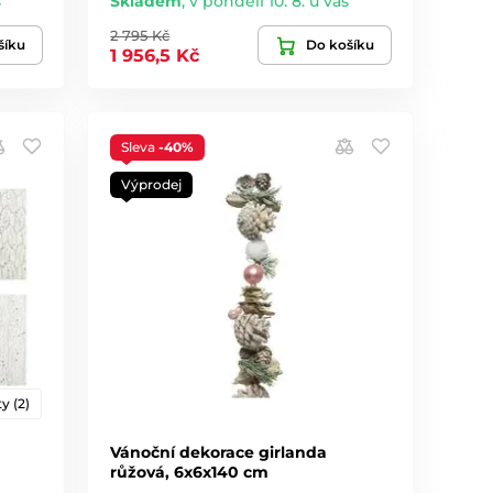
s
Skladem
,
v pondělí 10. 8. u vás
2 795 Kč
šíku
Do košíku
1 956,5 Kč
Sleva
-40%
Výprodej
y (2)
Vánoční dekorace girlanda
růžová, 6x6x140 cm