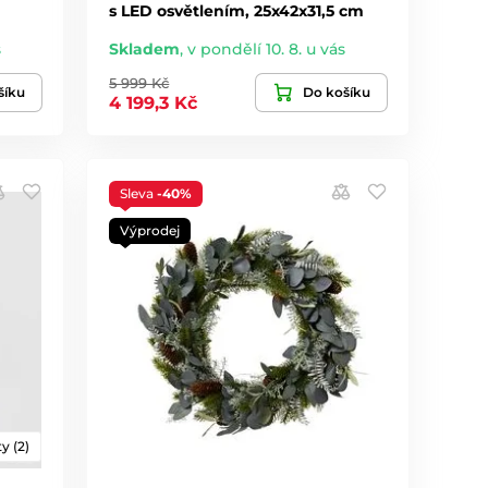
s LED osvětlením, 25x42x31,5 cm
s
Skladem
,
v pondělí 10. 8. u vás
5 999 Kč
šíku
Do košíku
4 199,3 Kč
Sleva
-40%
Výprodej
y (2)