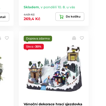
Skladem
,
v pondělí 10. 8. u vás
s
449 Kč
Do košíku
tail
269,4 Kč
Doprava zdarma
Sleva
-30%
Vánoční dekorace hrací sjezdovka