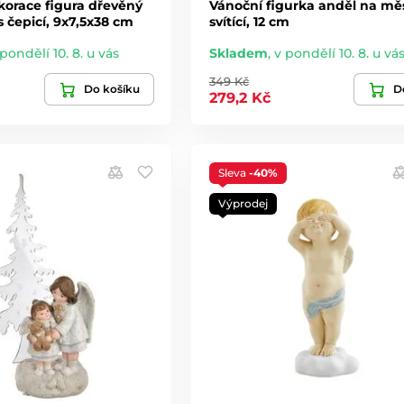
korace figura dřevěný
Vánoční figurka anděl na měs
 čepicí, 9x7,5x38 cm
svítící, 12 cm
 pondělí 10. 8. u vás
Skladem
,
v pondělí 10. 8. u vá
349 Kč
Do košíku
De
279,2 Kč
Sleva
-40%
Výprodej