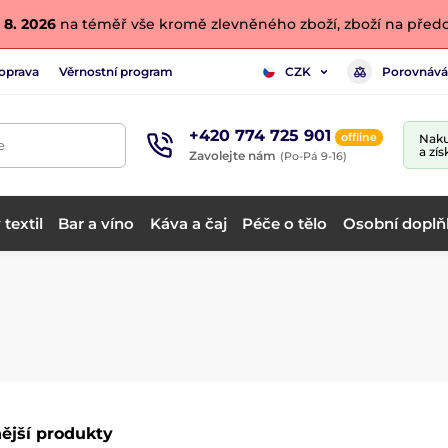
 8. 2026
na téměř vše kromě zlevněného zboží, zboží na předo
oprava
Věrnostní program
Porovnává
CZK
+420 774 725 901
offline
Naku
e
a zís
Zavolejte nám
(Po-Pá 9-16)
textil
Bar a víno
Káva a čaj
Péče o tělo
Osobní doplň
ější produkty