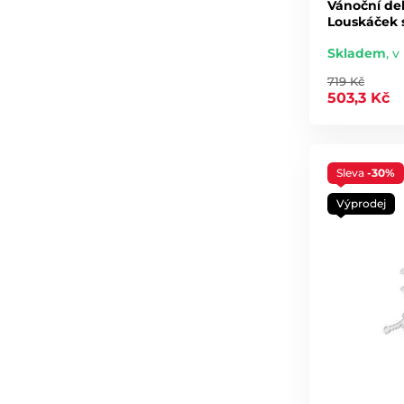
Vánoční de
Louskáček s
Skladem
,
v
719 Kč
503,3 Kč
Sleva
-30%
Výprodej