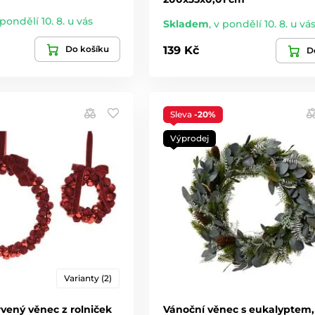
 pondělí 10. 8. u vás
Skladem
,
v pondělí 10. 8. u vá
Do košíku
139 Kč
De
Sleva
-20%
Výprodej
Varianty (2)
vený věnec z rolniček
Vánoční věnec s eukalyptem,