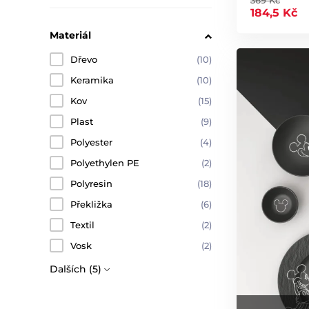
184,5 Kč
Materiál
Dřevo
(10)
Keramika
(10)
Kov
(15)
Plast
(9)
Polyester
(4)
Polyethylen PE
(2)
Polyresin
(18)
Překližka
(6)
Textil
(2)
Vosk
(2)
Dalších (5)