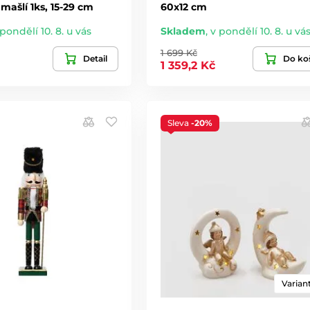
mašlí 1ks, 15-29 cm
60x12 cm
 pondělí 10. 8. u vás
Skladem
,
v pondělí 10. 8. u vá
1 699 Kč
Detail
Do ko
1 359,2 Kč
Sleva
-20%
Variant