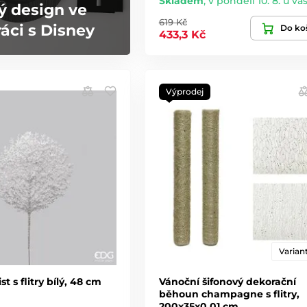
Skladem
,
v pondělí 10. 8. u vá
ý design ve
619 Kč
áci s Disney
Do ko
433,3 Kč
Výprodej
Variant
st s flitry bílý, 48 cm
Vánoční šifonový dekorační
běhoun champagne s flitry,
200x35x0,01 cm