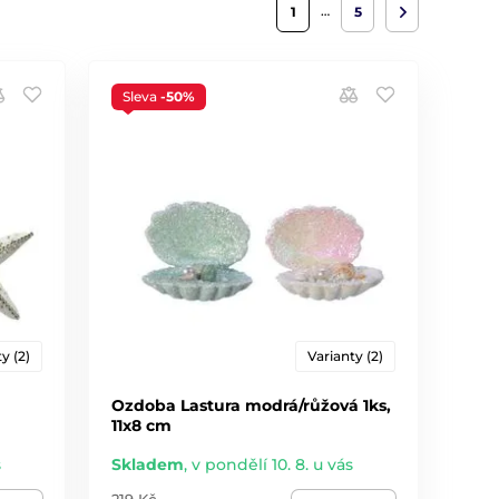
…
1
5
Sleva
-50%
y (2)
Varianty (2)
Ozdoba Lastura modrá/růžová 1ks,
11x8 cm
s
Skladem
,
v pondělí 10. 8. u vás
219 Kč