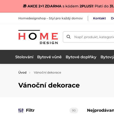
🎁 AKCE 2+1 ZDARMA
s kódem
2PLUS1
! Platí do
31.
Homedesignshop – Styl pro každý domov
Kontakt
D
Např. produkt, kategori
Stolování
Bytové vůně
Bytové doplňky
Bytový 
Úvod
Vánoční dekorace
Vánoční dekorace
Filtr
Nejprodávan
90