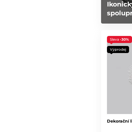
Ikonick
spolupr
Sleva
-30%
Výprodej
Dekorační li