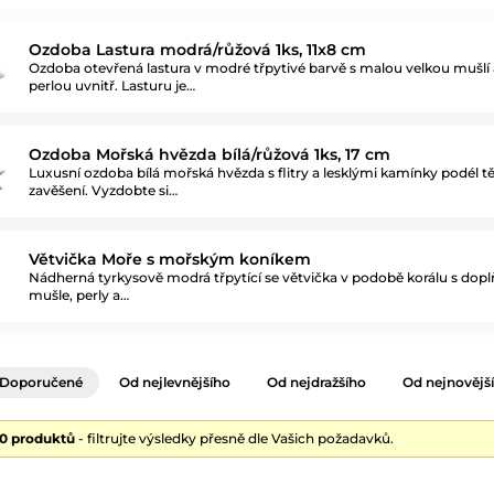
Ozdoba Lastura modrá/růžová 1ks, 11x8 cm
Ozdoba otevřená lastura v modré třpytivé barvě s malou velkou mušlí 
perlou uvnitř. Lasturu je…
Ozdoba Mořská hvězda bílá/růžová 1ks, 17 cm
Luxusní ozdoba bílá mořská hvězda s flitry a lesklými kamínky podél tě
zavěšení. Vyzdobte si…
Větvička Moře s mořským koníkem
Nádherná tyrkysově modrá třpytící se větvička v podobě korálu s do
mušle, perly a…
Doporučené
Od nejlevnějšího
Od nejdražšího
Od nejnovějš
90 produktů
- filtrujte výsledky přesně dle Vašich požadavků.