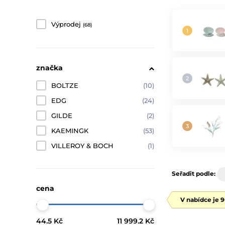
Výprodej
(68)
značka
BOLTZE
(10)
EDG
(24)
GILDE
(2)
KAEMINGK
(53)
VILLEROY & BOCH
(1)
Seřadit podle:
cena
V nabídce je 
44.5 Kč
11 999.2 Kč