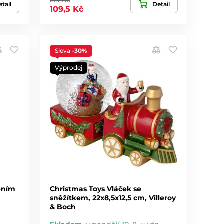
tail
Detail
109,5 Kč
Sleva
-30%
Výprodej
ením
Christmas Toys Vláček se
sněžítkem, 22x8,5x12,5 cm, Villeroy
& Boch