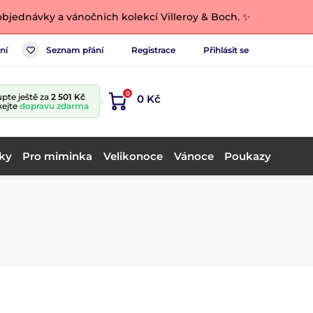
bjednávky a vánočních kolekcí Villeroy & Boch. ✨
ní
Seznam přání
Registrace
Přihlásit se
0
pte ještě za
2 501 Kč
0 Kč
kejte
dopravu zdarma
ky
Pro miminka
Velikonoce
Vánoce
Poukazy