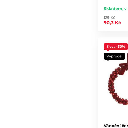
Skladem
,
v
129 Kč
90,3 Kč
Sleva
-30%
Výprodej
Vánoční čer