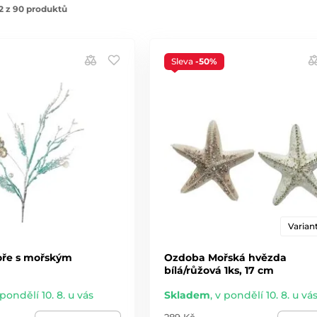
2 z 90 produktů
Sleva
-50%
Variant
oře s mořským
Ozdoba Mořská hvězda
bílá/růžová 1ks, 17 cm
 pondělí 10. 8. u vás
Skladem
,
v pondělí 10. 8. u vá
289 Kč