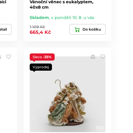
íci
Vánoční věnec s eukalyptem,
40x8 cm
s
Skladem
,
v pondělí 10. 8. u vás
1 109 Kč
tail
Do košíku
665,4 Kč
Sleva
-35%
Výprodej