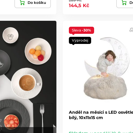
Do košíku
De
144,5 Kč
Sleva
-30%
Výprodej
Anděl na měsíci s LED osvětl
bílý, 10x11x15 cm