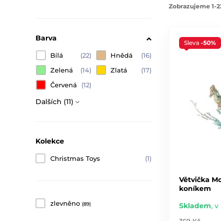
Zobrazujeme 1-2
Barva
Sleva
-50%
Bílá
(22)
Hnědá
(16)
Zelená
(14)
Zlatá
(17)
Červená
(12)
Dalších (11)
Kolekce
Christmas Toys
(1)
Větvička M
koníkem
zlevněno
(89)
Skladem
,
v
369 Kč