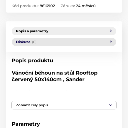
Kód produktu:
8616902
Záruka:
24 měsíců
Popis a parametry
Diskuze
(0)
Popis produktu
Vánoční běhoun na stůl Rooftop
červený 50x140cm , Sander
Vykouzlete si vánoční atmosféru ve vašem interiéru.
Běhoun na stůl v červeném provedení se vzorem
zasněžených střech vesnice dodá vašemu domovu tu
Zobrazit celý popis
správnou vánoční náladu.
Doplňte si interiér o další kousky. Celou kolekci
najdete
ZDE
.
Parametry