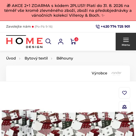
🎁 AKCE 2+1 ZDARMA s kódem 2PLUS1! Platí do 31. 8. 2026 na
téměř vše kromě zlevněného zboží, zboží na předobjednávky a
vánočních kolekcí Villeroy & Boch. ✨
+420 774 725 901
Zavolejte nám
(Po-Pá 9-16)
0
Menu
Úvod
Bytový textil
Běhouny
Výrobce