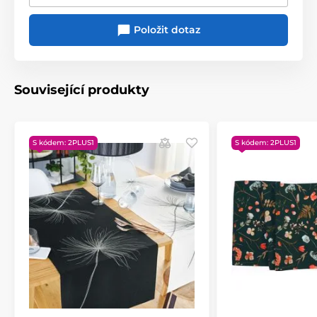
Položit dotaz
Související produkty
Produkt je zařazen v kategoriích
Vánoční běhouny, ubrusy, polštáře
S kódem: 2PLUS1
S kódem: 2PLUS1
Běhouny
TEXTIL V AKCI
Vánoční běhouny
Vánoční medvídková kolekce