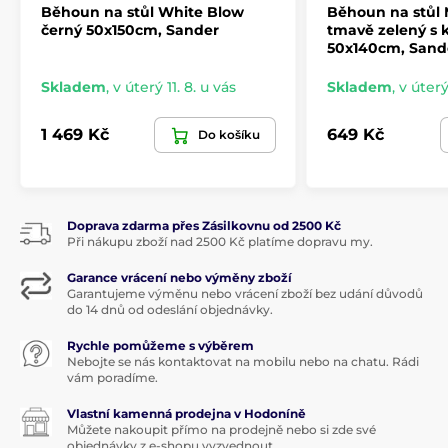
Běhoun na stůl White Blow
Běhoun na stůl
černý 50x150cm, Sander
tmavě zelený s 
50x140cm, Sand
Skladem
,
v úterý 11. 8. u vás
Skladem
,
v úterý
1 469 Kč
649 Kč
Do košíku
Doprava zdarma přes Zásilkovnu od 2500 Kč
Při nákupu zboží nad 2500 Kč platíme dopravu my.
Garance vrácení nebo výměny zboží
Garantujeme výměnu nebo vrácení zboží bez udání důvodů
do 14 dnů od odeslání objednávky.
Rychle pomůžeme s výběrem
Nebojte se nás kontaktovat na mobilu nebo na chatu. Rádi
vám poradíme.
Vlastní kamenná prodejna v Hodoníně
Můžete nakoupit přímo na prodejně nebo si zde své
objednávky z e-shopu vyzvednout.