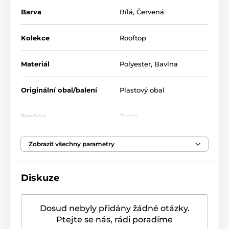
Rozměr
: 50 x 140 cm
Barva
Bílá
,
Červená
Materiál
: 75% polyester, 25% bavlna
Kolekce
Rooftop
Vlastnosti
: omyvatelný při 30 stupních
Materiál
Polyester
,
Bavlna
Originální obal/balení
Plastový obal
Sezóna
Zima
Zobrazit všechny parametry
Diskuze
Dosud nebyly přidány žádné otázky.
Ptejte se nás, rádi poradíme