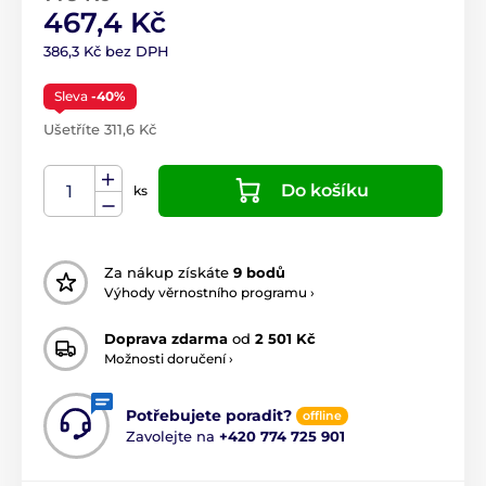
467,4 Kč
386,3 Kč bez DPH
Sleva
-40%
Ušetříte 311,6 Kč
Do košíku
ks
Za nákup získáte
9 bodů
Výhody věrnostního programu ›
Doprava zdarma
od
2 501 Kč
Možnosti doručení ›
Potřebujete poradit?
offline
Zavolejte na
+420 774 725 901