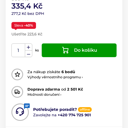
335,4 Kč
277,2 Kč bez DPH
Sleva
-40%
Ušetříte 223,6 Kč
Do košíku
ks
Za nákup získáte
6 bodů
Výhody věrnostního programu ›
Doprava zdarma
od
2 501 Kč
Možnosti doručení ›
Potřebujete poradit?
offline
Zavolejte na
+420 774 725 901