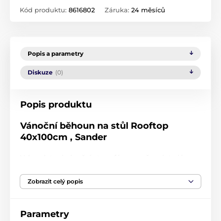
Kód produktu:
8616802
Záruka:
24 měsíců
Popis a parametry
Diskuze
(0)
Popis produktu
Vánoční běhoun na stůl Rooftop
40x100cm , Sander
Vykouzlete si vánoční atmosféru ve vašem interiéru.
Běhoun na stůl v červeném provedení se vzorem
zasněžených střech vesnice dodá vašemu domovu tu
Zobrazit celý popis
správnou vánoční náladu.
Doplňte si interiér o další kousky. Celou kolekci
najdete
ZDE
.
Parametry