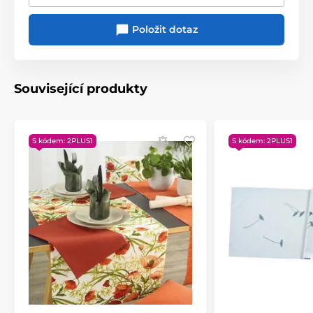
Položit dotaz
Související produkty
Produkt je zařazen v kategoriích
Vánoční běhouny, ubrusy, polštáře
S kódem: 2PLUS1
S kódem: 2PLUS1
Běhouny
TEXTIL V AKCI
Vánoční běhouny
Vánoční medvídková kolekce