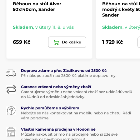
Běhoun na stůl Alvor
Běhoun na stůl 
50x140cm, Sander
modrý s květy 5
Sander
Skladem
,
v úterý 11. 8. u vás
Skladem
,
v úterý
659 Kč
1 729 Kč
Do košíku
Doprava zdarma přes Zásilkovnu od 2500 Kč
Při nákupu zboží nad 2500 Kč platíme dopravu my.
Garance vrácení nebo výměny zboží
Garantujeme výměnu nebo vrácení zboží bez udání důvodů
do 14 dnů od odeslání objednávky.
Rychle pomůžeme s výběrem
Nebojte se nás kontaktovat na mobilu nebo na chatu. Rádi
vám poradíme.
Vlastní kamenná prodejna v Hodoníně
Můžete nakoupit přímo na prodejně nebo si zde své
objednávky z e-shopu vyzvednout.