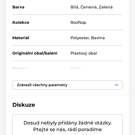
Rozměr
: 40 x 100 cm
Barva
Bílá
,
Červená
,
Zelená
Materiál
: 75% polyester, 25% bavlna
Kolekce
Rooftop
Vlastnosti
: omyvatelný při 30 stupních
Materiál
Polyester
,
Bavlna
Originální obal/balení
Plastový obal
Sezóna
Zima
Zobrazit všechny parametry
Diskuze
Dosud nebyly přidány žádné otázky.
Ptejte se nás, rádi poradíme