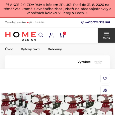
🎁 AKCE 2+1 ZDARMA s kódem 2PLUS1! Platí do 31. 8. 2026 na
téměř vše kromě zlevněného zboží, zboží na předobjednávky a
vánočních kolekcí Villeroy & Boch. ✨
+420 774 725 901
Zavolejte nám
(Po-Pá 9-16)
0
Menu
Úvod
Bytový textil
Běhouny
Výrobce