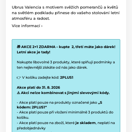
Ubrus Valencia s motivem svěžích pomerančů a květů
na světlém podkladu přinese do vašeho stolování letní
atmosféru a radost.
Více informací ›
🎁 AKCE 2+1 ZDARMA – kupte 2, třetí máte jako dárek!
Letní akce je tady!
Nakupte libovolné 3 produkty, které splňují podmínky a
ten nejlevnější získáte od nás jako dárek.
👉 V košíku zadejte kód:
2PLUS1
Akce platí do 31. 8. 2026
⚠️ Akci nelze kombinovat s jinými slevovými kódy.
- Akce platí pouze na produkty označené jako
„S
kódem: 2PLUS1“
- Akce platí pouze při vložení minimálně 3 produktů do
košíku.
- Akce platí pouze na zboží, které
je skladem
, neplatí na
předobjednávky