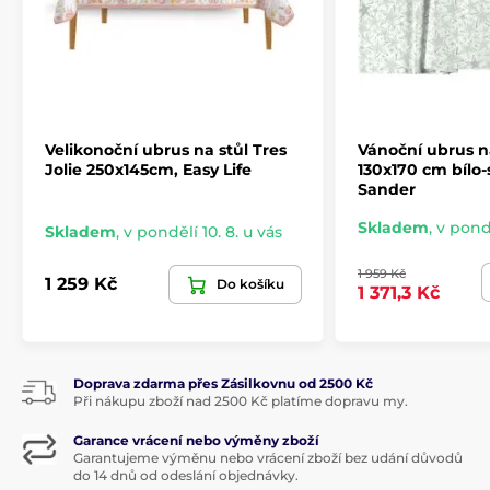
Velikonoční ubrus na stůl Tres
Vánoční ubrus na
Jolie 250x145cm, Easy Life
130x170 cm bílo-
Sander
Skladem
,
v pondě
Skladem
,
v pondělí 10. 8. u vás
1 959 Kč
1 259 Kč
Do košíku
1 371,3 Kč
Doprava zdarma přes Zásilkovnu od 2500 Kč
Při nákupu zboží nad 2500 Kč platíme dopravu my.
Garance vrácení nebo výměny zboží
Garantujeme výměnu nebo vrácení zboží bez udání důvodů
do 14 dnů od odeslání objednávky.