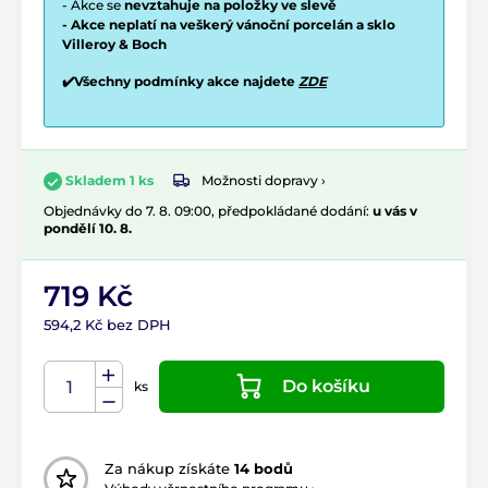
- Akce se
nevztahuje na položky ve slevě
- Akce neplatí na veškerý vánoční porcelán a sklo
Villeroy & Boch
✔️Všechny podmínky akce najdete
ZDE
Možnosti dopravy ›
Skladem 1 ks
Objednávky do 7. 8. 09:00, předpokládané dodání:
u vás v
pondělí 10. 8.
719 Kč
594,2 Kč bez DPH
Do košíku
ks
Za nákup získáte
14 bodů