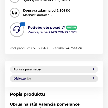
Výhody věrnostního programu ›
Doprava zdarma
od
2 501 Kč
Možnosti doručení ›
Potřebujete poradit?
online
Zavolejte na
+420 774 725 901
Kód produktu:
7060340
Záruka:
24 měsíců
Popis a parametry
Diskuze
(0)
Popis produktu
Ubrus na stůl Valencia pomeranče