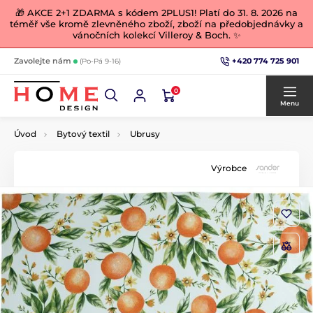
🎁 AKCE 2+1 ZDARMA s kódem 2PLUS1! Platí do 31. 8. 2026 na
téměř vše kromě zlevněného zboží, zboží na předobjednávky a
vánočních kolekcí Villeroy & Boch. ✨
+420 774 725 901
Zavolejte nám
(Po-Pá 9-16)
0
Menu
Úvod
Bytový textil
Ubrusy
Výrobce