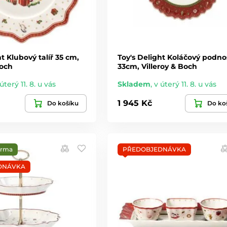
ht Klubový talíř 35 cm,
Toy's Delight Koláčový podno
Boch
33cm, Villeroy & Boch
úterý 11. 8. u vás
Skladem
,
v úterý 11. 8. u vás
1 945 Kč
Do košíku
Do ko
arma
PŘEDOBJEDNÁVKA
DNÁVKA