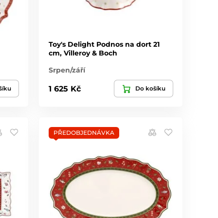
Toy's Delight Podnos na dort 21
cm, Villeroy & Boch
Srpen/září
1 625 Kč
šíku
Do košíku
PŘEDOBJEDNÁVKA