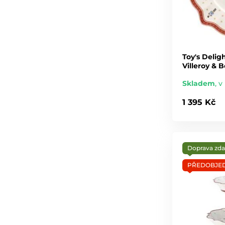
Toy's Delig
Villeroy & 
Skladem
,
v 
1 395 Kč
Doprava zd
PŘEDOBJE