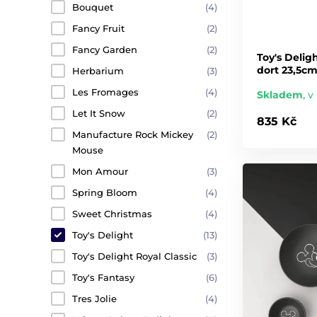
Bouquet
(4)
Fancy Fruit
(2)
Fancy Garden
(2)
Toy's Delig
dort 23,5cm
Herbarium
(3)
Les Fromages
(4)
Skladem
,
v 
Let It Snow
(2)
835 Kč
Manufacture Rock Mickey
(2)
Mouse
Mon Amour
(3)
Spring Bloom
(4)
Sweet Christmas
(4)
Toy's Delight
(13)
Toy's Delight Royal Classic
(3)
Toy's Fantasy
(6)
Tres Jolie
(4)