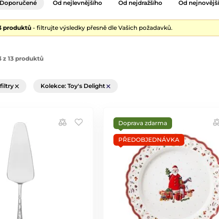
Doporučené
Od nejlevnějšího
Od nejdražšího
Od nejnovějš
13 produktů
- filtrujte výsledky přesně dle Vašich požadavků.
 z 13 produktů
filtry
Kolekce: Toy's Delight
Doprava zdarma
PŘEDOBJEDNÁVKA