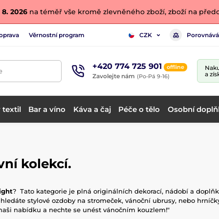
 8. 2026
na téměř vše kromě zlevněného zboží, zboží na předo
oprava
Věrnostní program
Porovnává
CZK
+420 774 725 901
offline
Naku
e
a zís
Zavolejte nám
(Po-Pá 9-16)
textil
Bar a víno
Káva a čaj
Péče o tělo
Osobní doplň
ní kolekcí.
ight
? Tato kategorie je plná originálních dekorací, nádobí a doplň
hledáte stylové ozdoby na stromeček, vánoční ubrusy, nebo hrníčk
i naši nabídku a nechte se unést vánočním kouzlem!"