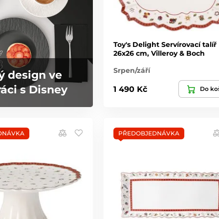
Toy's Delight Servírovací talíř
26x26 cm, Villeroy & Boch
Srpen/září
ý design ve
áci s Disney
1 490 Kč
Do ko
DNÁVKA
PŘEDOBJEDNÁVKA