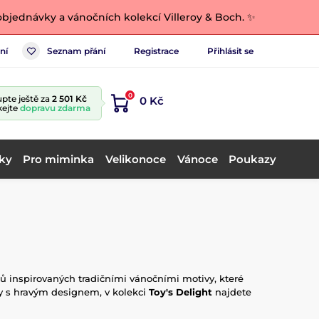
bjednávky a vánočních kolekcí Villeroy & Boch. ✨
ní
Seznam přání
Registrace
Přihlásit se
0
pte ještě za
2 501 Kč
0 Kč
kejte
dopravu zdarma
ky
Pro miminka
Velikonoce
Vánoce
Poukazy
ků inspirovaných tradičními vánočními motivy, které
y s hravým designem, v kolekci
Toy's Delight
najdete