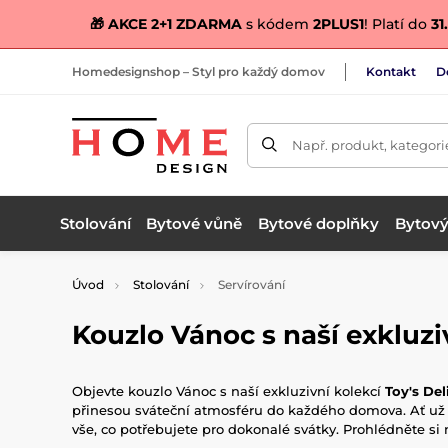
🎁 AKCE 2+1 ZDARMA
s kódem
2PLUS1
! Platí do
31.
Homedesignshop – Styl pro každý domov
Kontakt
D
Např. produkt, kategori
Stolování
Bytové vůně
Bytové doplňky
Bytový 
Úvod
Stolování
Servírování
Kouzlo Vánoc s naší exkluziv
Objevte kouzlo Vánoc s naší exkluzivní kolekcí
Toy's Del
přinesou sváteční atmosféru do každého domova. Ať už 
vše, co potřebujete pro dokonalé svátky. Prohlédněte s