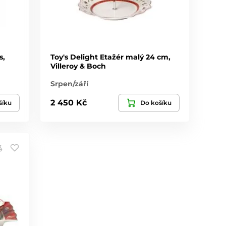
s,
Toy's Delight Etažér malý 24 cm,
Villeroy & Boch
Srpen/září
2 450 Kč
šíku
Do košíku