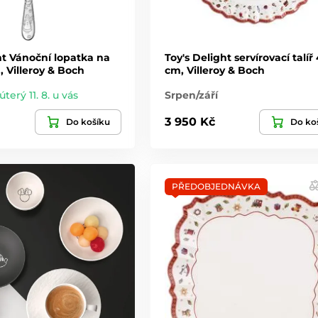
ht Vánoční lopatka na
Toy's Delight servírovací talíř
, Villeroy & Boch
cm, Villeroy & Boch
úterý 11. 8. u vás
Srpen/září
3 950 Kč
Do košíku
Do ko
PŘEDOBJEDNÁVKA