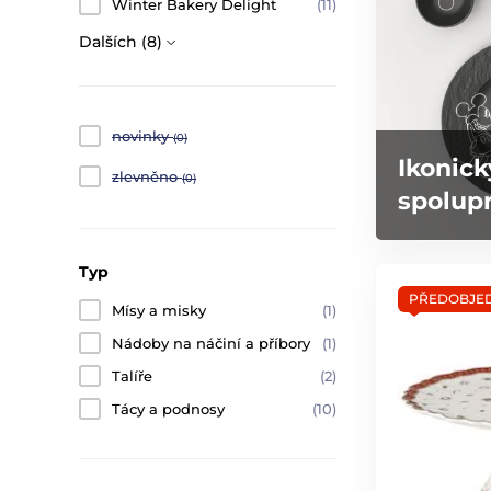
Winter Bakery Delight
(11)
Dalších (8)
novinky
(0)
Ikonick
zlevněno
(0)
spolupr
Typ
PŘEDOBJE
Mísy a misky
(1)
Nádoby na náčiní a příbory
(1)
Talíře
(2)
Tácy a podnosy
(10)