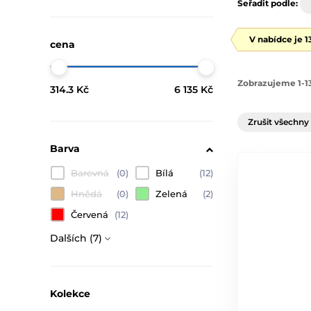
Seřadit podle:
V nabídce je 
cena
Zobrazujeme 1-13
314.3 Kč
6 135 Kč
Zrušit všechny 
Barva
Barevná
(0)
Bílá
(12)
Hnědá
(0)
Zelená
(2)
Červená
(12)
Dalších (7)
Kolekce