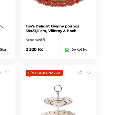
m,
Toy's Delight Oválný podnos
38x23,5 cm, Villeroy & Boch
Srpen/září
2 320 Kč
šíku
Do košíku
PŘEDOBJEDNÁVKA