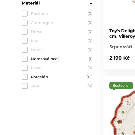
Materiál
Bambus
(0)
Cromargan
(0)
Toy's Delig
Dřevo
(0)
cm, Villero
Kov
(0)
Srpen/září
Nerez
(0)
2 190 Kč
Nerezová ocel
(1)
Plast
(0)
Porcelán
(12)
Bestseller
Sklo
(0)