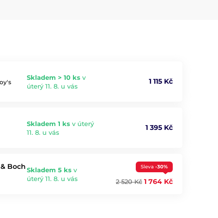
Skladem > 10 ks
v
1 115 Kč
oy's
úterý 11. 8. u vás
Skladem 1 ks
v úterý
1 395 Kč
11. 8. u vás
y & Boch
Sleva
-30%
Skladem 5 ks
v
úterý 11. 8. u vás
1 764 Kč
2 520 Kč