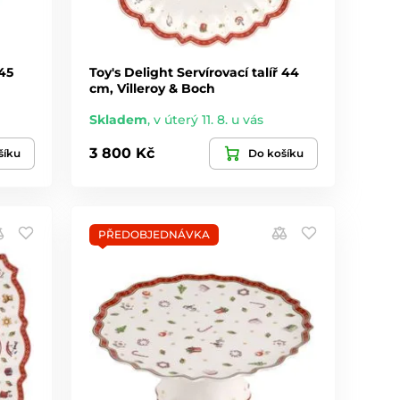
 45
Toy's Delight Servírovací talíř 44
cm, Villeroy & Boch
Skladem
,
v úterý 11. 8. u vás
3 800 Kč
šíku
Do košíku
PŘEDOBJEDNÁVKA