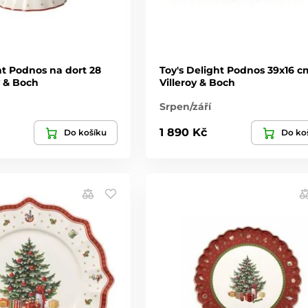
ht Podnos na dort 28
Toy's Delight Podnos 39x16 c
y & Boch
Villeroy & Boch
Srpen/září
1 890 Kč
Do košíku
Do ko