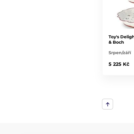
Toy's Deligh
& Boch
Srpen/září
5 225 Kč