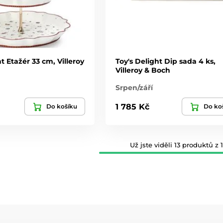
t Etažér 33 cm, Villeroy
Toy's Delight Dip sada 4 ks,
Villeroy & Boch
Srpen/září
1 785 Kč
Do košíku
Do ko
Už jste viděli 13 produktů z 1