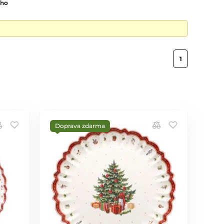
ího
1
Doprava zdarma