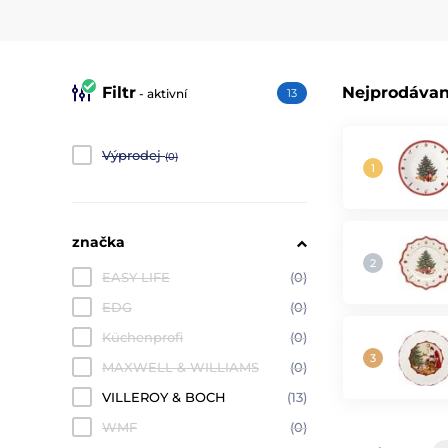
Filtr
Nejprodávan
- aktivní
13
Výprodej
(0)
značka
EASY LIFE
(0)
EDG
(0)
Küchenprofi
(0)
MAXWELL & WILLIAMS
(0)
VILLEROY & BOCH
(13)
WMF
(0)