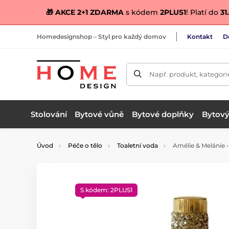
🎁 AKCE 2+1 ZDARMA
s kódem
2PLUS1
! Platí do
31.
Homedesignshop – Styl pro každý domov
Kontakt
D
Např. produkt, kategori
Stolování
Bytové vůně
Bytové doplňky
Bytový 
Úvod
Péče o tělo
Toaletní voda
Amélie & Melánie -
S kódem: 2PLUS1