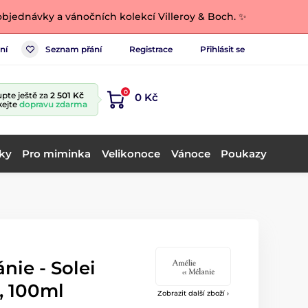
bjednávky a vánočních kolekcí Villeroy & Boch. ✨
ní
Seznam přání
Registrace
Přihlásit se
0
pte ještě za
2 501 Kč
0 Kč
kejte
dopravu zdarma
ky
Pro miminka
Velikonoce
Vánoce
Poukazy
nie - Solei
, 100ml
Zobrazit další zboží ›