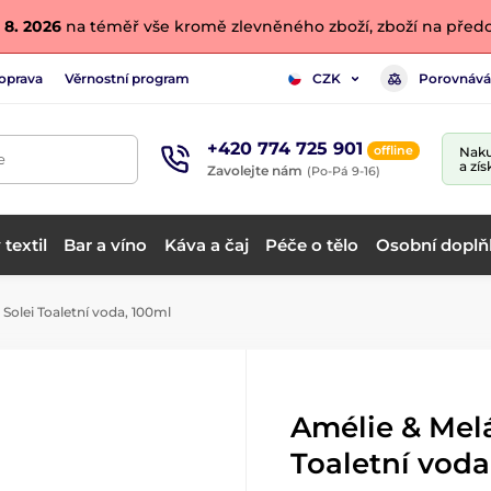
 8. 2026
na téměř vše kromě zlevněného zboží, zboží na předo
oprava
Věrnostní program
Porovnává
CZK
+420 774 725 901
offline
Naku
e
a zís
Zavolejte nám
(Po-Pá 9-16)
textil
Bar a víno
Káva a čaj
Péče o tělo
Osobní doplň
 Solei Toaletní voda, 100ml
Amélie & Melá
Toaletní voda