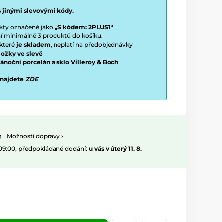
s jinými slevovými kódy.
ukty označené jako
„S kódem: 2PLUS1“
ení minimálně 3 produktů do košíku.
 které
je skladem
, neplatí na předobjednávky
ložky ve slevě
vánoční porcelán a sklo Villeroy & Boch
 najdete
ZDE
Možnosti dopravy ›
 09:00, předpokládané dodání:
u vás v úterý 11. 8.