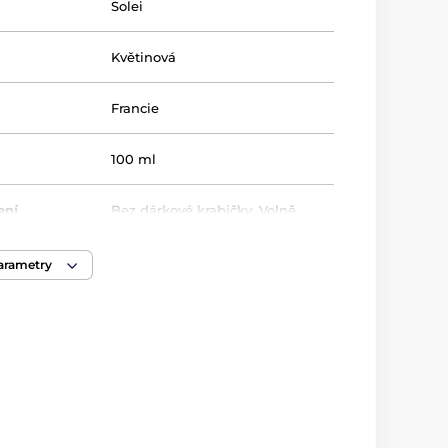
Solei
Květinová
Francie
100 ml
ení
Bez dárkové krabičky
,
Volně
parametry