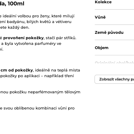
Kolekce
da, 100ml
e ideální volbou pro ženy, které milují
Vůně
ní badyánu, bílých květů a vétiveru
jete každý den.
Země původu
né
provoňení pokožky
, stačí pár střiků.
a byla vytvořena parfuméry ve
Objem
í.
Originální obal/bal
 cm od pokožky
, ideálně na teplá místa
 pokožky po aplikaci – například tření
Zobrazit všechny 
hčenou pokožku neparfémovaným tělovým
e svou oblíbenou kombinaci vůní pro