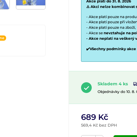
Akce platí do 31. 8. 2026
⚠️ Akci nelze kombinovat 
- Akce platí pouze na prod
- Akce platí pouze při vlož
- Akce platí pouze na zboží,
- Akce se
nevztahuje na po
ine
- Akce neplatí na veškerý 
✔️Všechny podmínky akce
Skladem 4 ks
Objednávky do 10. 8.
689 Kč
569,4 Kč bez DPH