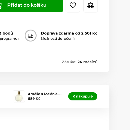
Přidat do košíku
3 bodů
Doprava zdarma
od
2 501 Kč
 programu ›
Možnosti doručení ›
Záruka:
24 měsíců
Amélie & Melánie -…
K nákupu
689 Kč