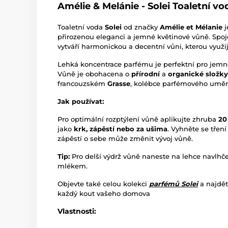
Amélie & Melánie - Solei Toaletní vo
Toaletní voda
Solei
od značky
Amélie et Mélanie
j
přirozenou eleganci a jemné květinové vůně. Spoje
vytváří harmonickou a decentní vůni, kterou využi
Lehká koncentrace parfému je perfektní pro jem
Vůně je obohacena o
přírodní
a
organické složky
francouzském
Grasse
, kolébce parfémového uměn
Jak používat:
Pro optimální rozptýlení vůně aplikujte zhruba
20
jako
krk, zápěstí nebo za ušima
. Vyhněte se tření
zápěstí o sebe může změnit vývoj vůně.
Tip:
Pro delší výdrž vůně naneste na lehce navl
mlékem.
Objevte také celou kolekci
parfémů Solei
a najdět
každý kout vašeho domova
Vlastnosti: