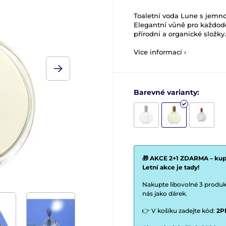
Toaletní voda Lune s jemnou
Elegantní vůně pro každode
přírodní a organické složky.
Více informací ›
Barevné varianty:
🎁 AKCE 2+1 ZDARMA – kupt
Letní akce je tady!
Nakupte libovolné 3 produkt
nás jako dárek.
👉 V košíku zadejte kód:
2P