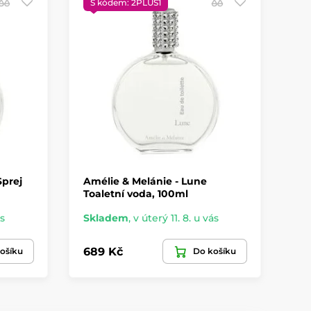
S kódem: 2PLUS1
S
Sprej
Amélie & Melánie - Lune
Am
Toaletní voda, 100ml
sp
ás
Skladem
,
v úterý 11. 8. u vás
Sk
689 Kč
59
ošíku
Do košíku