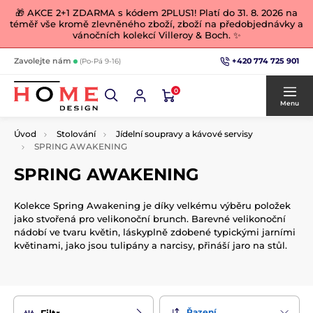
🎁 AKCE 2+1 ZDARMA s kódem 2PLUS1! Platí do 31. 8. 2026 na
téměř vše kromě zlevněného zboží, zboží na předobjednávky a
vánočních kolekcí Villeroy & Boch. ✨
+420 774 725 901
Zavolejte nám
(Po-Pá 9-16)
0
Menu
Úvod
Stolování
Jídelní soupravy a kávové servisy
SPRING AWAKENING
SPRING AWAKENING
Kolekce Spring Awakening je díky velkému výběru položek
jako stvořená pro velikonoční brunch. Barevné velikonoční
nádobí ve tvaru květin, láskyplně zdobené typickými jarními
květinami, jako jsou tulipány a narcisy, přináší jaro na stůl.
Řazení
Filtr