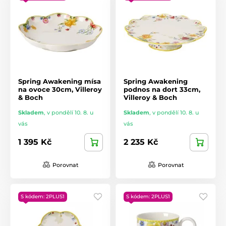
Spring Awakening mísa
Spring Awakening
na ovoce 30cm, Villeroy
podnos na dort 33cm,
& Boch
Villeroy & Boch
Skladem
,
v pondělí 10. 8. u
Skladem
,
v pondělí 10. 8. u
vás
vás
1 395 Kč
2 235 Kč
Porovnat
Porovnat
S kódem: 2PLUS1
S kódem: 2PLUS1