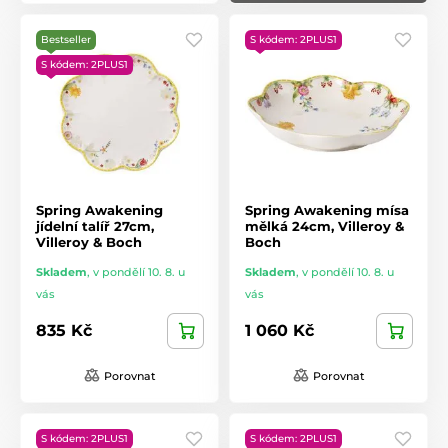
Bestseller
S kódem: 2PLUS1
S kódem: 2PLUS1
Spring Awakening
Spring Awakening mísa
jídelní talíř 27cm,
mělká 24cm, Villeroy &
Villeroy & Boch
Boch
Skladem
,
v pondělí 10. 8. u
Skladem
,
v pondělí 10. 8. u
vás
vás
835 Kč
1 060 Kč
Porovnat
Porovnat
S kódem: 2PLUS1
S kódem: 2PLUS1