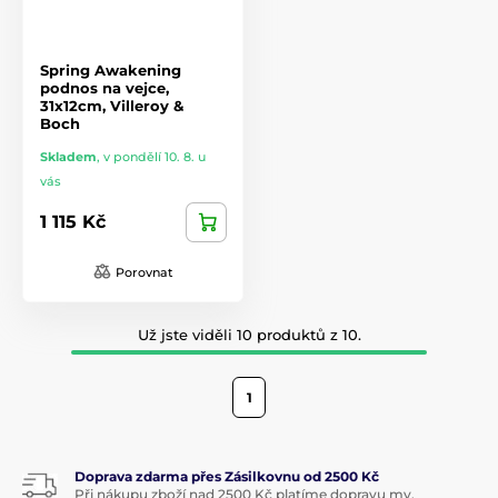
Spring Awakening
podnos na vejce,
31x12cm, Villeroy &
Boch
Skladem
,
v pondělí 10. 8. u
vás
1 115 Kč
Porovnat
Už jste viděli 10 produktů z 10.
1
Doprava zdarma přes Zásilkovnu od 2500 Kč
Při nákupu zboží nad 2500 Kč platíme dopravu my.