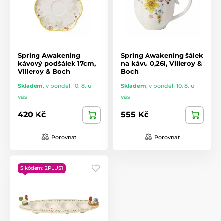
Spring Awakening
Spring Awakening šálek
kávový podšálek 17cm,
na kávu 0,26l, Villeroy &
Villeroy & Boch
Boch
Skladem
,
v pondělí 10. 8. u
Skladem
,
v pondělí 10. 8. u
vás
vás
420 Kč
555 Kč
Porovnat
Porovnat
S kódem: 2PLUS1