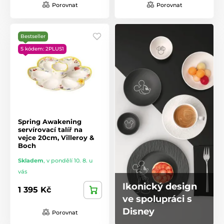
Porovnat
Porovnat
Bestseller
S kódem: 2PLUS1
Spring Awakening
servírovací talíř na
vejce 20cm, Villeroy &
Boch
Skladem
,
v pondělí 10. 8. u
vás
Ikonický design
1 395 Kč
ve spolupráci s
Disney
Porovnat