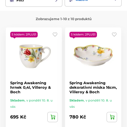
Zobrazujeme 1-10 z 10 produktů
S kódem: 2PLUS1
S kódem: 2PLUS1
Spring Awakening
Spring Awakening
hrnek 0,4l, Villeroy &
dekorativní miska 16cm,
Boch
Villeroy & Boch
Skladem
,
v pondělí 10. 8. u
Skladem
,
v pondělí 10. 8. u
vás
vás
695 Kč
780 Kč