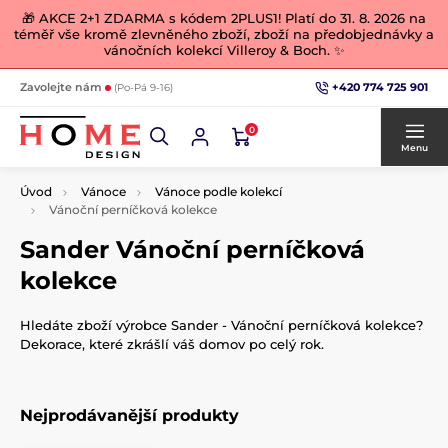
🎁 AKCE 2+1 ZDARMA s kódem 2PLUS1! Platí do 31. 8. 2026 na
téměř vše kromě zlevněného zboží, zboží na předobjednávky a
vánočních kolekcí Villeroy & Boch. ✨
+420 774 725 901
Zavolejte nám
(Po-Pá 9-16)
0
Menu
Úvod
Vánoce
Vánoce podle kolekcí
Vánoční perníčková kolekce
Sander Vánoční perníčková
kolekce
Hledáte zboží výrobce Sander - Vánoční perníčková kolekce?
Dekorace, které zkrášlí váš domov po celý rok.
Nejprodávanější produkty