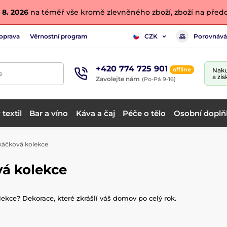
 8. 2026
na téměř vše kromě zlevněného zboží, zboží na předo
oprava
Věrnostní program
Porovnává
CZK
+420 774 725 901
offline
Naku
e
a zís
Zavolejte nám
(Po-Pá 9-16)
textil
Bar a víno
Káva a čaj
Péče o tělo
Osobní doplň
káčková kolekce
á kolekce
kce? Dekorace, které zkrášlí váš domov po celý rok.