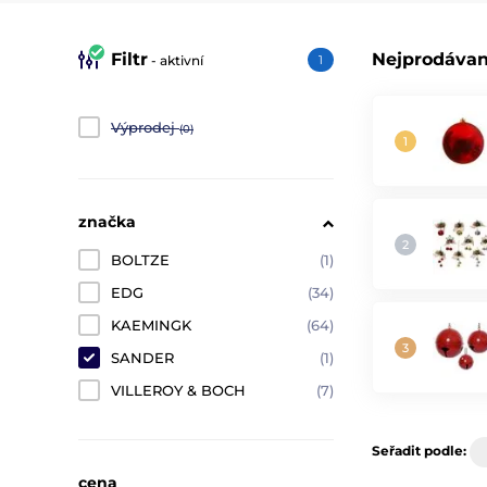
Filtr
Nejprodávan
- aktivní
1
Výprodej
(0)
značka
BOLTZE
(1)
EDG
(34)
KAEMINGK
(64)
SANDER
(1)
VILLEROY & BOCH
(7)
Seřadit podle:
cena