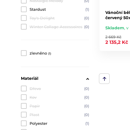
Nostalgic Melody
(0)
Stardust
(1)
Vánoční bě
červený 50
Toy's Delight
(0)
Winter Collage Accessoires
(0)
Skladem
,
v 
2 669 Kč
2 135,2 Kč
zlevněno
(1)
Materiál
Dřevo
(0)
Kov
(0)
Papír
(0)
Plast
(0)
Polyester
(1)