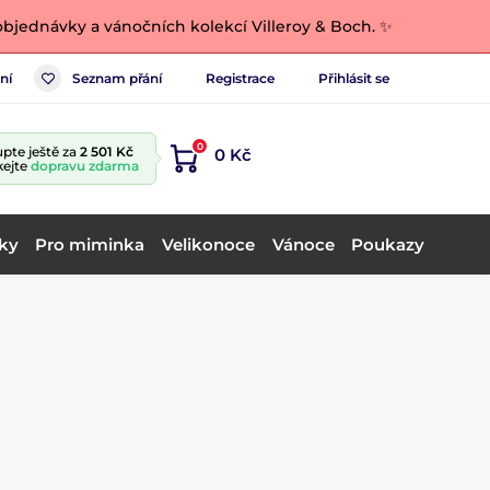
bjednávky a vánočních kolekcí Villeroy & Boch. ✨
ní
Seznam přání
Registrace
Přihlásit se
0
pte ještě za
2 501 Kč
0 Kč
kejte
dopravu zdarma
ky
Pro miminka
Velikonoce
Vánoce
Poukazy