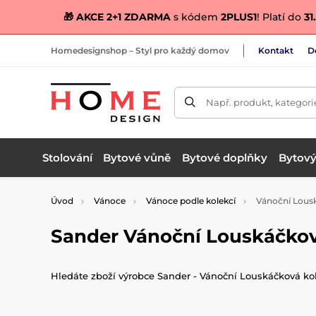
🎁 AKCE 2+1 ZDARMA
s kódem
2PLUS1
! Platí do
31.
Homedesignshop – Styl pro každý domov
Kontakt
D
Např. produkt, kategori
Stolování
Bytové vůně
Bytové doplňky
Bytový 
Úvod
Vánoce
Vánoce podle kolekcí
Vánoční Lous
Sander Vánoční Louskáčkov
Hledáte zboží výrobce Sander - Vánoční Louskáčková kole