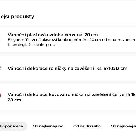
ější produkty
Vánoční plastová ozdoba červená, 20 cm
Elegantní červená plastová koule o průměru 20 cm od renomované z
Kaemingk. Je ideální pro…
Vánoční dekorace rolničky na zavěšení 1ks, 6x10x12 cm
Vánoční dekorace kovová rolnička na zavěšení červená 1ks 
28 cm
Doporučené
Od nejlevnějšího
Od nejdražšího
Od nejnovějš