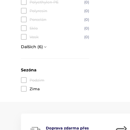
Polyethylen PE
(0)
Polyresin
(0)
Porcelán
(0)
Sklo
(0)
Vosk
(0)
Dalších (6)
Sezóna
Podzim
Zima
Doprava zdarma přes