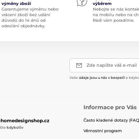
výměny zboží
výběrem
Garantujeme výměnu nebo
Nebojte se nás kontak
vrácení zboží bez udání
na mobilu nebo na ch
důvodů do 14 dnů od
Rádi vám poradíme.
odeslání objednávky.
Zde napište váš e-mail
Vaše
údaje jsou u nás v bezpečí
a kdyko
Informace pro Vás
@homedesignshop.cz
Často kladené dotazy (FAQ
ište
kdykoliv
Věrnostní program