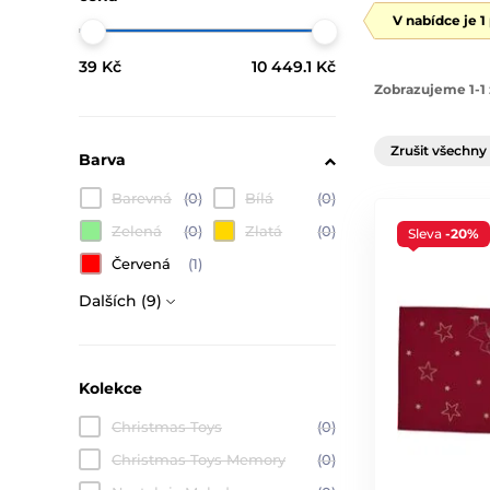
V nabídce je 1
39 Kč
10 449.1 Kč
Zobrazujeme 1-1 
Zrušit všechny 
Barva
Barevná
(0)
Bílá
(0)
Zelená
(0)
Zlatá
(0)
Sleva
-20%
Červená
(1)
Dalších (9)
Kolekce
Christmas Toys
(0)
Christmas Toys Memory
(0)