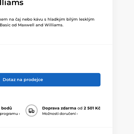
lliams
lkem na čaj nebo kávu s hladkým bílým lesklým
Basic od Maxwell and Williams.
Dotaz na prodejce
 bodů
Doprava zdarma
od
2 501 Kč
 programu ›
Možnosti doručení ›