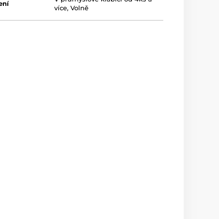
ení
více
,
Volně