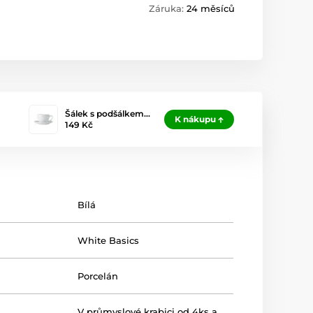
Záruka:
24 měsíců
Šálek s podšálkem…
K nákupu
149 Kč
Bílá
White Basics
Porcelán
V průmyslové krabici od 4ks a