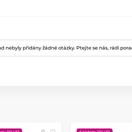
d nebyly přidány žádné otázky. Ptejte se nás, rádi por
em: 2PLUS1
S kódem: 2PLUS1