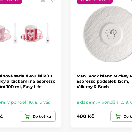
ánová sada dvou šálků s
Man. Rock blanc Mickey 
ky a lžičkami na espresso
Espresso podšálek 12cm,
ini 100 ml, Easy Life
Villeroy & Boch
em
,
v pondělí 10. 8. u vás
Skladem
,
v pondělí 10. 8. 
č
400 Kč
Do košíku
Do k