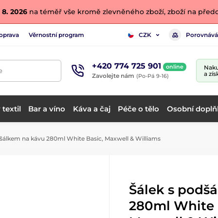
 8. 2026
na téměř vše kromě zlevněného zboží, zboží na předo
oprava
Věrnostní program
Porovnává
CZK
+420 774 725 901
online
Naku
e
a zís
Zavolejte nám
(Po-Pá 9-16)
textil
Bar a víno
Káva a čaj
Péče o tělo
Osobní doplň
šálkem na kávu 280ml White Basic, Maxwell & Williams
Šálek s podš
280ml White 