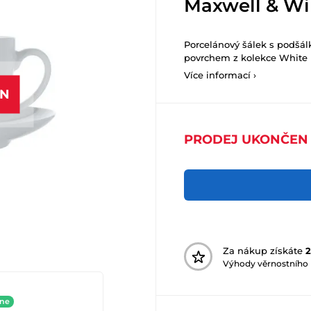
Maxwell & Wi
Porcelánový šálek s podšá
povrchem z kolekce White 
Více informací ›
EN
PRODEJ UKONČEN
Za nákup získáte
2
Výhody věrnostního
ine