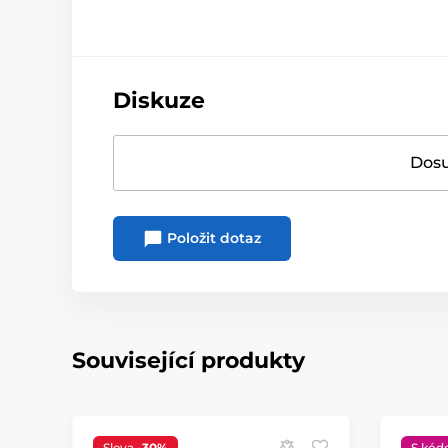
Diskuze
Dosu
Položit dotaz
Související produkty
Sleva
-30%
S kód