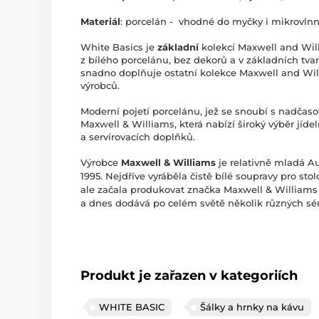
Materiál
: porcelán - vhodné do myčky i mikrovln
White Basics je
základní
kolekcí Maxwell and Will
z bílého porcelánu, bez dekorů a v základních tvar
snadno doplňuje ostatní kolekce Maxwell and Willi
výrobců.
Moderní pojetí porcelánu, jež se snoubí s nadčas
Maxwell & Williams, která nabízí široký výběr jídel
a servírovacích doplňků.
Výrobce
Maxwell & Williams
je relativně mladá Au
1995. Nejdříve vyráběla čistě bílé soupravy pro st
ale začala produkovat značka Maxwell & William
a dnes dodává po celém světě několik různých sér
Produkt je zařazen v kategoriích
WHITE BASIC
Šálky a hrnky na kávu