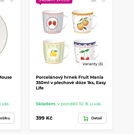
Varianty (3)
Mouse
Porcelánový hrnek Fruit Mania
To
350ml v plechové dóze 1ks, Easy
Cla
Life
u vás
Skladem
,
v pondělí 10. 8. u vás
Sk
399 Kč
69
ošíku
Detail