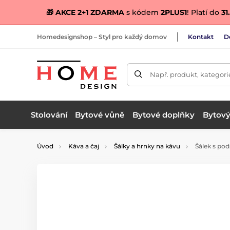
🎁 AKCE 2+1 ZDARMA
s kódem
2PLUS1
! Platí do
31.
Homedesignshop – Styl pro každý domov
Kontakt
D
Např. produkt, kategori
Stolování
Bytové vůně
Bytové doplňky
Bytový 
Úvod
Káva a čaj
Šálky a hrnky na kávu
Šálek s pod