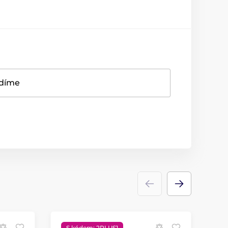
adíme
S kódem: 2PLUS1