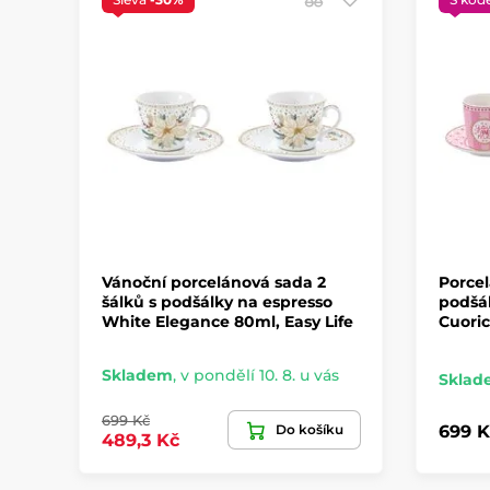
Vánoční porcelánová sada 2
Porcel
šálků s podšálky na espresso
podšál
White Elegance 80ml, Easy Life
Cuoric
Skladem
,
v pondělí 10. 8. u vás
Sklad
699 Kč
Do košíku
699 K
489,3 Kč