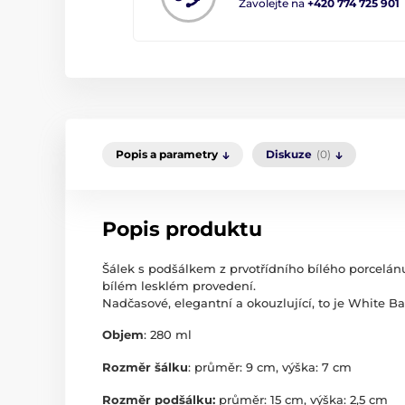
Zavolejte na
+420 774 725 901
Popis a parametry
Diskuze
(0)
Popis produktu
Šálek s podšálkem z prvotřídního bílého porcelán
bílém lesklém provedení.
Nadčasové, elegantní a okouzlující, to je White Ba
Objem
: 280 ml
Rozměr šálku
: průměr: 9 cm, výška: 7 cm
Rozměr podšálku:
průměr: 15 cm, výška: 2,5 cm