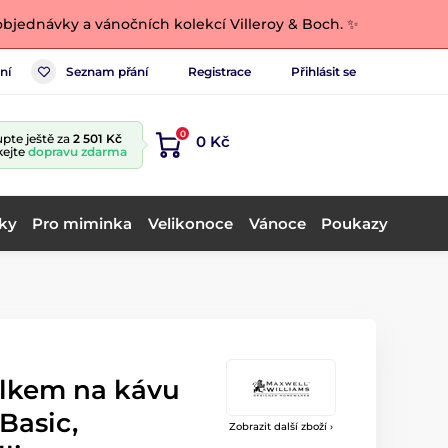
bjednávky a vánočních kolekcí Villeroy & Boch. ✨
ní
Seznam přání
Registrace
Přihlásit se
0
pte ještě za
2 501 Kč
0 Kč
kejte
dopravu zdarma
ky
Pro miminka
Velikonoce
Vánoce
Poukazy
álkem na kávu
Basic,
Zobrazit další zboží ›