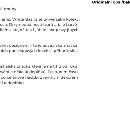
Originální obal/bal
né trouby
iams. White Basics je univerzální kolekcí
ech. Díky neutrálnosti tvarů a bílé barvě
ams, stejně tak i jídelní soupravy jiných
ovým designem – to je australská značka
ních porcelánových kolekcí, příborů, skla
stralská značka která je na trhu od roku
olování a několik doplňků. Postupem času
s porcelánové nádobí z jemným dekorem
ií a doplňků.