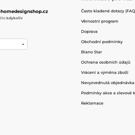
@homedesignshop.cz
Často kladené dotazy (FAQ
ište
kdykoliv
Věrnostní program
Doprava
Obchodní podmínky
Biano Star
Ochrana osobních údajů
Vrácení a výměna zboží
Nevyzvednutá objednávka
Podmínky akce a slevové 
Reklamace