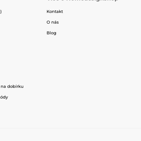
)
Kontakt
O nás
Blog
 na dobírku
kódy