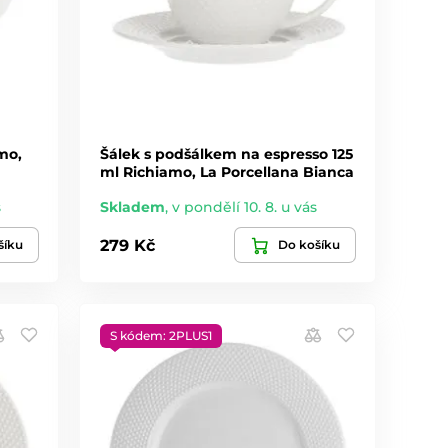
mo,
Šálek s podšálkem na espresso 125
ml Richiamo, La Porcellana Bianca
s
Skladem
,
v pondělí 10. 8. u vás
279 Kč
šíku
Do košíku
S kódem: 2PLUS1