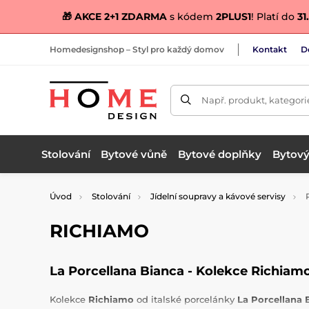
🎁 AKCE 2+1 ZDARMA
s kódem
2PLUS1
! Platí do
31.
Homedesignshop – Styl pro každý domov
Kontakt
D
Např. produkt, kategori
Stolování
Bytové vůně
Bytové doplňky
Bytový 
Úvod
Stolování
Jídelní soupravy a kávové servisy
RICHIAMO
La Porcellana Bianca - Kolekce Richiam
Kolekce
Richiamo
od italské porcelánky
La Porcellana 