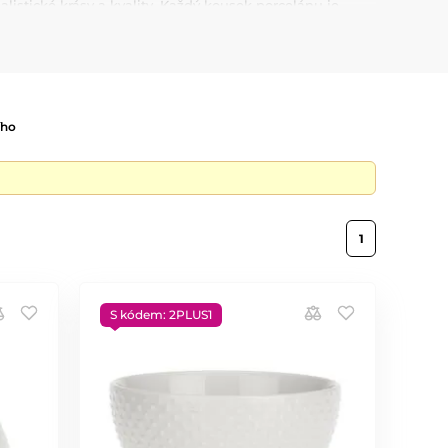
listické krásy a kvality. Každý kousek porcelánu je
ádobí i mikrovlnné trouby, a hodí se tak pro
ní díky svému přírodnímu vzhledu, který vyniká v
ího
1
S kódem: 2PLUS1