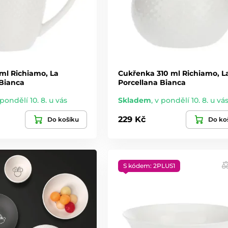
 vzorem.
ylem.
ždodenní použití.
ml Richiamo, La
Cukřenka 310 ml Richiamo, L
 Bianca
Porcellana Bianca
enky
 pondělí 10. 8. u vás
Skladem
,
v pondělí 10. 8. u vá
 a eleganci, kterou oceníte při každém servírování jídla.
229 Kč
Do košíku
Do ko
S kódem: 2PLUS1