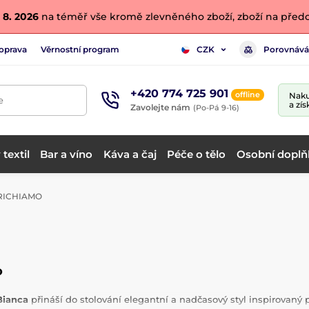
 8. 2026
na téměř vše kromě zlevněného zboží, zboží na předo
oprava
Věrnostní program
Porovnává
CZK
+420 774 725 901
offline
Naku
e
a zís
Zavolejte nám
(Po-Pá 9-16)
textil
Bar a víno
Káva a čaj
Péče o tělo
Osobní doplň
RICHIAMO
o
Bianca
přináší do stolování elegantní a nadčasový styl inspirovaný p