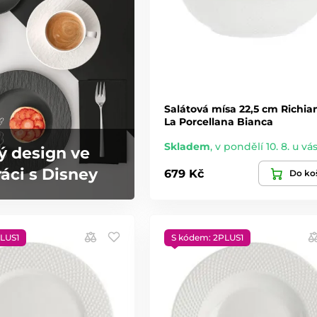
Salátová mísa 22,5 cm Richia
La Porcellana Bianca
Skladem
,
v pondělí 10. 8. u vá
ý design ve
áci s Disney
679 Kč
Do ko
LUS1
S kódem: 2PLUS1