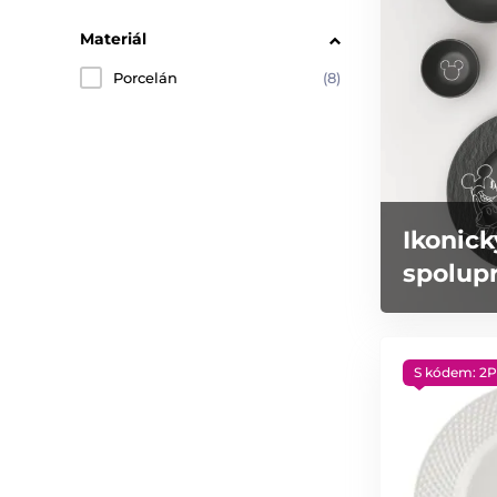
Materiál
Porcelán
(8)
Ikonick
spolupr
S kódem: 2P