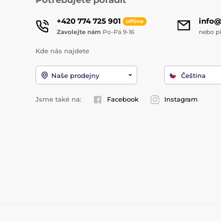
+420 774 725 901
info
offline
Zavolejte nám
Po-Pá 9-16
nebo p
Kde nás najdete
Naše prodejny
Čeština
Jsme také na:
Facebook
Instagram