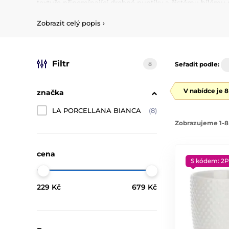
textuře připomínající drobné puntíky a čistému bílému po
vyroben s důrazem na detail a preciznost, které jsou 
Zobrazit celý popis
›
Produkty z kolekce
Richiamo
jsou nejen vizuálně působi
každodenní použití i slavnostní příležitosti.
Richiamo
sn
prostředí zahrad či teras.
Filtr
8
Seřadit podle:
V nabídce je 
značka
LA PORCELLANA BIANCA
(8)
Zobrazujeme 1-8
cena
S kódem: 2P
229 Kč
679 Kč