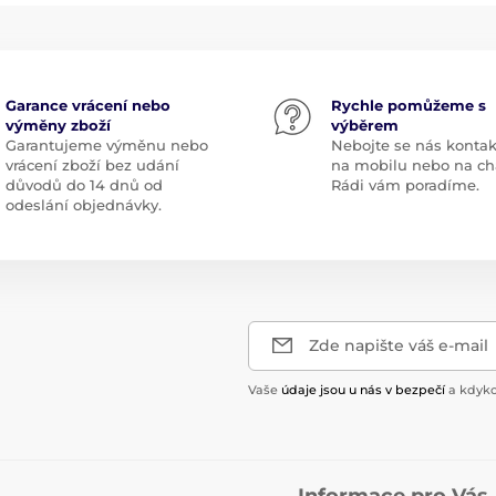
Garance vrácení nebo
Rychle pomůžeme s
výměny zboží
výběrem
Garantujeme výměnu nebo
Nebojte se nás kontak
vrácení zboží bez udání
na mobilu nebo na ch
důvodů do 14 dnů od
Rádi vám poradíme.
odeslání objednávky.
Zde napište váš e-mail
Vaše
údaje jsou u nás v bezpečí
a kdyko
Informace pro Vás