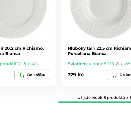
líř 20,2 cm Richiamo,
Hluboký talíř 22,5 cm Richiam
na Bianca
Porcellana Bianca
 pondělí 10. 8. u vás
Skladem
,
v pondělí 10. 8. u vá
329 Kč
Do košíku
Do ko
Už jste viděli 8 produktů z 8