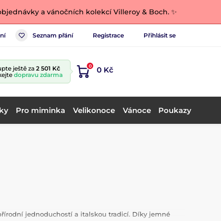
bjednávky a vánočních kolekcí Villeroy & Boch. ✨
ní
Seznam přání
Registrace
Přihlásit se
0
pte ještě za
2 501 Kč
0 Kč
kejte
dopravu zdarma
ky
Pro miminka
Velikonoce
Vánoce
Poukazy
řírodní jednoduchostí a italskou tradicí. Díky jemné