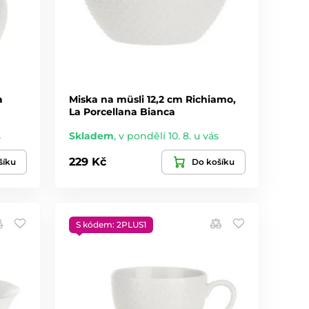
a
Miska na müsli 12,2 cm Richiamo,
La Porcellana Bianca
s
Skladem
,
v pondělí 10. 8. u vás
229 Kč
šíku
Do košíku
S kódem: 2PLUS1