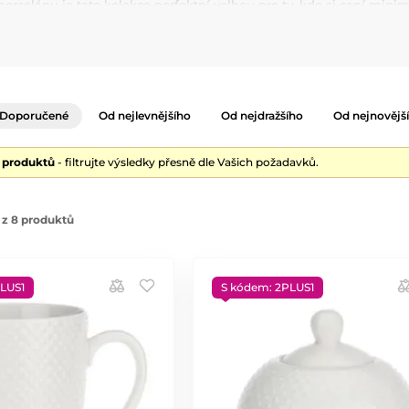
rcelánu je tato kolekce perfektní volbou pro ty, kdo si cení minima
znakem vysokého řemeslného umění z Toskánska.
vé, ale také velmi praktické. Porcelán je odolný, vhodný do myčky n
adno doplní jakýkoliv interiér a skvěle se hodí na venkovní stolová
Doporučené
Od nejlevnějšího
Od nejdražšího
Od nejnovějš
8 produktů
- filtrujte výsledky přesně dle Vašich požadavků.
 z 8 produktů
LUS1
S kódem: 2PLUS1