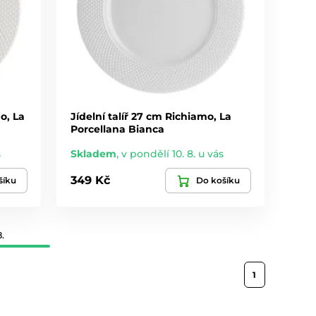
o, La
Jídelní talíř 27 cm Richiamo, La
Porcellana Bianca
s
Skladem
,
v pondělí 10. 8. u vás
349 Kč
šíku
Do košíku
.
1