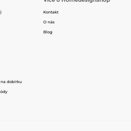
)
Kontakt
O nás
Blog
 na dobírku
kódy