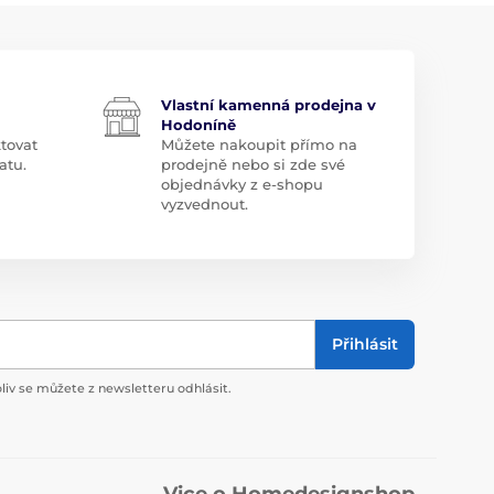
Vlastní kamenná prodejna v
Hodoníně
tovat
Můžete nakoupit přímo na
atu.
prodejně nebo si zde své
objednávky z e-shopu
vyzvednout.
Přihlásit
liv se můžete z newsletteru odhlásit.
Vice o Homedesignshop