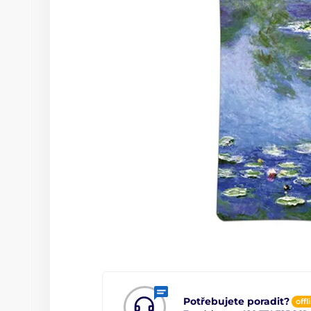
Potřebujete poradit?
offl