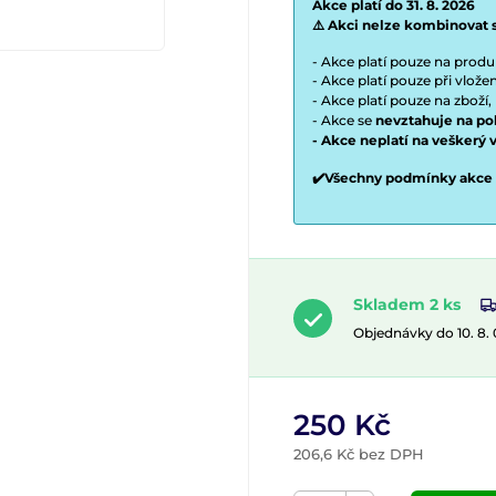
Akce platí do 31. 8. 2026
⚠️ Akci nelze kombinovat 
- Akce platí pouze na prod
- Akce platí pouze při vlož
- Akce platí pouze na zboží,
- Akce se
nevztahuje na po
- Akce neplatí na veškerý 
✔️Všechny podmínky akce
Skladem 2 ks
Objednávky do 10. 8.
250 Kč
206,6 Kč bez DPH