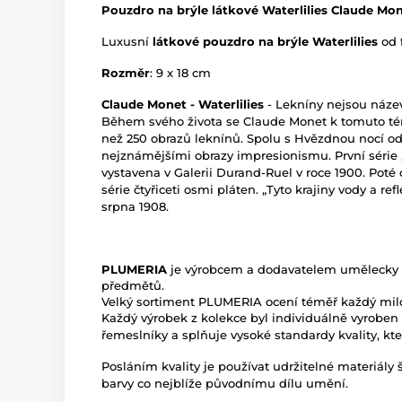
Pouzdro na brýle látkové Waterlilies Claude Mo
Luxusní
látkové pouzdro na brýle Waterlilies
od 
Rozměr
: 9 x 18 cm
Claude Monet - Waterlilies
- Lekníny nejsou náze
Během svého života se Claude Monet k tomuto téma
než 250 obrazů leknínů. Spolu s Hvězdnou nocí o
nejznámějšími obrazy impresionismu. První série 
vystavena v Galerii Durand-Ruel v roce 1900. Poté
série čtyřiceti osmi pláten. „Tyto krajiny vody a ref
srpna 1908.
PLUMERIA
je výrobcem a dodavatelem umělecky 
předmětů.
Velký sortiment PLUMERIA ocení téměř každý mil
Každý výrobek z kolekce byl individuálně vyroben
řemeslníky a splňuje vysoké standardy kvality, kte
Posláním kvality je používat udržitelné materiály 
barvy co nejblíže původnímu dílu umění.