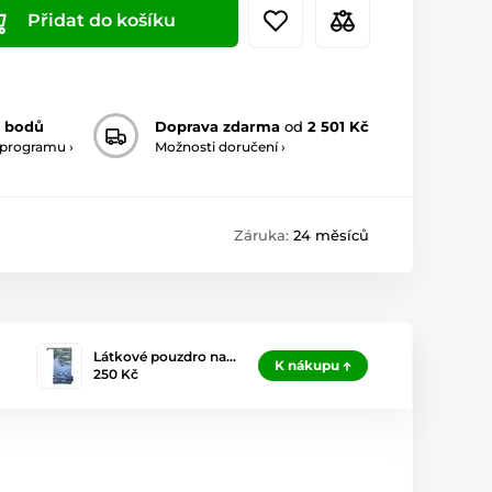
Přidat do košíku
 bodů
Doprava zdarma
od
2 501 Kč
 programu ›
Možnosti doručení ›
Záruka:
24 měsíců
Látkové pouzdro na…
K nákupu
250 Kč