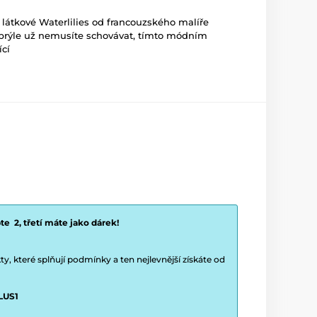
 látkové Waterlilies od francouzského
malíře
brýle už nemusíte schovávat, tímto módním
cí
e 2, třetí máte jako dárek!
y, které splňují podmínky a ten nejlevnější získáte od
LUS1