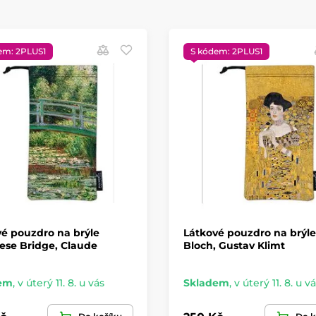
em: 2PLUS1
S kódem: 2PLUS1
é pouzdro na brýle
Látkové pouzdro na brýle
ese Bridge, Claude
Bloch, Gustav Klimt
em
,
v úterý 11. 8. u vás
Skladem
,
v úterý 11. 8. u v