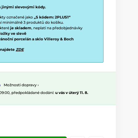
s jinými slevovými kódy.
ukty označené jako
„S kódem: 2PLUS1“
ení minimálně 3 produktů do košíku.
 které
je skladem
, neplatí na předobjednávky
ložky ve slevě
vánoční porcelán a sklo Villeroy & Boch
 najdete
ZDE
Možnosti dopravy ›
 09:00, předpokládané dodání:
u vás v úterý 11. 8.