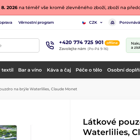
 8. 2026
na téměř vše kromě zlevněného zboží, zboží na předo
oprava
Věrnostní program
Porovnává
CZK
+420 774 725 901
offline
Naku
e
a zís
Zavolejte nám
(Po-Pá 9-16)
textil
Bar a víno
Káva a čaj
Péče o tělo
Osobní doplň
uzdro na brýle Waterlilies, Claude Monet
Látkové pouz
Waterlilies, 