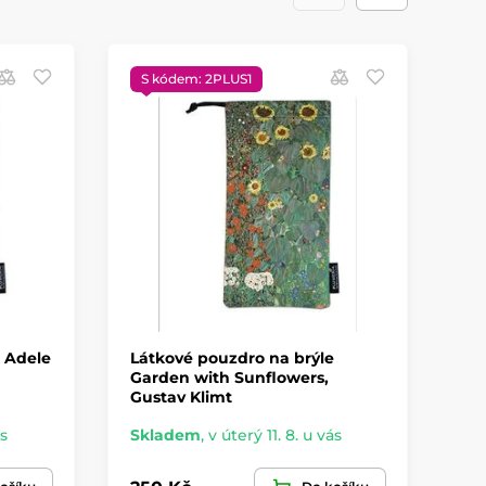
S kódem: 2PLUS1
S
 Adele
Látkové pouzdro na brýle
Lá
Garden with Sunflowers,
Sp
Gustav Klimt
ás
Skladem
,
v úterý 11. 8. u vás
Sk