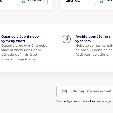
č
250 Kč
Do košíku
Do k
Garance vrácení nebo
Rychle pomůžeme s
výměny zboží
výběrem
Garantujeme výměnu nebo
Nebojte se nás kontak
vrácení zboží bez udání
na mobilu nebo na ch
důvodů do 14 dnů od
Rádi vám poradíme.
odeslání objednávky.
Zde napište váš e-mail
Vaše
údaje jsou u nás v bezpečí
a kdyko