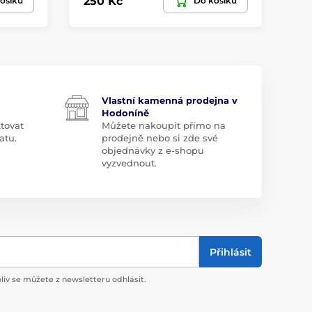
250 Kč
25
ošíku
Do košíku
Vlastní kamenná prodejna v
Hodoníně
tovat
Můžete nakoupit přímo na
atu.
prodejně nebo si zde své
objednávky z e-shopu
vyzvednout.
Přihlásit
liv se můžete z newsletteru odhlásit.