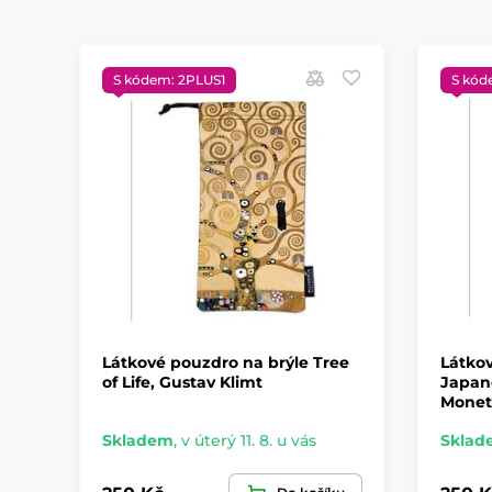
S kódem: 2PLUS1
S kód
Látkové pouzdro na brýle Tree
Látkov
of Life, Gustav Klimt
Japan
Monet
Skladem
,
v úterý 11. 8. u vás
Sklad