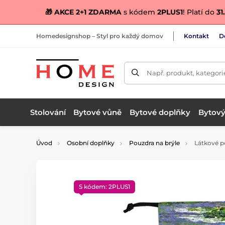
🎁 AKCE 2+1 ZDARMA
s kódem
2PLUS1
! Platí do
31.
Homedesignshop – Styl pro každý domov
Kontakt
D
Např. produkt, kategori
Stolování
Bytové vůně
Bytové doplňky
Bytový 
Úvod
Osobní doplňky
Pouzdra na brýle
Látkové po
S kódem: 2PLUS1