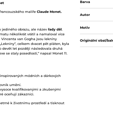
Barva
net
francouzského malíře
Claude Monet.
Autor
Motiv
v jediného obrazu, ale název
řady děl
.
tu několikrát vrátil a namaloval více
d Vincenta van Gogha jsou lekníny
Originální obal/bal
„Lekníny“, celkem dvacet pět pláten, byla
 o devět let později následovala druhá
lexe se staly posedlostí,“ napsal Monet 11.
inspirovaných módních a dárkových
ovník umění.
 vysoce kvalifikovanými a zkušenými
ré oceňují zákazníci.
šetrné k životnímu prostředí a tisknout