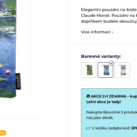
Elegantní pouzdro na brýle
Claude Monet. Pouzdro na 
doplňkem budete okouzlují
Více informací ›
Barevné varianty:
🎁 AKCE 2+1 ZDARMA – kupt
Letní akce je tady!
Nakupte libovolné 3 produkt
nás jako dárek.
👉 V košíku zadejte kód:
2P
ine