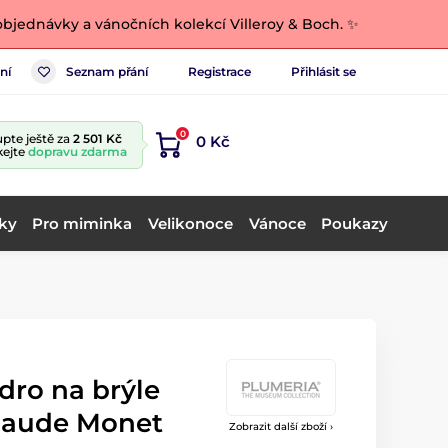
bjednávky a vánočních kolekcí Villeroy & Boch. ✨
ní
Seznam přání
Registrace
Přihlásit se
0
pte ještě za
2 501 Kč
0 Kč
kejte
dopravu zdarma
ky
Pro miminka
Velikonoce
Vánoce
Poukazy
dro na brýle
Claude Monet
Zobrazit další zboží ›