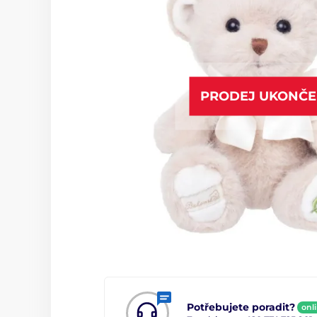
PRODEJ UKONČ
Potřebujete poradit?
onl