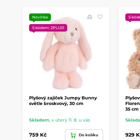
Novinka
S kód
S kódem: 2PLUS1
Plyšový zajíček Jumpy Bunny
Plyšo
světle broskvový, 30 cm
Floren
35 cm
Skladem
,
v úterý 11. 8. u vás
Sklad
759 Kč
929 K
Do košíku