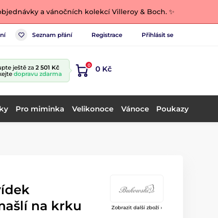
bjednávky a vánočních kolekcí Villeroy & Boch. ✨
ní
Seznam přání
Registrace
Přihlásit se
0
pte ještě za
2 501 Kč
0 Kč
kejte
dopravu zdarma
ky
Pro miminka
Velikonoce
Vánoce
Poukazy
ídek
mašlí na krku
Zobrazit další zboží ›