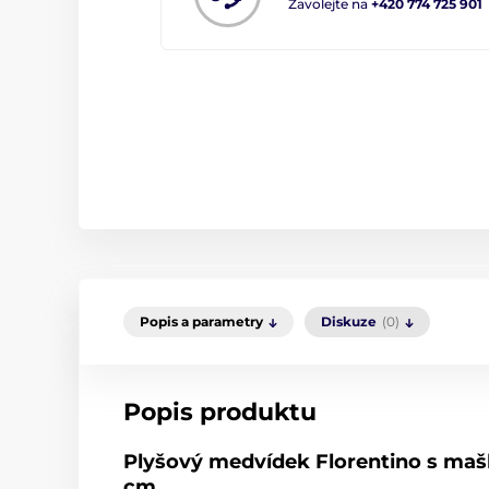
Zavolejte na
+420 774 725 901
Popis a parametry
Diskuze
(0)
Popis produktu
Plyšový medvídek Florentino s mašlí
cm