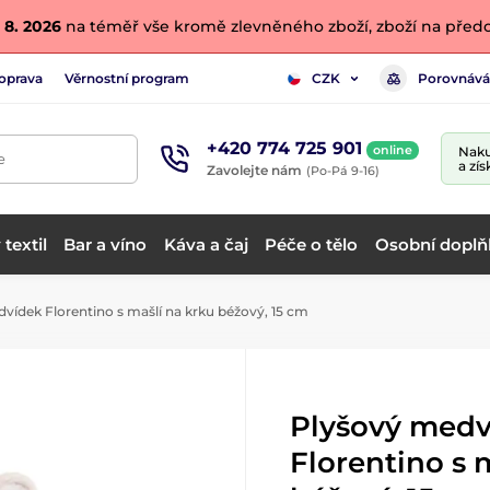
 8. 2026
na téměř vše kromě zlevněného zboží, zboží na předo
oprava
Věrnostní program
Porovnává
CZK
+420 774 725 901
online
Naku
e
a zís
Zavolejte nám
(Po-Pá 9-16)
textil
Bar a víno
Káva a čaj
Péče o tělo
Osobní doplň
vídek Florentino s mašlí na krku béžový, 15 cm
Plyšový medv
Florentino s 