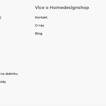
Vice o Homedesignshop
)
Kontakt
O nás
Blog
 na dobírku
kódy