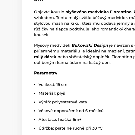
Objevte kouzlo
plyšového medvídka Florentino
,
vzhledem. Tento malý světle béžový medvídek má 
stylovou mašli na krku, která mu dodává jemný a 
růžičky na tlapce podtrhuje jeho romantický chara
kousek.
Plyšový medvídek
Bukowski
Design
je navržen s
příjemnému materiálu je ideální na mazlení, zatím
milý dárek
nebo sběratelský doplněk. Florentino 
oblíbeným kamarádem na každý den.
Parametry
Velikost: 15 cm
Materiál: plyš
Výplň: polyesterová vata
Věkové doporučení: od 6 měsíců
Atestace: hračka 6m+
Údržba: pratelné ručně při 30 °C