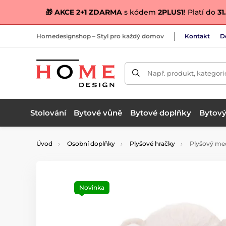
🎁 AKCE 2+1 ZDARMA
s kódem
2PLUS1
! Platí do
31.
Homedesignshop – Styl pro každý domov
Kontakt
D
Např. produkt, kategori
Stolování
Bytové vůně
Bytové doplňky
Bytový 
Úvod
Osobní doplňky
Plyšové hračky
Plyšový med
Novinka