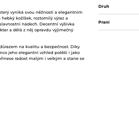
Druh
 který vyniká svou něžností a elegantním
hebký kožíšek, roztomilý výraz a
Praní
slavnostní nádech. Decentní výšivka
kter a dělá z něj opravdu výjimečný
 důrazem na kvalitu a bezpečnost. Díky
co jeho elegantní vzhled potěší i jako
přinese radost malým i velkým a stane se