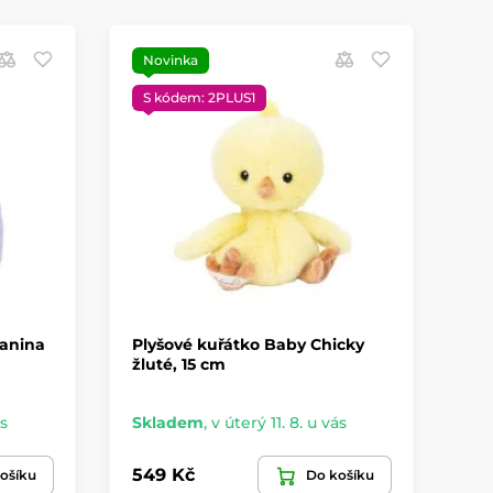
Novinka
S
S kódem: 2PLUS1
Kanina
Plyšové kuřátko Baby Chicky
Pl
žluté, 15 cm
kl
ás
Skladem
,
v úterý 11. 8. u vás
Sk
549 Kč
69
ošíku
Do košíku