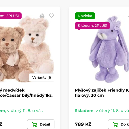
em: 2PLUS1
Novinka
S kódem: 2PLUS1
Varianty (1)
vý medvídek
Plyšový zajíček Friendly 
ce/Caesar bílý/hnědý 1ks,
fialový, 30 cm
em
,
v úterý 11. 8. u vás
Skladem
,
v úterý 11. 8. u v
č
789 Kč
Detail
Do k