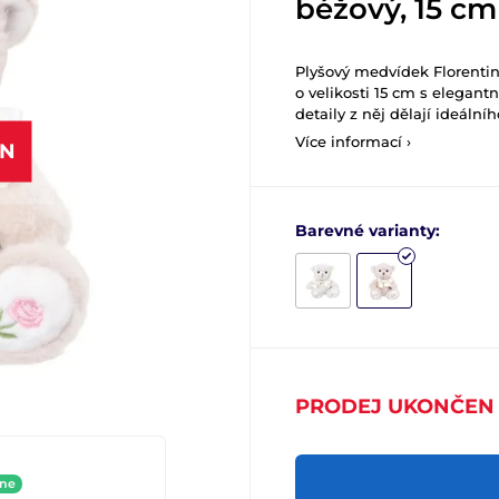
béžový, 15 cm
Plyšový medvídek Florenti
o velikosti 15 cm s elegant
detaily z něj dělají ideální
Více informací ›
EN
Barevné varianty:
PRODEJ UKONČEN
ine