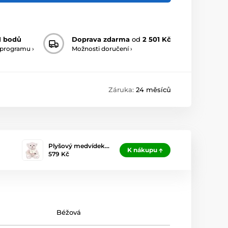
1 bodů
Doprava zdarma
od
2 501 Kč
 programu ›
Možnosti doručení ›
Záruka:
24 měsíců
Plyšový medvídek…
K nákupu
579 Kč
Béžová