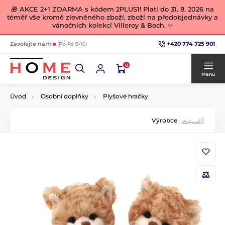
🎁 AKCE 2+1 ZDARMA s kódem 2PLUS1! Platí do 31. 8. 2026 na
téměř vše kromě zlevněného zboží, zboží na předobjednávky a
vánočních kolekcí Villeroy & Boch. ✨
+420 774 725 901
Zavolejte nám
(Po-Pá 9-16)
0
Menu
Úvod
Osobní doplňky
Plyšové hračky
Výrobce