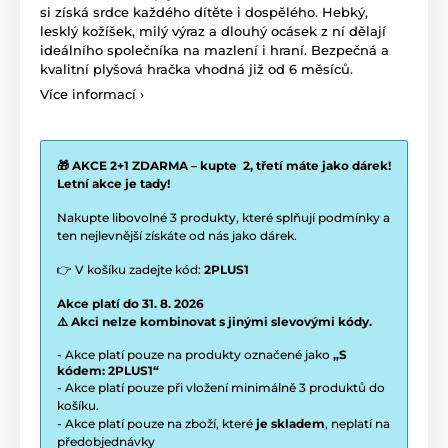
si získá srdce každého dítěte i dospělého. Hebký,
lesklý kožíšek, milý výraz a dlouhý ocásek z ní dělají
ideálního společníka na mazlení i hraní. Bezpečná a
kvalitní plyšová hračka vhodná již od 6 měsíců.
Více informací ›
🎁 AKCE 2+1 ZDARMA – kupte 2, třetí máte jako dárek!
Letní akce je tady!
Nakupte libovolné 3 produkty, které splňují podmínky a
ten nejlevnější získáte od nás jako dárek.
👉 V košíku zadejte kód:
2PLUS1
Akce platí do 31. 8. 2026
⚠️ Akci nelze kombinovat s jinými slevovými kódy.
- Akce platí pouze na produkty označené jako
„S
kódem: 2PLUS1“
- Akce platí pouze při vložení minimálně 3 produktů do
košíku.
- Akce platí pouze na zboží, které
je skladem
, neplatí na
předobjednávky