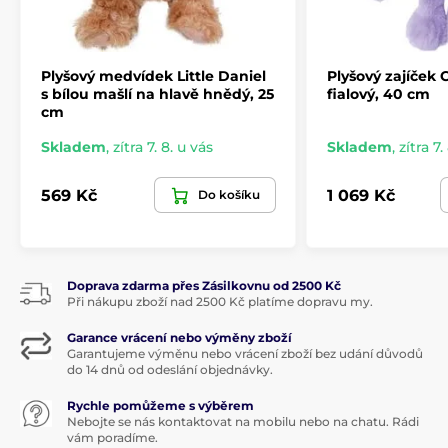
Plyšový medvídek Little Daniel
Plyšový zajíček
s bílou mašlí na hlavě hnědý, 25
fialový, 40 cm
cm
Skladem
,
zítra 7. 8. u vás
Skladem
,
zítra 7.
569 Kč
1 069 Kč
Do košíku
Doprava zdarma přes Zásilkovnu od 2500 Kč
Při nákupu zboží nad 2500 Kč platíme dopravu my.
Garance vrácení nebo výměny zboží
Garantujeme výměnu nebo vrácení zboží bez udání důvodů
do 14 dnů od odeslání objednávky.
Rychle pomůžeme s výběrem
Nebojte se nás kontaktovat na mobilu nebo na chatu. Rádi
vám poradíme.