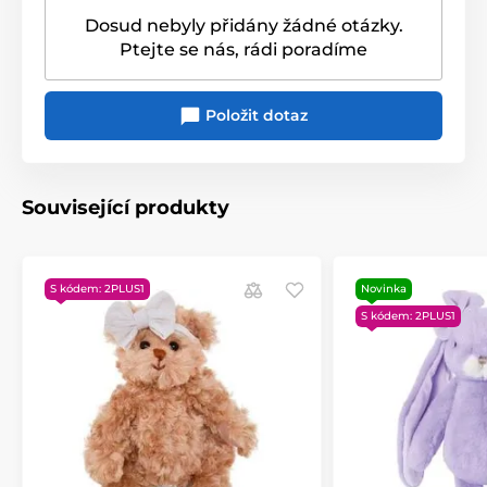
kategorie
Dosud nebyly přidány žádné otázky.
Údržba: pratelné ručně př 30 °C
Ptejte se nás, rádi poradíme
Provedení: rezavá plyšová kočka s dlouhým ocasem
Značka: Bukowski Design
Položit dotaz
Související produkty
S kódem: 2PLUS1
Novinka
S kódem: 2PLUS1