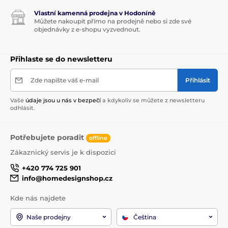
Vlastní kamenná prodejna v Hodoníně
Můžete nakoupit přímo na prodejně nebo si zde své
objednávky z e-shopu vyzvednout.
Přihlaste se do newsletteru
Zde napište váš e-mail
Přihlásit
Vaše
údaje jsou u nás v bezpečí
a kdykoliv se můžete z newsletteru
odhlásit.
Potřebujete poradit
offline
Zákaznický servis je k dispozici
+420 774 725 901
info@homedesignshop.cz
Kde nás najdete
Naše prodejny
Čeština