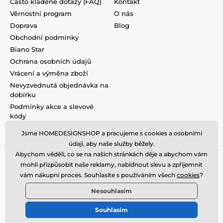
Často kladené dotazy (FAQ)
Kontakt
Věrnostní program
O nás
Doprava
Blog
Obchodní podmínky
Biano Star
Ochrana osobních údajů
Vrácení a výměna zboží
Nevyzvednutá objednávka na
dobírku
Podmínky akce a slevové
kódy
Reklamace
Jsme HOMEDESIGNSHOP a pracujeme s cookies a osobními
údaji, aby naše služby běžely.
Abychom věděli, co se na našich stránkách děje a abychom vám
mohli přizpůsobit naše reklamy, nabídnout slevu a zpříjemnit
vám nákupní proces. Souhlasíte s používáním všech
cookies
?
Nesouhlasím
Souhlasím