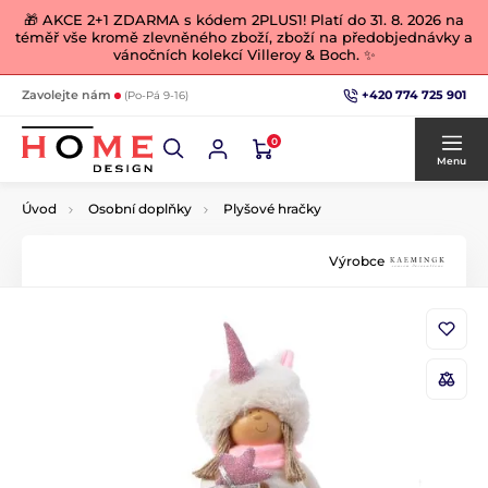
🎁 AKCE 2+1 ZDARMA s kódem 2PLUS1! Platí do 31. 8. 2026 na
téměř vše kromě zlevněného zboží, zboží na předobjednávky a
vánočních kolekcí Villeroy & Boch. ✨
+420 774 725 901
Zavolejte nám
(Po-Pá 9-16)
0
Menu
Úvod
Osobní doplňky
Plyšové hračky
Výrobce