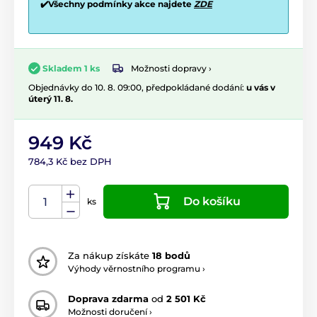
✔️Všechny podmínky akce najdete
ZDE
Možnosti dopravy ›
Skladem 1 ks
Objednávky do 10. 8. 09:00, předpokládané dodání:
u vás v
úterý 11. 8.
949 Kč
784,3 Kč bez DPH
Do košíku
ks
Za nákup získáte
18 bodů
Výhody věrnostního programu ›
Doprava zdarma
od
2 501 Kč
Možnosti doručení ›