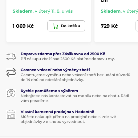
cm
Skladem
,
v úterý 11. 8. u vás
Skladem
,
v úterý
1 069 Kč
729 Kč
Do košíku
Doprava zdarma přes Zásilkovnu od 2500 Kč
Při nákupu zboží nad 2500 Kč platíme dopravu my.
Garance vrácení nebo výměny zboží
Garantujeme výměnu nebo vrácení zboží bez udání důvodů
do 14 dnů od odeslání objednávky.
Rychle pomůžeme s výběrem
Nebojte se nás kontaktovat na mobilu nebo na chatu. Rádi
vám poradíme.
Vlastní kamenná prodejna v Hodoníně
Můžete nakoupit přímo na prodejně nebo si zde své
objednávky z e-shopu vyzvednout.