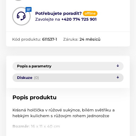
Potřebujete poradit?
offline
Zavolejte na
+420 774 725 901
Kód produktu:
611537-1
Záruka:
24 měsíců
Popis a parametry
Diskuze
(0)
Popis produktu
Krásná holčička v růžové sukýnce, bílém světříku a
hebkým kulichem s růžovým rohem jednorožce
Rozměr
: 16 x 11 x 40 cm