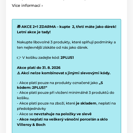
Více informací ›
🎁 AKCE 2+1 ZDARMA – kupte 2, třetí máte jako dárek!
Letní akce je tady!
Nakupte libovolné 3 produkty, které splňují podmínky a
ten nejlevnější získáte od nás jako dárek.
👉 V košíku zadejte kód:
2PLUS1
Akce platí do 31. 8. 2026
⚠️ Akci nelze kombinovat s jinými slevovými kódy.
- Akce platí pouze na produkty označené jako
„S
kódem: 2PLUS1“
- Akce platí pouze při vložení minimálně 3 produktů do
košíku.
- Akce platí pouze na zboží, které
je skladem
, neplatí na
předobjednávky
- Akce se
nevztahuje na položky ve slevě
- Akce neplatí na veškerý vánoční porcelán a sklo
Villeroy & Boch