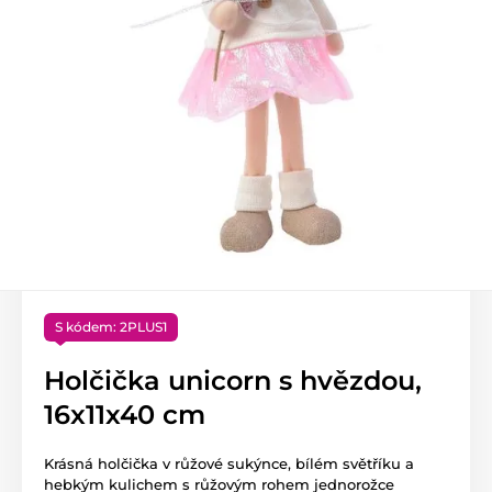
S kódem: 2PLUS1
Holčička unicorn s hvězdou,
16x11x40 cm
Krásná holčička v růžové sukýnce, bílém světříku a
hebkým kulichem s růžovým rohem jednorožce