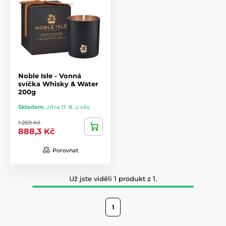
Noble Isle - Vonná
svíčka Whisky & Water
200g
Skladem
,
zítra 11. 8. u vás
1 269 Kč
888,3 Kč
Porovnat
Už jste viděli 1 produkt z 1.
1