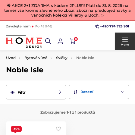
🎁 AKCE 2+1 ZDARMA s kódem 2PLUS1! Platí do 31. 8. 2026 na
téměř vše kromě zlevněného zboží, zboží na předobjednávky a
vánočních kolekcí Villeroy & Boch. ✨
+420 774 725 901
Zavolejte nám
(Po-Pá 9-16)
0
Menu
Úvod
Bytové vůně
Svíčky
Noble Isle
Noble Isle
Řazení
Filtr
Zobrazujeme 1-1 z 1 produktů
-30%