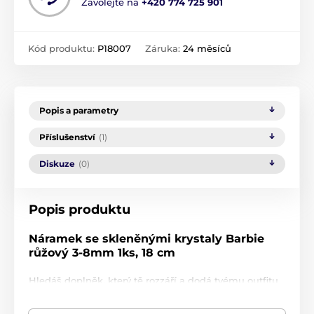
Zavolejte na
+420 774 725 901
Kód produktu:
P18007
Záruka:
24 měsíců
Popis a parametry
Příslušenství
(1)
Diskuze
(0)
Popis produktu
Náramek se skleněnými krystaly Barbie
růžový 3-8mm 1ks, 18 cm
Hledáš doplněk, který tě rozzáří a dodá tvému outfitu
dávku radosti i stylu? Tento Barbie růžový náramek se
skleněnými krystaly
od holandské značky
Biba
je