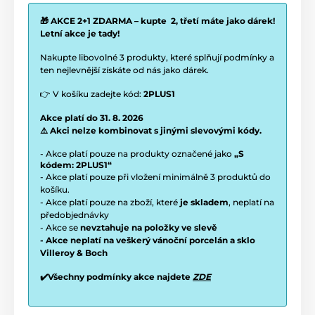
🎁 AKCE 2+1 ZDARMA – kupte 2, třetí máte jako dárek!
Letní akce je tady!
Nakupte libovolné 3 produkty, které splňují podmínky a
ten nejlevnější získáte od nás jako dárek.
👉 V košíku zadejte kód:
2PLUS1
Akce platí do 31. 8. 2026
⚠️ Akci nelze kombinovat s jinými slevovými kódy.
- Akce platí pouze na produkty označené jako
„S
kódem: 2PLUS1“
- Akce platí pouze při vložení minimálně 3 produktů do
košíku.
- Akce platí pouze na zboží, které
je skladem
, neplatí na
předobjednávky
- Akce se
nevztahuje na položky ve slevě
- Akce neplatí na veškerý vánoční porcelán a sklo
Villeroy & Boch
✔️Všechny podmínky akce najdete
ZDE