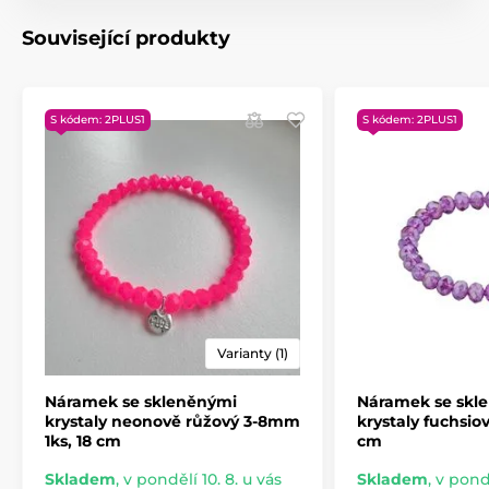
Související produkty
S kódem: 2PLUS1
S kódem: 2PLUS1
Varianty (1)
Náramek se skleněnými
Náramek se skl
krystaly neonově růžový 3-8mm
krystaly fuchsio
1ks, 18 cm
cm
Skladem
,
v pondělí 10. 8. u vás
Skladem
,
v pondě