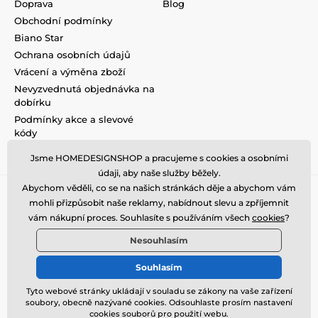
Doprava
Blog
Obchodní podmínky
Biano Star
Ochrana osobních údajů
Vrácení a výměna zboží
Nevyzvednutá objednávka na
dobírku
Podmínky akce a slevové
kódy
Reklamace
Jsme HOMEDESIGNSHOP a pracujeme s cookies a osobními
údaji, aby naše služby běžely.
Abychom věděli, co se na našich stránkách děje a abychom vám
mohli přizpůsobit naše reklamy, nabídnout slevu a zpříjemnit
vám nákupní proces. Souhlasíte s používáním všech
cookies
?
Nesouhlasím
Souhlasím
Tyto webové stránky ukládají v souladu se zákony na vaše zařízení
soubory, obecně nazývané cookies. Odsouhlaste prosím nastavení
© 2026 www.homedesignshop.cz ⦁ E-shop vytvořila
SIMPLIA.cz
cookies souborů pro použití webu.