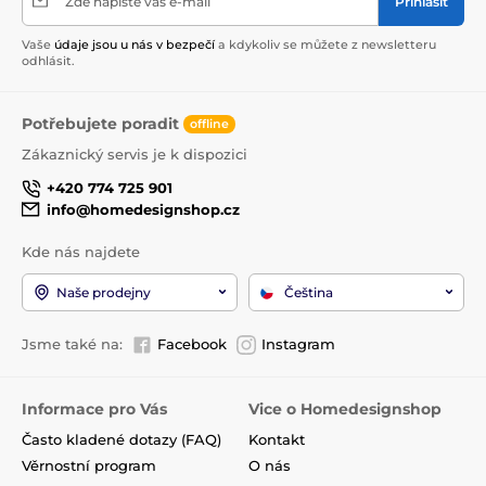
Zde napište váš e-mail
Přihlásit
Vaše
údaje jsou u nás v bezpečí
a kdykoliv se můžete z newsletteru
odhlásit.
Potřebujete poradit
offline
Zákaznický servis je k dispozici
+420 774 725 901
info@homedesignshop.cz
Kde nás najdete
Naše prodejny
Čeština
Jsme také na:
Facebook
Instagram
Informace pro Vás
Vice o Homedesignshop
Často kladené dotazy (FAQ)
Kontakt
Věrnostní program
O nás