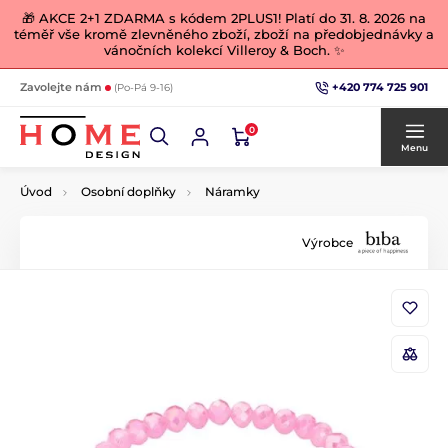
🎁 AKCE 2+1 ZDARMA s kódem 2PLUS1! Platí do 31. 8. 2026 na
téměř vše kromě zlevněného zboží, zboží na předobjednávky a
vánočních kolekcí Villeroy & Boch. ✨
+420 774 725 901
Zavolejte nám
(Po-Pá 9-16)
0
Menu
Úvod
Osobní doplňky
Náramky
Výrobce