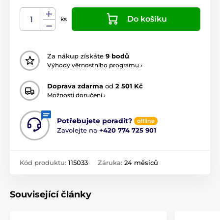
Do košíku
ks
Za nákup získáte
9 bodů
Výhody věrnostního programu ›
Doprava zdarma
od
2 501 Kč
Možnosti doručení ›
Potřebujete poradit?
offline
Zavolejte na
+420 774 725 901
Kód produktu:
115033
Záruka:
24 měsíců
Související články