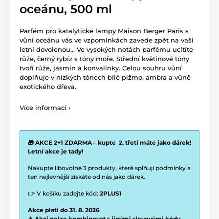
oceánu, 500 ml
Parfém pro katalytické lampy Maison Berger Paris s
vůní oceánu vás ve vzpomínkách zavede zpět na vaši
letní dovolenou... Ve vysokých notách parfému ucítíte
růže, černý rybíz s tóny moře. Střední květinové tóny
tvoří růže, jasmín a konvalinky. Celou souhru vůní
doplňuje v nízkých tónech bílé pižmo, ambra a vůně
exotického dřeva.
Více informací ›
🎁 AKCE 2+1 ZDARMA – kupte 2, třetí máte jako dárek!
Letní akce je tady!
Nakupte libovolné 3 produkty, které splňují podmínky a
ten nejlevnější získáte od nás jako dárek.
👉 V košíku zadejte kód:
2PLUS1
Akce platí do 31. 8. 2026
⚠️ Akci nelze kombinovat s jinými slevovými kódy.