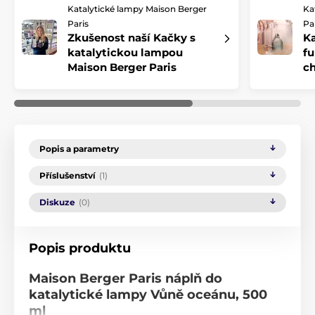
Katalytické lampy Maison Berger
Ka
Paris
Pa
Zkušenost naší Kačky s
Ka
katalytickou lampou
fu
Maison Berger Paris
ch
Popis a parametry
Příslušenství
(1)
Diskuze
(0)
Popis produktu
Maison Berger Paris náplň do
katalytické lampy Vůně oceánu, 500
ml