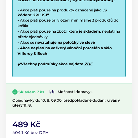
- Akce platí pouze na produkty označené jako
„S
kódem: 2PLUS1“
- Akce platí pouze při vložení minimálně 3 produktů do
košíku.
- Akce platí pouze na zboží, které
je skladem
, neplatí na
předobjednávky
- Akce se
nevztahuje na položky ve slevě
- Akce neplatí na veškerý vánoční porcelán a sklo
Villeroy & Boch
✔️Všechny podmínky akce najdete
ZDE
Možnosti dopravy ›
Skladem 7 ks
Objednávky do 10. 8. 09:00, předpokládané dodání:
u vás v
úterý 11. 8.
489 Kč
404,1 Kč bez DPH