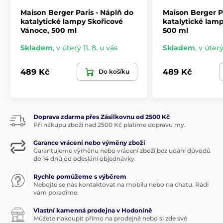
Maison Berger Paris - Náplň do
Maison Berger P
katalytické lampy Skořicové
katalytické lamp
Vánoce, 500 ml
500 ml
Skladem
,
v úterý 11. 8. u vás
Skladem
,
v úterý
489 Kč
489 Kč
Do košíku
Doprava zdarma přes Zásilkovnu od 2500 Kč
Při nákupu zboží nad 2500 Kč platíme dopravu my.
Garance vrácení nebo výměny zboží
Garantujeme výměnu nebo vrácení zboží bez udání důvodů
do 14 dnů od odeslání objednávky.
Rychle pomůžeme s výběrem
Nebojte se nás kontaktovat na mobilu nebo na chatu. Rádi
vám poradíme.
Vlastní kamenná prodejna v Hodoníně
Můžete nakoupit přímo na prodejně nebo si zde své