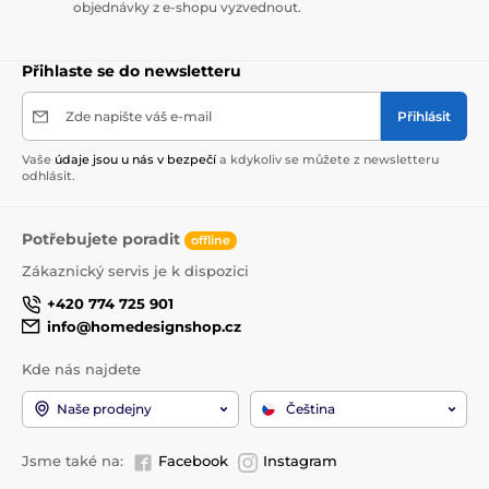
objednávky z e-shopu vyzvednout.
Přihlaste se do newsletteru
Zde napište váš e-mail
Přihlásit
Vaše
údaje jsou u nás v bezpečí
a kdykoliv se můžete z newsletteru
odhlásit.
Potřebujete poradit
offline
Zákaznický servis je k dispozici
+420 774 725 901
info@homedesignshop.cz
Kde nás najdete
Naše prodejny
Čeština
Jsme také na:
Facebook
Instagram