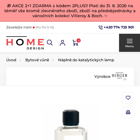
🎁 AKCE 2+1 ZDARMA s kódem 2PLUS1! Platí do 31. 8. 2026 na
téměř vše kromě zlevněného zboží, zboží na předobjednávky a
vánočních kolekcí Villeroy & Boch. ✨
+420 774 725 901
Zavolejte nám
(Po-Pá 9-16)
0
Menu
Úvod
Bytové vůně
Náplně do katalytických lamp
Výrobce