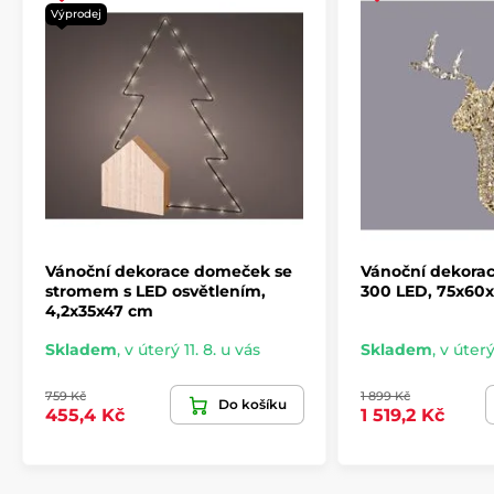
Výprodej
Vánoční dekorace domeček se
Vánoční dekorac
stromem s LED osvětlením,
300 LED, 75x60
4,2x35x47 cm
Skladem
,
v úterý 11. 8. u vás
Skladem
,
v úterý
759 Kč
1 899 Kč
Do košíku
455,4 Kč
1 519,2 Kč