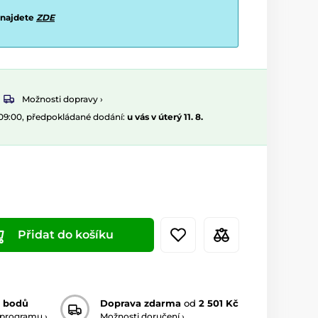
 najdete
ZDE
Možnosti dopravy ›
 09:00, předpokládané dodání:
u vás v úterý 11. 8.
Přidat do košíku
 bodů
Doprava zdarma
od
2 501 Kč
 programu ›
Možnosti doručení ›