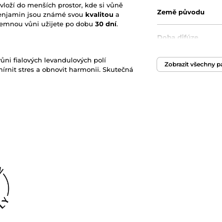
vloží do menších prostor, kde si vůně
Země původu
Benjamin jsou známé svou
kvalitou
a
říjemnou vůni užijete po dobu
30 dní
.
Doba difúze
ni fialových levandulových polí
Originální obal/bal
Zobrazit všechny 
írnit stres a obnovit harmonii. Skutečná