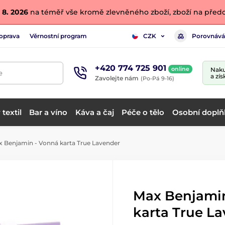
 8. 2026
na téměř vše kromě zlevněného zboží, zboží na předo
oprava
Věrnostní program
Porovnává
CZK
+420 774 725 901
online
Naku
e
a zís
Zavolejte nám
(Po-Pá 9-16)
textil
Bar a víno
Káva a čaj
Péče o tělo
Osobní doplň
 Benjamin - Vonná karta True Lavender
Max Benjamin
karta True L