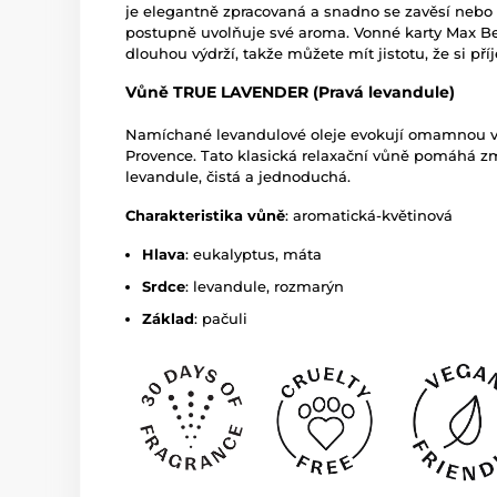
je elegantně zpracovaná a snadno se zavěsí nebo 
postupně uvolňuje své aroma. Vonné karty Max 
dlouhou výdrží, takže můžete mít jistotu, že si p
Vůně TRUE LAVENDER (Pravá levandule)
Namíchané levandulové oleje evokují omamnou vů
Provence. Tato klasická relaxační vůně pomáhá zm
levandule, čistá a jednoduchá.
Charakteristika vůně
: aromatická-květinová
Hlava
: eukalyptus, máta
Srdce
: levandule, rozmarýn
Základ
: pačuli