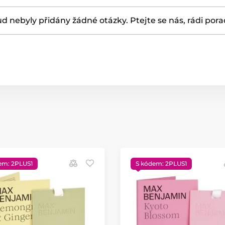
d nebyly přidány žádné otázky. Ptejte se nás, rádi por
em: 2PLUS1
S kódem: 2PLUS1