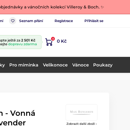
bjednávky a vánočních kolekcí Villeroy & Boch. ✨
ní
Seznam přání
Registrace
Přihlásit se
0
pte ještě za
2 501 Kč
0 Kč
kejte
dopravu zdarma
ky
Pro miminka
Velikonoce
Vánoce
Poukazy
 - Vonná
avender
Zobrazit další zboží ›