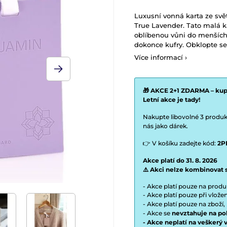
Luxusní vonná karta ze sv
True Lavender.
Tato malá k
oblíbenou vůni do menších 
dokonce kufry. Obklopte se
Více informací ›
🎁 AKCE 2+1 ZDARMA – kupt
Letní akce je tady!
Nakupte libovolné 3 produkt
nás jako dárek.
👉 V košíku zadejte kód:
2P
Akce platí do 31. 8. 2026
⚠️ Akci nelze kombinovat 
- Akce platí pouze na prod
- Akce platí pouze při vlož
- Akce platí pouze na zboží,
- Akce se
nevztahuje na po
- Akce neplatí na veškerý 