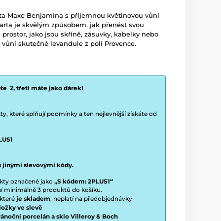
ěta Maxe Benjamina s příjemnou květinovou vůní
arta je skvělým způsobem, jak přenést svou
prostor, jako jsou skříně, zásuvky, kabelky nebo
 vůní skutečné levandule z polí Provence.
e 2, třetí máte jako dárek!
y, které splňují podmínky a ten nejlevnější získáte od
LUS1
s jinými slevovými kódy.
ukty označené jako
„S kódem: 2PLUS1“
ení minimálně 3 produktů do košíku.
 které
je skladem
, neplatí na předobjednávky
ložky ve slevě
vánoční porcelán a sklo Villeroy & Boch