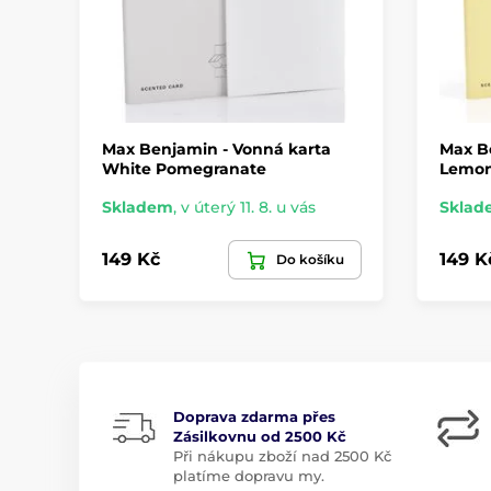
Max Benjamin - Vonná karta
Max B
White Pomegranate
Lemon
Skladem
,
v úterý 11. 8. u vás
Sklad
149 Kč
149 K
Do košíku
Doprava zdarma přes
Zásilkovnu od 2500 Kč
Při nákupu zboží nad 2500 Kč
platíme dopravu my.