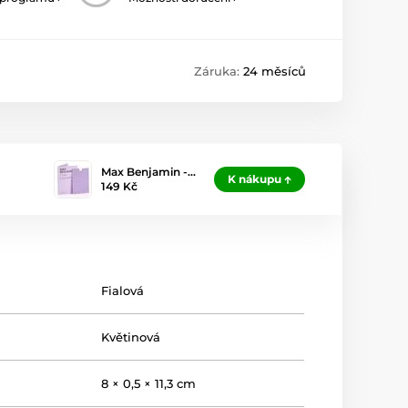
Záruka:
24 měsíců
Max Benjamin -…
K nákupu
149 Kč
Fialová
Květinová
8 × 0,5 × 11,3 cm