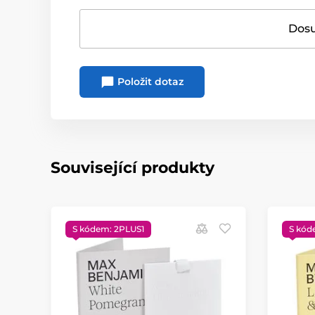
Dosu
Položit dotaz
Související produkty
S kódem: 2PLUS1
S kód