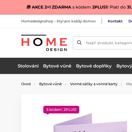
🎁 AKCE 2+1 ZDARMA
s kódem
2PLUS1
! Platí do
31.
Homedesignshop – Styl pro každý domov
Kontakt
D
Např. produkt, kategori
Stolování
Bytové vůně
Bytové doplňky
Bytový 
Úvod
Bytové vůně
Vonné sáčky a vonné karty
Max
S kódem: 2PLUS1