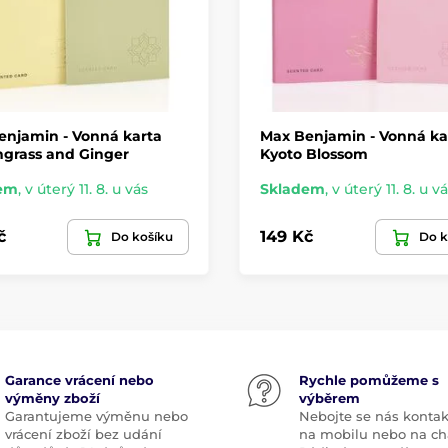
enjamin - Vonná karta
Max Benjamin - Vonná ka
grass and Ginger
Kyoto Blossom
em
,
v úterý 11. 8. u vás
Skladem
,
v úterý 11. 8. u v
č
149 Kč
Do košíku
Do k
Garance vrácení nebo
Rychle pomůžeme s
výměny zboží
výběrem
Garantujeme výměnu nebo
Nebojte se nás kontak
vrácení zboží bez udání
na mobilu nebo na ch