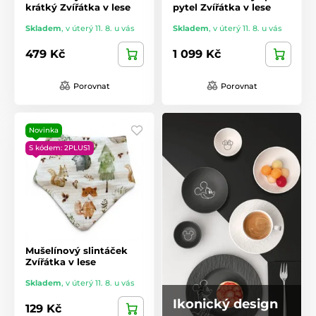
krátký Zvířátka v lese
pytel Zvířátka v lese
Skladem
,
v úterý 11. 8. u vás
Skladem
,
v úterý 11. 8. u vás
479 Kč
1 099 Kč
Porovnat
Porovnat
Novinka
S kódem: 2PLUS1
Mušelínový slintáček
Zvířátka v lese
Skladem
,
v úterý 11. 8. u vás
Ikonický design
129 Kč