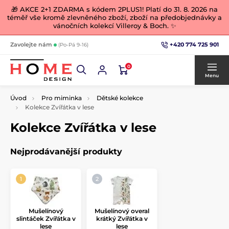
🎁 AKCE 2+1 ZDARMA s kódem 2PLUS1! Platí do 31. 8. 2026 na
téměř vše kromě zlevněného zboží, zboží na předobjednávky a
vánočních kolekcí Villeroy & Boch. ✨
+420 774 725 901
Zavolejte nám
(Po-Pá 9-16)
0
Menu
Úvod
Pro miminka
Dětské kolekce
Kolekce Zvířátka v lese
Kolekce Zvířátka v lese
Nejprodávanější produkty
Mušelínový
Mušelínový overal
slintáček Zvířátka v
krátký Zvířátka v
lese
lese