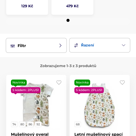
129 Kč
479 Kč
Řazení
Filtr
Zobrazujeme 1-3 z 3 produktů
Novinka
Novinka
S kódem: 2PLUS1
S kódem: 2PLUS1
74
80
86
92
68
Mušelínový overal
Letní mušelínový spací