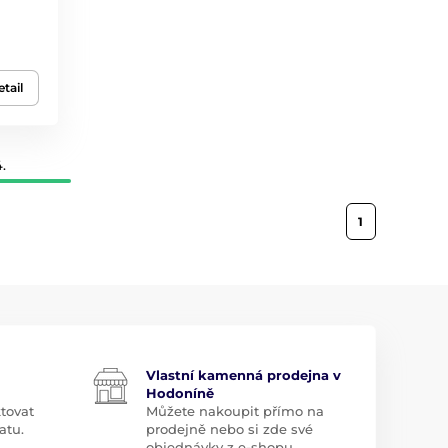
tail
.
1
Vlastní kamenná prodejna v
Hodoníně
tovat
Můžete nakoupit přímo na
atu.
prodejně nebo si zde své
objednávky z e-shopu