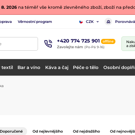
 8. 2026
na téměř vše kromě zlevněného zboží, zboží na předo
oprava
Věrnostní program
Porovnává
CZK
+420 774 725 901
offline
Naku
e
a zís
Zavolejte nám
(Po-Pá 9-16)
textil
Bar a víno
Káva a čaj
Péče o tělo
Osobní doplň
ka
Doporučené
Od nejlevnějšího
Od nejdražšího
Od nejnovějš