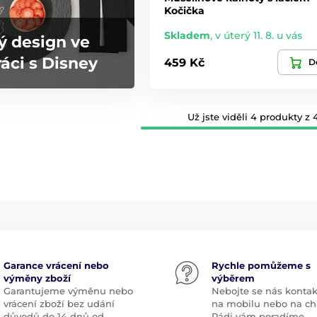
Kočička
Skladem
,
v úterý 11. 8. u vás
ý design ve
áci s Disney
459 Kč
De
Už jste viděli 4 produkty z 4
Garance vrácení nebo
Rychle pomůžeme s
výměny zboží
výběrem
Garantujeme výměnu nebo
Nebojte se nás kontak
vrácení zboží bez udání
na mobilu nebo na ch
důvodů do 14 dnů od
Rádi vám poradíme.