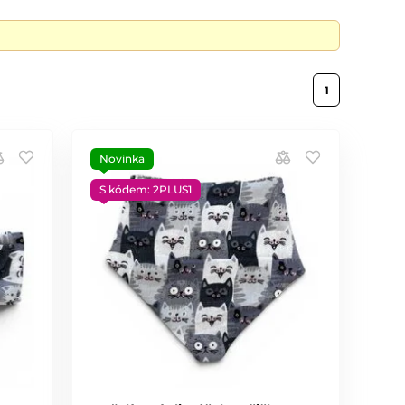
1
Novinka
S kódem: 2PLUS1