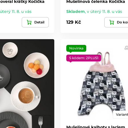
overal krátký Kočička
Mušelínová čelenka Kočička
úterý 11. 8. u vás
Skladem
,
v úterý 11. 8. u vás
129 Kč
Detail
Do ko
Novinka
S kódem: 2PLUS1
Variant
Mušelínové kalhoty s laclem