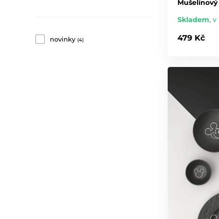
Mušelínový 
Skladem
,
v 
479 Kč
novinky
(4)