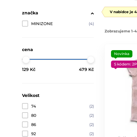
V nabídce je 
značka
MINIZONE
(4)
Zobrazujeme 1-4
cena
Novinka
S kódem: 2P
129 Kč
479 Kč
Velikost
74
(2)
80
(2)
86
(2)
92
(2)