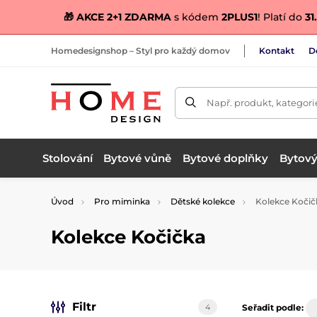
🎁 AKCE 2+1 ZDARMA
s kódem
2PLUS1
! Platí do
31.
Homedesignshop – Styl pro každý domov
Kontakt
D
Např. produkt, kategori
Stolování
Bytové vůně
Bytové doplňky
Bytový 
Úvod
Pro miminka
Dětské kolekce
Kolekce Kočič
Kolekce Kočička
Filtr
4
Seřadit podle: