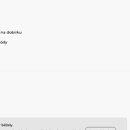
 na dobírku
kódy
 běžely.