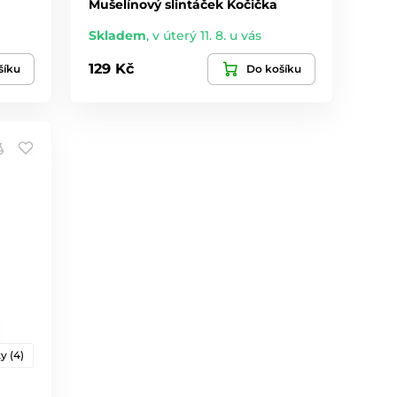
Mušelínový slintáček Kočička
Skladem
,
v úterý 11. 8. u vás
129 Kč
šíku
Do košíku
y (4)