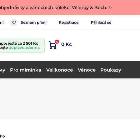
bjednávky a vánočních kolekcí Villeroy & Boch. ✨
ní
Seznam přání
Registrace
Přihlásit se
0
pte ještě za
2 501 Kč
0 Kč
kejte
dopravu zdarma
ky
Pro miminka
Velikonoce
Vánoce
Poukazy
ího