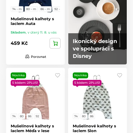
74 - m
80 - m
86 - m
92 - m
Mušelínové kalhoty s
laclem Auta
Skladem
,
v úterý 11. 8. u vás
Ikonický design
459 Kč
ve spolupráci s
Disney
Porovnat
Novinka
Novinka
S kódem: 2PLUS1
S kódem: 2PLUS1
74
80
86
92
74
80
86
Mušelínové kalhoty s
Mušelínové kalhoty s
laclem Méďa v lese
laclem Slon