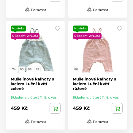
Porovnat
Porovnat
Novinka
Novinka
S kódem: 2PLUS1
S kódem: 2PLUS1
74
80
86
92
86
Mušelínové kalhoty s
Mušelínové kalhoty s
laclem Luční kvítí
laclem Luční kvítí
zelené
růžové
Skladem
,
v úterý 11. 8. u vás
Skladem
,
v úterý 11. 8. u vás
459 Kč
459 Kč
Porovnat
Porovnat