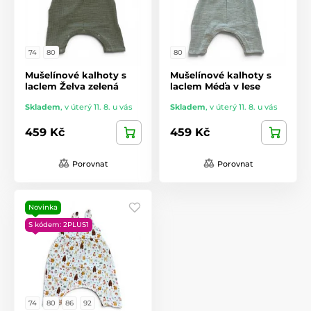
74
80
80
Mušelínové kalhoty s
Mušelínové kalhoty s
laclem Želva zelená
laclem Méďa v lese
Skladem
,
v úterý 11. 8. u vás
Skladem
,
v úterý 11. 8. u vás
459 Kč
459 Kč
Porovnat
Porovnat
Novinka
S kódem: 2PLUS1
74
80
86
92