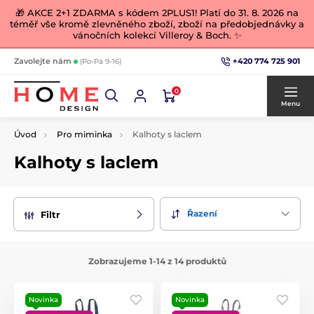
🎁 AKCE 2+1 ZDARMA s kódem 2PLUS1! Platí do 31. 8. 2026 na
téměř vše kromě zlevněného zboží, zboží na předobjednávky a
vánočních kolekcí Villeroy & Boch. ✨
+420 774 725 901
Zavolejte nám
(Po-Pá 9-16)
0
Menu
Úvod
Pro miminka
Kalhoty s laclem
Kalhoty s laclem
Řazení
Filtr
Zobrazujeme 1-14 z 14 produktů
Novinka
Novinka