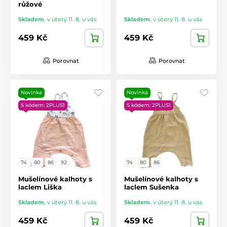
růžové
Skladem
,
v úterý 11. 8. u vás
Skladem
,
v úterý 11. 8. u vás
459 Kč
459 Kč
Porovnat
Porovnat
Novinka
Novinka
S kódem: 2PLUS1
S kódem: 2PLUS1
74
80
86
92
74
80
86
Mušelínové kalhoty s
Mušelínové kalhoty s
laclem Liška
laclem Sušenka
Skladem
,
v úterý 11. 8. u vás
Skladem
,
v úterý 11. 8. u vás
459 Kč
459 Kč