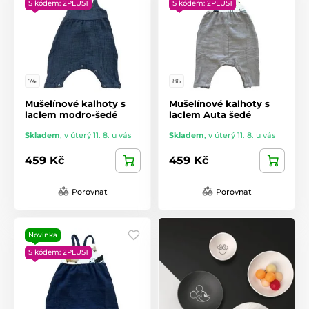
S kódem: 2PLUS1
S kódem: 2PLUS1
74
86
Mušelínové kalhoty s
Mušelínové kalhoty s
laclem modro-šedé
laclem Auta šedé
Skladem
,
v úterý 11. 8. u vás
Skladem
,
v úterý 11. 8. u vás
459 Kč
459 Kč
Porovnat
Porovnat
Novinka
S kódem: 2PLUS1