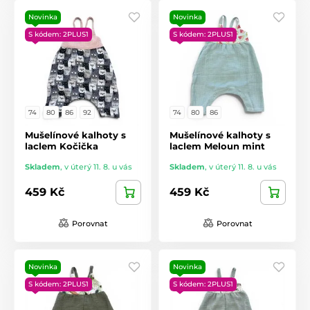
Novinka
Novinka
S kódem: 2PLUS1
S kódem: 2PLUS1
74
80
86
92
74
80
86
Mušelínové kalhoty s
Mušelínové kalhoty s
laclem Kočička
laclem Meloun mint
Skladem
,
v úterý 11. 8. u vás
Skladem
,
v úterý 11. 8. u vás
459 Kč
459 Kč
Porovnat
Porovnat
Novinka
Novinka
S kódem: 2PLUS1
S kódem: 2PLUS1