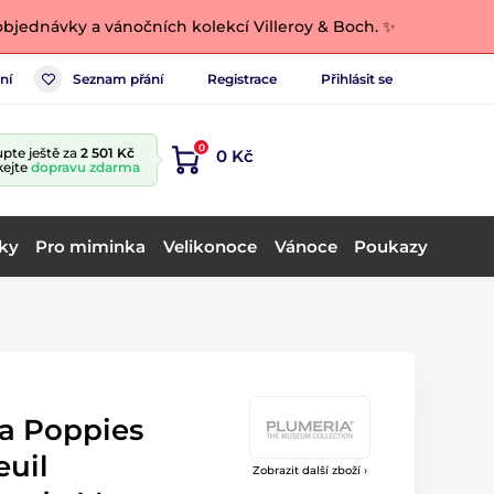
bjednávky a vánočních kolekcí Villeroy & Boch. ✨
ní
Seznam přání
Registrace
Přihlásit se
0
pte ještě za
2 501 Kč
0 Kč
kejte
dopravu zdarma
ky
Pro miminka
Velikonoce
Vánoce
Poukazy
a Poppies
euil
Zobrazit další zboží ›