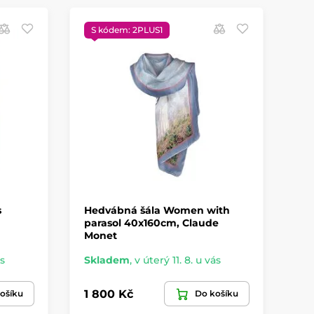
S kódem: 2PLUS1
S
s
Hedvábná šála Women with
He
parasol 40x160cm, Claude
40
Monet
ás
Skladem
,
v úterý 11. 8. u vás
Sk
1 800 Kč
1 
ošíku
Do košíku