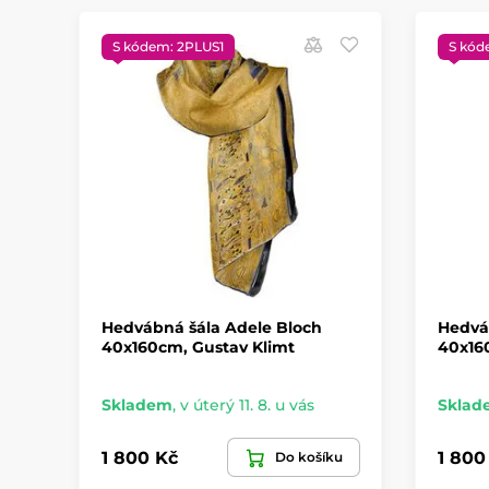
S kódem: 2PLUS1
S kód
Hedvábná šála Adele Bloch
Hedvá
40x160cm, Gustav Klimt
40x16
Skladem
,
v úterý 11. 8. u vás
Sklad
1 800 Kč
1 800
Do košíku