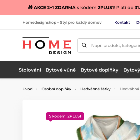
🎁 AKCE 2+1 ZDARMA
s kódem
2PLUS1
! Platí do
31.
Homedesignshop – Styl pro každý domov
Kontakt
D
Např. produkt, kategori
Stolování
Bytové vůně
Bytové doplňky
Bytový 
Úvod
Osobní doplňky
Hedvábné šátky
Hedvábná š
S kódem: 2PLUS1