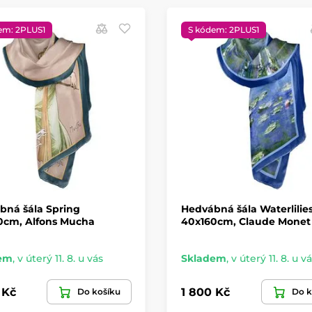
em: 2PLUS1
S kódem: 2PLUS1
bná šála Spring
Hedvábná šála Waterlilie
0cm, Alfons Mucha
40x160cm, Claude Monet
em
,
v úterý 11. 8. u vás
Skladem
,
v úterý 11. 8. u v
 Kč
1 800 Kč
Do košíku
Do k