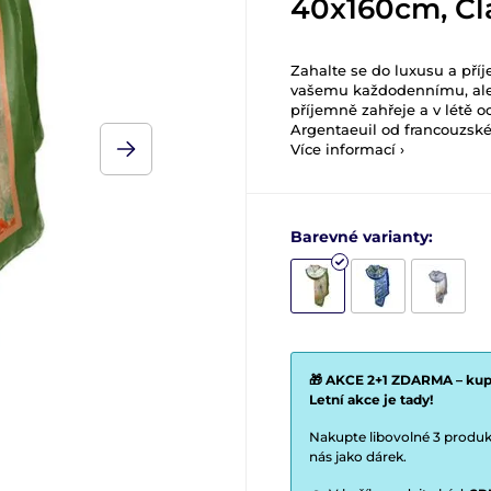
40x160cm, C
Zahalte se do luxusu a pří
vašemu každodennímu, ale 
příjemně zahřeje a v létě 
Argentaeuil od francouzsk
Více informací ›
Barevné varianty:
🎁 AKCE 2+1 ZDARMA – kupt
Letní akce je tady!
Nakupte libovolné 3 produkt
nás jako dárek.