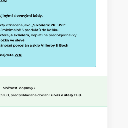
LUS1
s jinými slevovými kódy.
ukty označené jako
„S kódem: 2PLUS1“
ení minimálně 3 produktů do košíku.
 které
je skladem
, neplatí na předobjednávky
ložky ve slevě
vánoční porcelán a sklo Villeroy & Boch
 najdete
ZDE
Možnosti dopravy ›
 09:00, předpokládané dodání:
u vás v úterý 11. 8.