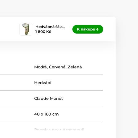
Hedvábná šála…
K nákupu
1 800 Kč
Modrá
,
Červená
,
Zelená
Hedvábí
Claude Monet
40 x 160 cm
Poppies near Argenteuil