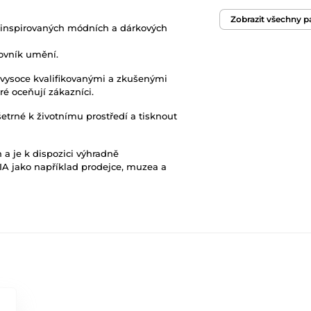
Originální obal/bal
Zobrazit všechny 
inspirovaných módních a dárkových
ovník umění.
 vysoce kvalifikovanými a zkušenými
ré oceňují zákazníci.
šetrné k životnímu prostředí a tisknout
 a je k dispozici výhradně
A jako například prodejce, muzea a