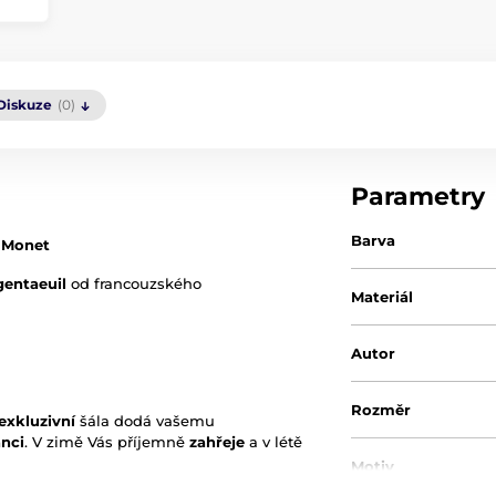
Diskuze
(0)
Parametry
Barva
e Monet
entaeuil
od francouzského
Materiál
Autor
Rozměr
exkluzivní
šála dodá vašemu
anci
. V zimě Vás příjemně
zahřeje
a v létě
Motiv