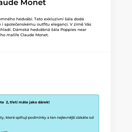
laude Monet
jemného hedvábí. Tato exkluzivní šála dodá
i společenskému outfitu eleganci. V zimě Vás
ochladí. Dámská hedvábná šála Poppies near
ého malíře Claude Monet.
e 2, třetí máte jako dárek!
y, které splňují podmínky a ten nejlevnější získáte od