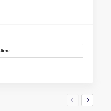
adíme