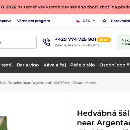
 8. 2026
na téměř vše kromě zlevněného zboží, zboží na předo
oprava
Věrnostní program
Porovnává
CZK
+420 774 725 901
offline
Naku
e
a zís
Zavolejte nám
(Po-Pá 9-16)
textil
Bar a víno
Káva a čaj
Péče o tělo
Osobní doplň
ála Poppies near Argentaeuil 40x160cm, Claude Monet
Hedvábná šál
near Argenta