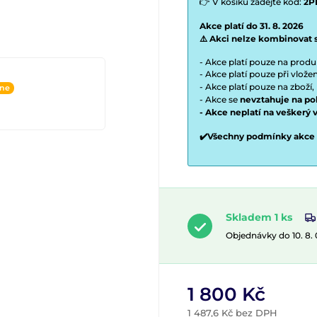
👉 V košíku zadejte kód:
2P
Akce platí do 31. 8. 2026
⚠️ Akci nelze kombinovat 
- Akce platí pouze na prod
- Akce platí pouze při vlož
- Akce platí pouze na zboží,
ine
- Akce se
nevztahuje na po
- Akce neplatí na veškerý 
✔️Všechny podmínky akce
Skladem 1 ks
Objednávky do 10. 8.
1 800 Kč
1 487,6 Kč bez DPH